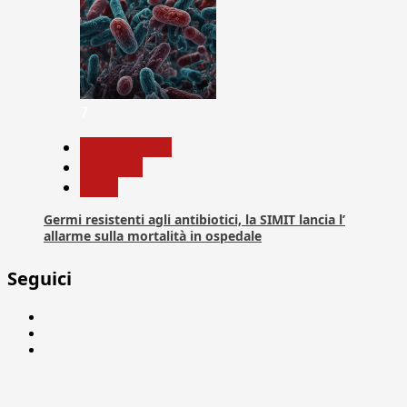
7
Com. Stampa
Medicina
News
Germi resistenti agli antibiotici, la SIMIT lancia l’
allarme sulla mortalità in ospedale
Seguici
Facebook
Linkedin
X