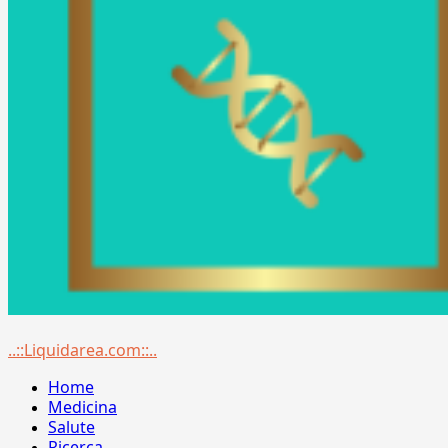
Menu
..::Liquidarea.com::..
principale
Home
Medicina
Salute
Ricerca