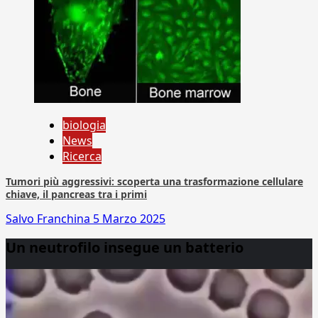
biologia
News
Ricerca
Tumori più aggressivi: scoperta una trasformazione cellulare
chiave, il pancreas tra i primi
Salvo Franchina
5 Marzo 2025
Un neutrofilo insegue un batterio
Video
Player