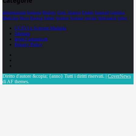
Categorie
alimentazione
biologia
Biology
Com. Stampa
Epatiti
featured
Genetica
Medicina
News
Ricerca
Salute
Science
Scienza
vaccini
Veterinaria
video
CCSVI e Sclerosi Multipla
Sitemap
Invia Comunicati
Privacy Policy
Facebook
Linkedin
X
Diritto d'autore &copia; {anno} Tutti i diritti riservati.
|
CoverNews
di AF themes.