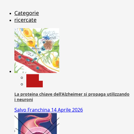
Categorie
ricercate
News
Ricerca
La proteina chiave dell’Alzheimer si propaga utilizzando
i neuroni
Salvo Franchina
14 Aprile 2026