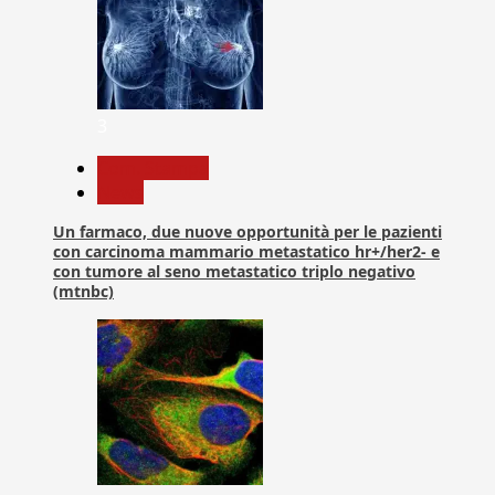
3
Com. Stampa
News
Un farmaco, due nuove opportunità per le pazienti
con carcinoma mammario metastatico hr+/her2- e
con tumore al seno metastatico triplo negativo
(mtnbc)