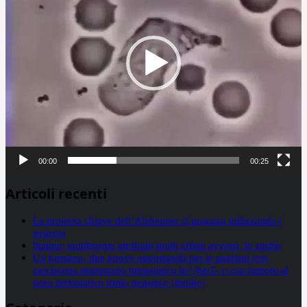
00:00
00:25
Articoli recenti
La proteina chiave dell’Alzheimer si propaga utilizzando i
neuroni
Statine: inutilmente attribuiti molti effetti avversi, lo studio
Un farmaco, due nuove opportunità per le pazienti con
carcinoma mammario metastatico hr+/her2- e con tumore al
seno metastatico triplo negativo (mtnbc)