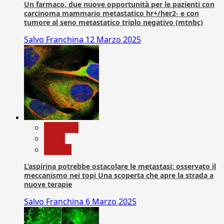
Un farmaco, due nuove opportunità per le pazienti con
carcinoma mammario metastatico hr+/her2- e con
tumore al seno metastatico triplo negativo (mtnbc)
Salvo Franchina
12 Marzo 2025
Medicina
News
Ricerca
L’aspirina potrebbe ostacolare le metastasi: osservato il
meccanismo nei topi Una scoperta che apre la strada a
nuove terapie
Salvo Franchina
6 Marzo 2025