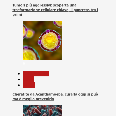
Tumori più aggressivi: scoperta una
trasformazione cellulare chiave, il pancreas tra i
primi
6
Com. Stampa
News
Salute
Cheratite da Acanthamoeba, curarla oggi si può
ma è meglio prevenirla