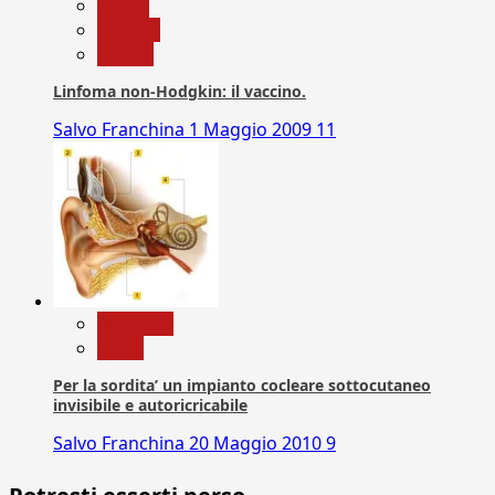
Salute
Scienza
vaccini
Linfoma non-Hodgkin: il vaccino.
Salvo Franchina
1 Maggio 2009
11
Medicina
News
Per la sordita’ un impianto cocleare sottocutaneo
invisibile e autoricricabile
Salvo Franchina
20 Maggio 2010
9