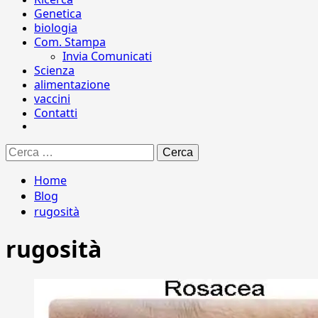
Genetica
biologia
Com. Stampa
Invia Comunicati
Scienza
alimentazione
vaccini
Contatti
Ricerca
per:
Home
Blog
rugosità
rugosità