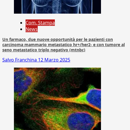
Com. Stampa
News
Un farmaco, due nuove opportunità per le pazienti con
carcinoma mammario metastatico hr+/her2- e con tumore al
seno metastatico triplo negativo (mtnbc)
Salvo Franchina
12 Marzo 2025