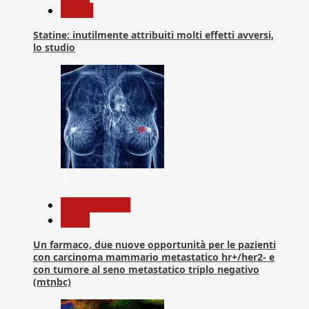
Salute
Statine: inutilmente attribuiti molti effetti avversi,
lo studio
3
Com. Stampa
News
Un farmaco, due nuove opportunità per le pazienti
con carcinoma mammario metastatico hr+/her2- e
con tumore al seno metastatico triplo negativo
(mtnbc)