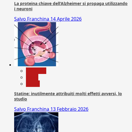
La proteina chiave dell’Alzheimer si propaga utilizzando
i neuroni
Salvo Franchina
14 Aprile 2026
Medicina
News
Salute
Statine: inutilmente attribuiti molti effetti avversi, lo
studio
Salvo Franchina
13 Febbraio 2026