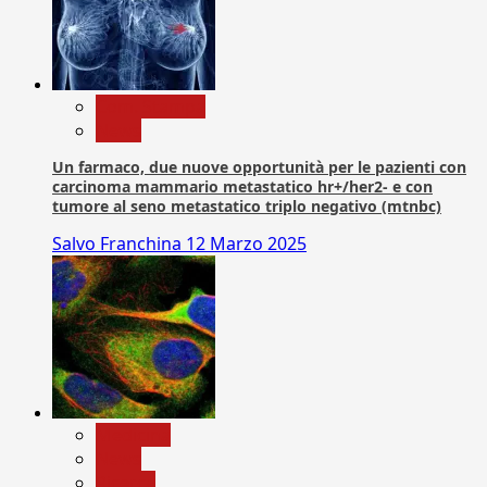
Com. Stampa
News
Un farmaco, due nuove opportunità per le pazienti con
carcinoma mammario metastatico hr+/her2- e con
tumore al seno metastatico triplo negativo (mtnbc)
Salvo Franchina
12 Marzo 2025
Medicina
News
Ricerca