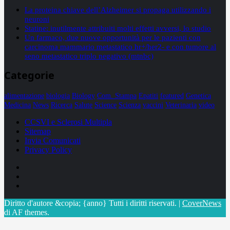
La proteina chiave dell’Alzheimer si propaga utilizzando i
neuroni
Statine: inutilmente attribuiti molti effetti avversi, lo studio
Un farmaco, due nuove opportunità per le pazienti con
carcinoma mammario metastatico hr+/her2- e con tumore al
seno metastatico triplo negativo (mtnbc)
Categorie
alimentazione
biologia
Biology
Com. Stampa
Epatiti
featured
Genetica
Medicina
News
Ricerca
Salute
Science
Scienza
vaccini
Veterinaria
video
CCSVI e Sclerosi Multipla
Sitemap
Invia Comunicati
Privacy Policy
Facebook
Linkedin
X
Diritto d'autore &copia; {anno} Tutti i diritti riservati.
|
CoverNews
di AF themes.