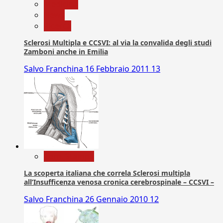
Medicina
News
Ricerca
Sclerosi Multipla e CCSVI: al via la convalida degli studi
Zamboni anche in Emilia
Salvo Franchina
16 Febbraio 2011
13
Com. Stampa
La scoperta italiana che correla Sclerosi multipla
all’Insufficenza venosa cronica cerebrospinale – CCSVI –
Salvo Franchina
26 Gennaio 2010
12