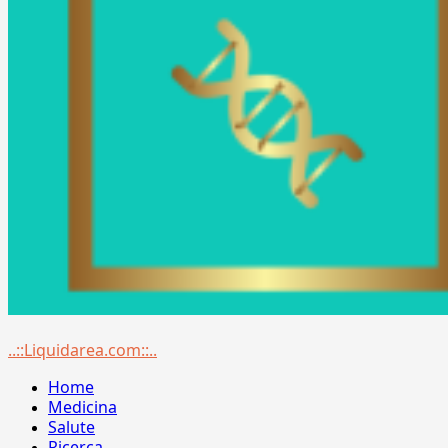
Menu
..::Liquidarea.com::..
principale
Home
Medicina
Salute
Ricerca