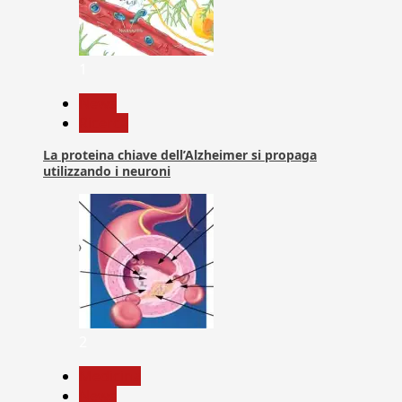
1
News
Ricerca
La proteina chiave dell’Alzheimer si propaga
utilizzando i neuroni
2
Medicina
News