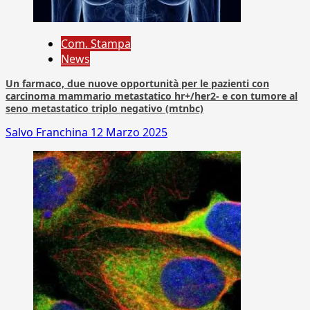
Com. Stampa
News
Un farmaco, due nuove opportunità per le pazienti con
carcinoma mammario metastatico hr+/her2- e con tumore al
seno metastatico triplo negativo (mtnbc)
Salvo Franchina
12 Marzo 2025