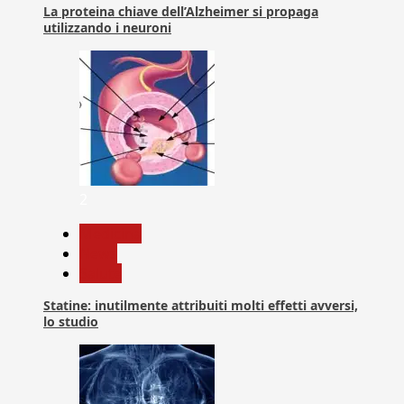
La proteina chiave dell’Alzheimer si propaga
utilizzando i neuroni
2
Medicina
News
Salute
Statine: inutilmente attribuiti molti effetti avversi,
lo studio