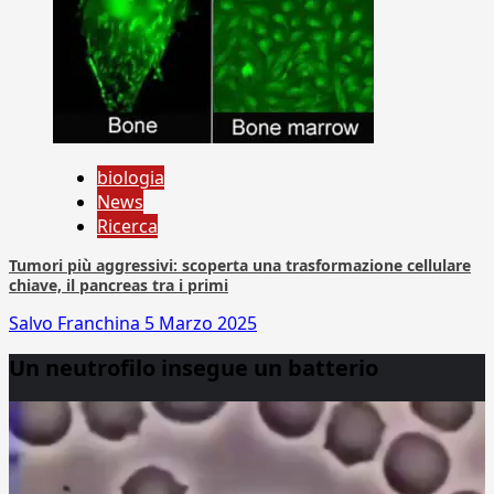
biologia
News
Ricerca
Tumori più aggressivi: scoperta una trasformazione cellulare
chiave, il pancreas tra i primi
Salvo Franchina
5 Marzo 2025
Un neutrofilo insegue un batterio
Video
Player