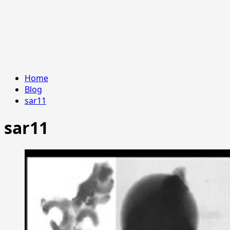
Home
Blog
sar11
sar11