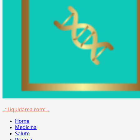
Menu
..::Liquidarea.com::..
principale
Home
Medicina
Salute
Ricerca