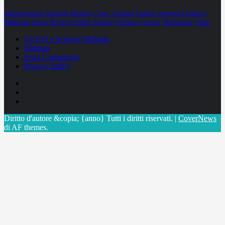
alimentazione
biologia
Biology
Com. Stampa
Epatiti
featured
Genetica
Medicina
News
Ricerca
Salute
Science
Scienza
vaccini
Veterinaria
video
CCSVI e Sclerosi Multipla
Sitemap
Invia Comunicati
Privacy Policy
Facebook
Linkedin
X
Diritto d'autore &copia; {anno} Tutti i diritti riservati.
|
CoverNews
di AF themes.