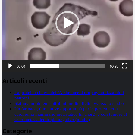
00:00
00:25
Articoli recenti
La proteina chiave dell’Alzheimer si propaga utilizzando i
neuroni
Statine: inutilmente attribuiti molti effetti avversi, lo studio
Un farmaco, due nuove opportunità per le pazienti con
carcinoma mammario metastatico hr+/her2- e con tumore al
seno metastatico triplo negativo (mtnbc)
Categorie