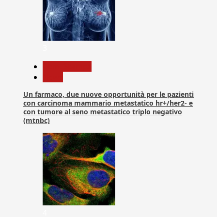
3
Com. Stampa
News
Un farmaco, due nuove opportunità per le pazienti
con carcinoma mammario metastatico hr+/her2- e
con tumore al seno metastatico triplo negativo
(mtnbc)
4