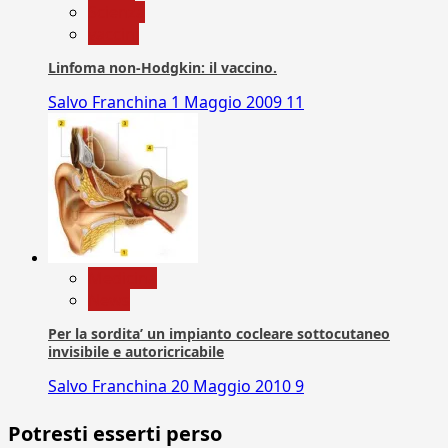
Scienza
vaccini
Linfoma non-Hodgkin: il vaccino.
Salvo Franchina
1 Maggio 2009
11
Medicina
News
Per la sordita’ un impianto cocleare sottocutaneo
invisibile e autoricricabile
Salvo Franchina
20 Maggio 2010
9
Potresti esserti perso