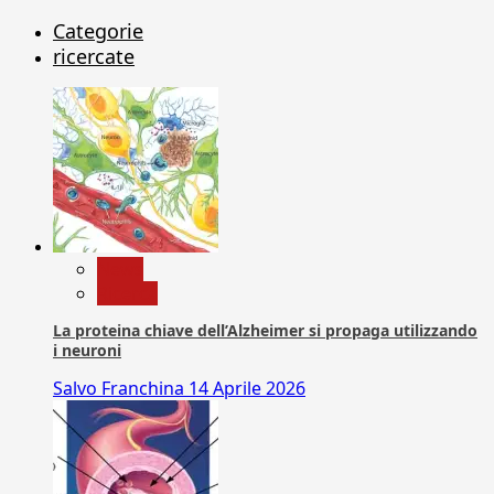
Categorie
ricercate
News
Ricerca
La proteina chiave dell’Alzheimer si propaga utilizzando
i neuroni
Salvo Franchina
14 Aprile 2026