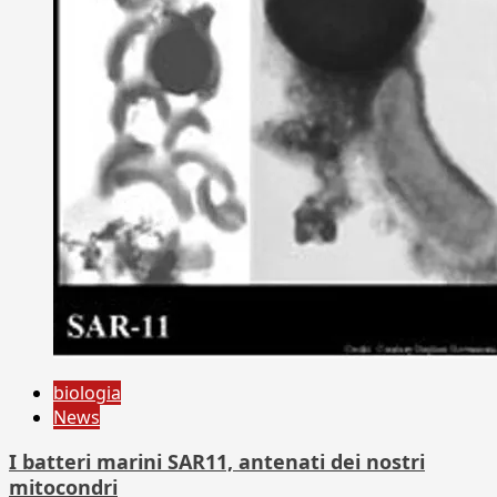
biologia
News
I batteri marini SAR11, antenati dei nostri
mitocondri