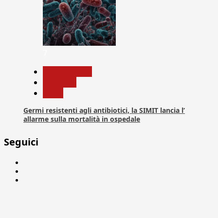
7
Com. Stampa
Medicina
News
Germi resistenti agli antibiotici, la SIMIT lancia l’
allarme sulla mortalità in ospedale
Seguici
Facebook
Linkedin
X