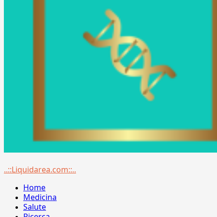
Menu
..::Liquidarea.com::..
principale
Home
Medicina
Salute
Ricerca