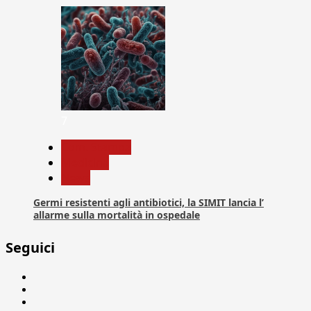
7
Com. Stampa
Medicina
News
Germi resistenti agli antibiotici, la SIMIT lancia l’
allarme sulla mortalità in ospedale
Seguici
Facebook
Linkedin
X