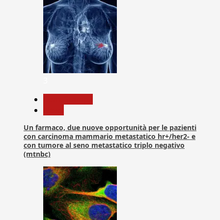
3
Com. Stampa
News
Un farmaco, due nuove opportunità per le pazienti
con carcinoma mammario metastatico hr+/her2- e
con tumore al seno metastatico triplo negativo
(mtnbc)