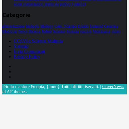
seno metastatico triplo negativo (mtnbc)
Categorie
alimentazione
biologia
Biology
Com. Stampa
Epatiti
featured
Genetica
Medicina
News
Ricerca
Salute
Science
Scienza
vaccini
Veterinaria
video
CCSVI e Sclerosi Multipla
Sitemap
Invia Comunicati
Privacy Policy
Facebook
Linkedin
X
Diritto d'autore &copia; {anno} Tutti i diritti riservati.
|
CoverNews
di AF themes.