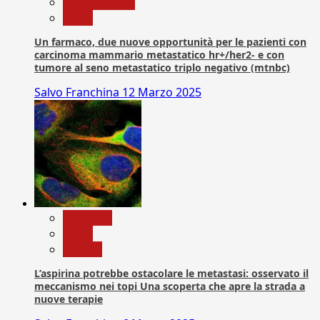
Com. Stampa
News
Un farmaco, due nuove opportunità per le pazienti con
carcinoma mammario metastatico hr+/her2- e con
tumore al seno metastatico triplo negativo (mtnbc)
Salvo Franchina
12 Marzo 2025
Medicina
News
Ricerca
L’aspirina potrebbe ostacolare le metastasi: osservato il
meccanismo nei topi Una scoperta che apre la strada a
nuove terapie