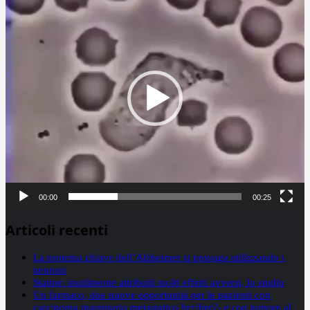
Player
00:00
00:25
Articoli recenti
La proteina chiave dell’Alzheimer si propaga utilizzando i
neuroni
Statine: inutilmente attribuiti molti effetti avversi, lo studio
Un farmaco, due nuove opportunità per le pazienti con
carcinoma mammario metastatico hr+/her2- e con tumore al