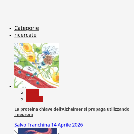
Categorie
ricercate
News
Ricerca
La proteina chiave dell’Alzheimer si propaga utilizzando
i neuroni
Salvo Franchina
14 Aprile 2026