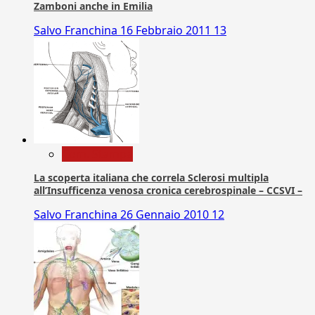
Zamboni anche in Emilia
Salvo Franchina
16 Febbraio 2011
13
Com. Stampa
La scoperta italiana che correla Sclerosi multipla
all’Insufficenza venosa cronica cerebrospinale – CCSVI –
Salvo Franchina
26 Gennaio 2010
12