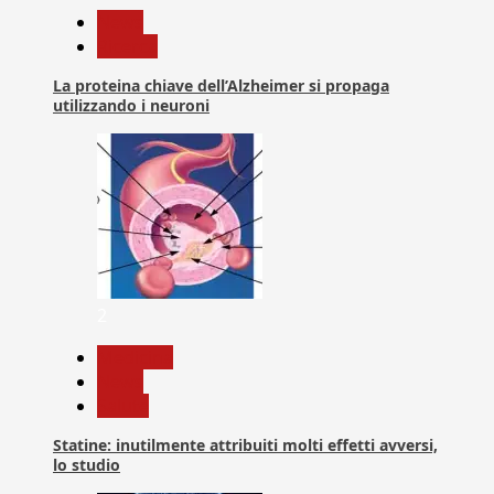
News
Ricerca
La proteina chiave dell’Alzheimer si propaga
utilizzando i neuroni
2
Medicina
News
Salute
Statine: inutilmente attribuiti molti effetti avversi,
lo studio