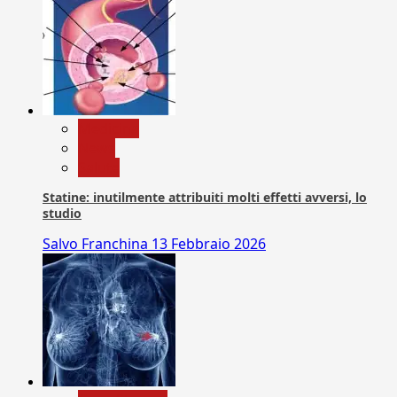
Medicina
News
Salute
Statine: inutilmente attribuiti molti effetti avversi, lo
studio
Salvo Franchina
13 Febbraio 2026