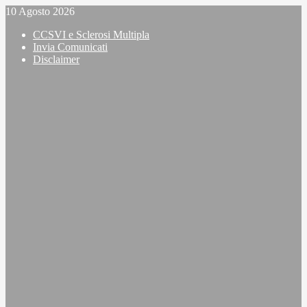
Vai
10 Agosto 2026
al
CCSVI e Sclerosi Multipla
contenuto
Invia Comunicati
Disclaimer