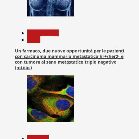
3
Com. Stampa
News
Un farmaco, due nuove opportunità per le pazienti
con carcinoma mammario metastatico hr+/her2- e
con tumore al seno metastatico triplo negativo
(mtnbc)
4
Medicina