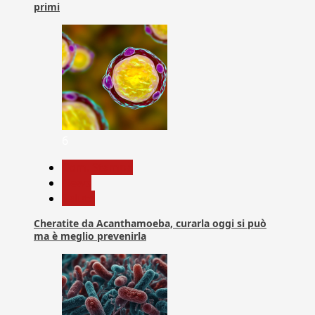
primi
6
Com. Stampa
News
Salute
Cheratite da Acanthamoeba, curarla oggi si può
ma è meglio prevenirla