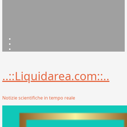
Facebook
Linkedin
X
..::Liquidarea.com::..
Notizie scientifiche in tempo reale