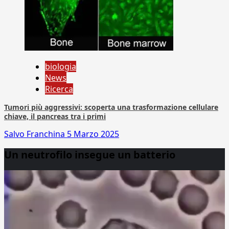
biologia
News
Ricerca
Tumori più aggressivi: scoperta una trasformazione cellulare
chiave, il pancreas tra i primi
Salvo Franchina
5 Marzo 2025
Un neutrofilo insegue un batterio
Video
Player