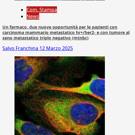
Com. Stampa
News
Un farmaco, due nuove opportunità per le pazienti con
carcinoma mammario metastatico hr+/her2- e con tumore al
seno metastatico triplo negativo (mtnbc)
Salvo Franchina
12 Marzo 2025