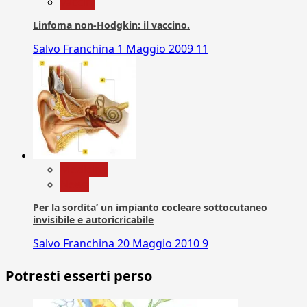
vaccini
Linfoma non-Hodgkin: il vaccino.
Salvo Franchina
1 Maggio 2009
11
Medicina
News
Per la sordita’ un impianto cocleare sottocutaneo
invisibile e autoricricabile
Salvo Franchina
20 Maggio 2010
9
Potresti esserti perso