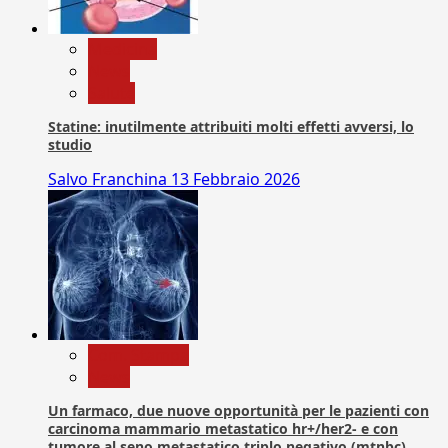
Medicina
News
Salute
Statine: inutilmente attribuiti molti effetti avversi, lo
studio
Salvo Franchina
13 Febbraio 2026
Com. Stampa
News
Un farmaco, due nuove opportunità per le pazienti con
carcinoma mammario metastatico hr+/her2- e con
tumore al seno metastatico triplo negativo (mtnbc)