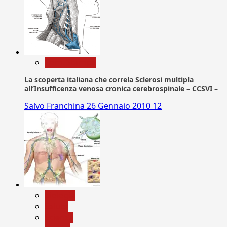
Com. Stampa
La scoperta italiana che correla Sclerosi multipla
all’Insufficenza venosa cronica cerebrospinale – CCSVI –
Salvo Franchina
26 Gennaio 2010
12
biologia
Salute
Scienza