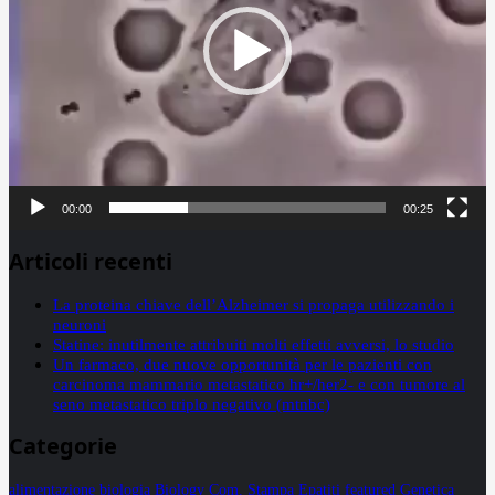
00:00
00:25
Articoli recenti
La proteina chiave dell’Alzheimer si propaga utilizzando i
neuroni
Statine: inutilmente attribuiti molti effetti avversi, lo studio
Un farmaco, due nuove opportunità per le pazienti con
carcinoma mammario metastatico hr+/her2- e con tumore al
seno metastatico triplo negativo (mtnbc)
Categorie
alimentazione
biologia
Biology
Com. Stampa
Epatiti
featured
Genetica