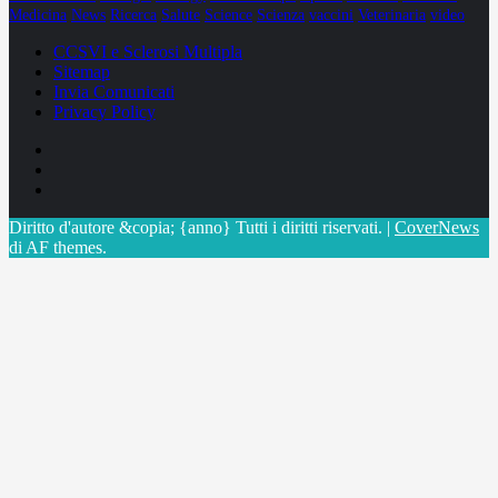
Medicina
News
Ricerca
Salute
Science
Scienza
vaccini
Veterinaria
video
CCSVI e Sclerosi Multipla
Sitemap
Invia Comunicati
Privacy Policy
Facebook
Linkedin
X
Diritto d'autore &copia; {anno} Tutti i diritti riservati.
|
CoverNews
di AF themes.