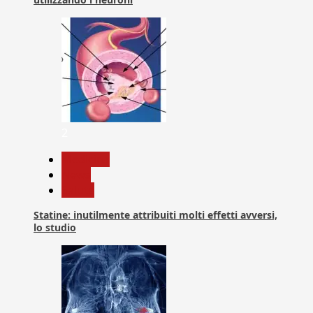
2
Medicina
News
Salute
Statine: inutilmente attribuiti molti effetti avversi,
lo studio