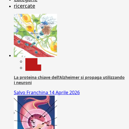
ricercate
News
Ricerca
La proteina chiave dell’Alzheimer si propaga utilizzando
i neuroni
Salvo Franchina
14 Aprile 2026