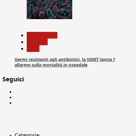
7
Com. Stampa
Medicina
News
Germi resistenti agli antibiotici, la SIMIT lancia l’
allarme sulla mortalità in ospedale
Seguici
Facebook
Linkedin
X
Categorie