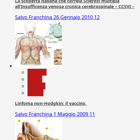
La scoperta italiana che correla Sclerosi multipla
all’Insufficenza venosa cronica cerebrospinale – CCSVI –
Salvo Franchina
26 Gennaio 2010
12
biologia
Salute
Scienza
vaccini
Linfoma non-Hodgkin: il vaccino.
Salvo Franchina
1 Maggio 2009
11