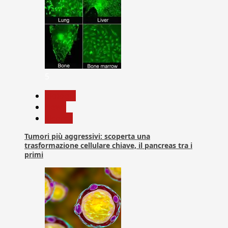
5
biologia
News
Ricerca
Tumori più aggressivi: scoperta una
trasformazione cellulare chiave, il pancreas tra i
primi