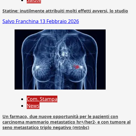
Salute
Statine: inutilmente attribuiti molti effetti avversi, lo studio
Salvo Franchina
13 Febbraio 2026
Com. Stampa
News
Un farmaco, due nuove opportunità per le pazienti con
carcinoma mammario metastatico hr+/her2- e con tumore al
seno metastatico triplo negativo (mtnbc)