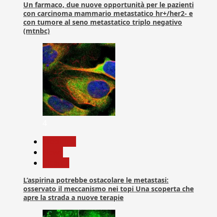
Un farmaco, due nuove opportunità per le pazienti
con carcinoma mammario metastatico hr+/her2- e
con tumore al seno metastatico triplo negativo
(mtnbc)
4
Medicina
News
Ricerca
L’aspirina potrebbe ostacolare le metastasi:
osservato il meccanismo nei topi Una scoperta che
apre la strada a nuove terapie