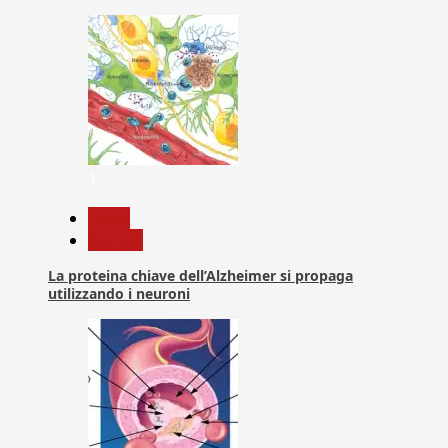
1
News
Ricerca
La proteina chiave dell’Alzheimer si propaga
utilizzando i neuroni