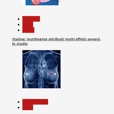
2
Medicina
News
Salute
Statine: inutilmente attribuiti molti effetti avversi,
lo studio
3
Com. Stampa
News