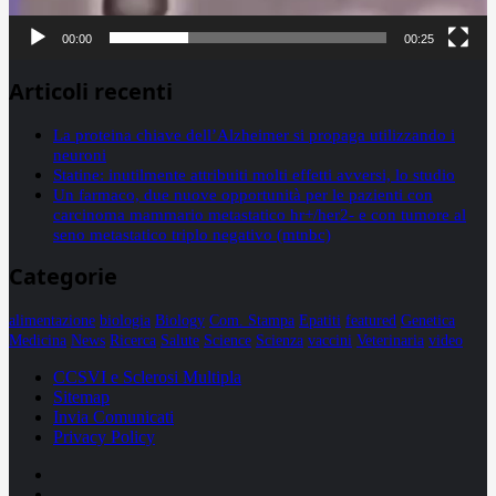
00:00
00:25
Articoli recenti
La proteina chiave dell’Alzheimer si propaga utilizzando i
neuroni
Statine: inutilmente attribuiti molti effetti avversi, lo studio
Un farmaco, due nuove opportunità per le pazienti con
carcinoma mammario metastatico hr+/her2- e con tumore al
seno metastatico triplo negativo (mtnbc)
Categorie
alimentazione
biologia
Biology
Com. Stampa
Epatiti
featured
Genetica
Medicina
News
Ricerca
Salute
Science
Scienza
vaccini
Veterinaria
video
CCSVI e Sclerosi Multipla
Sitemap
Invia Comunicati
Privacy Policy
Facebook
Linkedin