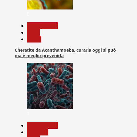
6
Com. Stampa
News
Salute
Cheratite da Acanthamoeba, curarla oggi si può
ma è meglio prevenirla
7
Com. Stampa
Medicina