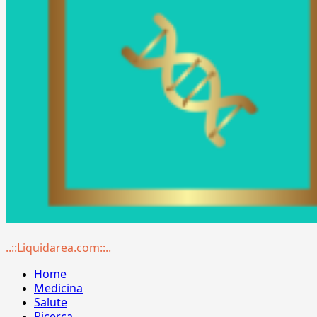
Menu
..::Liquidarea.com::..
principale
Home
Medicina
Salute
Ricerca