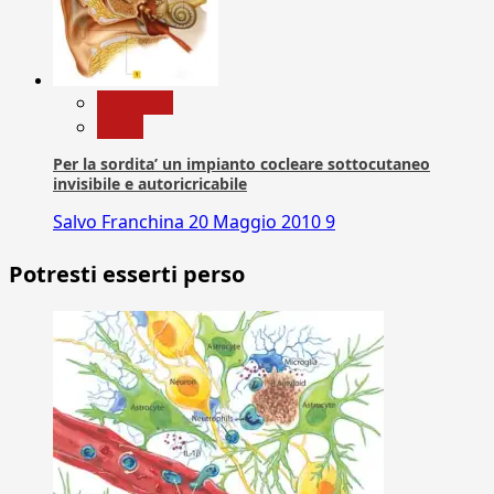
Medicina
News
Per la sordita’ un impianto cocleare sottocutaneo
invisibile e autoricricabile
Salvo Franchina
20 Maggio 2010
9
Potresti esserti perso