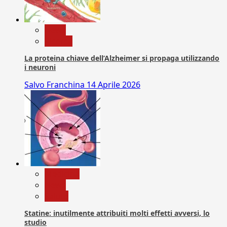
News
Ricerca
La proteina chiave dell’Alzheimer si propaga utilizzando
i neuroni
Salvo Franchina
14 Aprile 2026
Medicina
News
Salute
Statine: inutilmente attribuiti molti effetti avversi, lo
studio