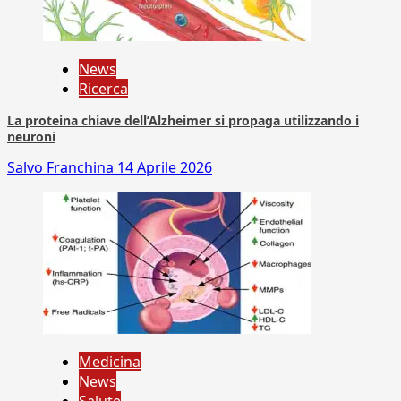
News
Ricerca
La proteina chiave dell’Alzheimer si propaga utilizzando i
neuroni
Salvo Franchina
14 Aprile 2026
Medicina
News