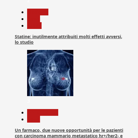
2
Medicina
News
Salute
Statine: inutilmente attribuiti molti effetti avversi,
lo studio
3
Com. Stampa
News
Un farmaco, due nuove opportunità per le pazienti
con carcinoma mammario metastatico hr+/her2- e