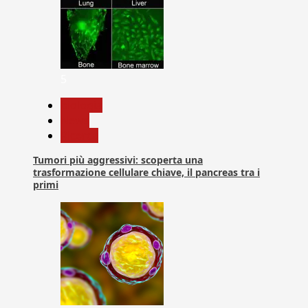
5
biologia
News
Ricerca
Tumori più aggressivi: scoperta una
trasformazione cellulare chiave, il pancreas tra i
primi