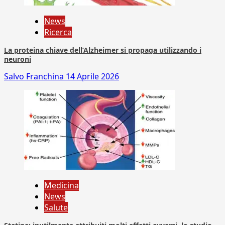
News
Ricerca
La proteina chiave dell’Alzheimer si propaga utilizzando i
neuroni
Salvo Franchina
14 Aprile 2026
Medicina
News
Salute