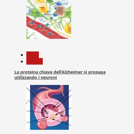
1
News
Ricerca
La proteina chiave dell’Alzheimer si propaga
utilizzando i neuroni