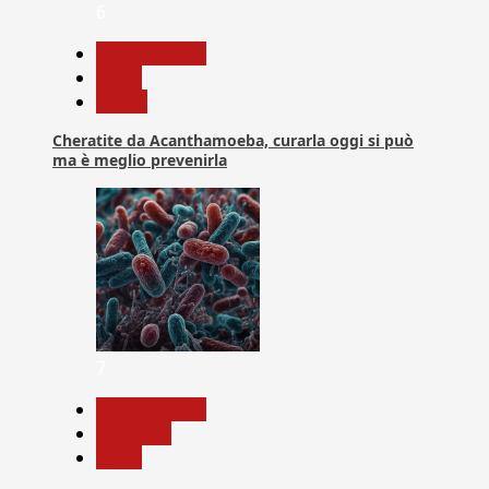
6
Com. Stampa
News
Salute
Cheratite da Acanthamoeba, curarla oggi si può
ma è meglio prevenirla
7
Com. Stampa
Medicina
News