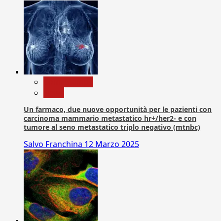
Com. Stampa
News
Un farmaco, due nuove opportunità per le pazienti con
carcinoma mammario metastatico hr+/her2- e con
tumore al seno metastatico triplo negativo (mtnbc)
Salvo Franchina
12 Marzo 2025