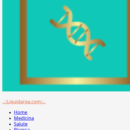
Menu
..::Liquidarea.com::..
principale
Home
Medicina
Salute
Ricerca