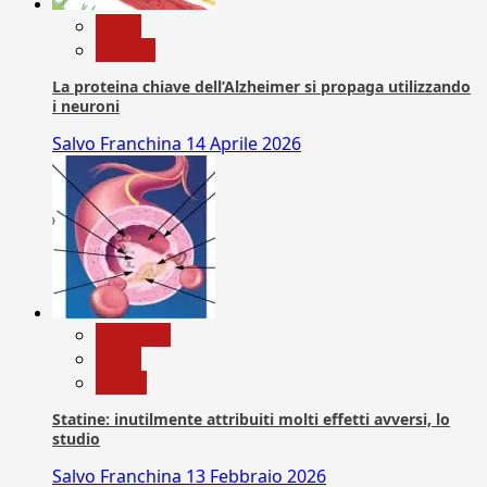
News
Ricerca
La proteina chiave dell’Alzheimer si propaga utilizzando
i neuroni
Salvo Franchina
14 Aprile 2026
Medicina
News
Salute
Statine: inutilmente attribuiti molti effetti avversi, lo
studio
Salvo Franchina
13 Febbraio 2026