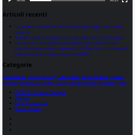
Articoli recenti
La proteina chiave dell’Alzheimer si propaga utilizzando i
neuroni
Statine: inutilmente attribuiti molti effetti avversi, lo studio
Un farmaco, due nuove opportunità per le pazienti con
carcinoma mammario metastatico hr+/her2- e con tumore al
seno metastatico triplo negativo (mtnbc)
Categorie
alimentazione
biologia
Biology
Com. Stampa
Epatiti
featured
Genetica
Medicina
News
Ricerca
Salute
Science
Scienza
vaccini
Veterinaria
video
CCSVI e Sclerosi Multipla
Sitemap
Invia Comunicati
Privacy Policy
Facebook
Linkedin
X