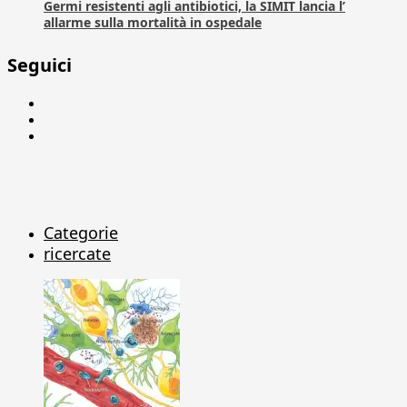
Germi resistenti agli antibiotici, la SIMIT lancia l’
allarme sulla mortalità in ospedale
Seguici
Facebook
Linkedin
X
Categorie
ricercate