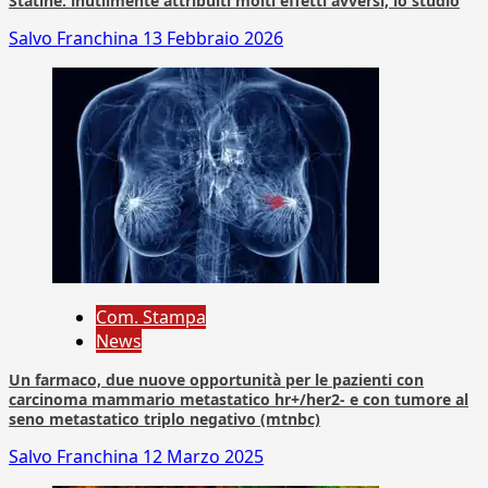
Statine: inutilmente attribuiti molti effetti avversi, lo studio
Salvo Franchina
13 Febbraio 2026
Com. Stampa
News
Un farmaco, due nuove opportunità per le pazienti con
carcinoma mammario metastatico hr+/her2- e con tumore al
seno metastatico triplo negativo (mtnbc)
Salvo Franchina
12 Marzo 2025