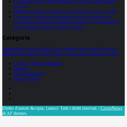
La proteina chiave dell’Alzheimer si propaga utilizzando i
neuroni
Statine: inutilmente attribuiti molti effetti avversi, lo studio
Un farmaco, due nuove opportunità per le pazienti con
carcinoma mammario metastatico hr+/her2- e con tumore al
seno metastatico triplo negativo (mtnbc)
Categorie
alimentazione
biologia
Biology
Com. Stampa
Epatiti
featured
Genetica
Medicina
News
Ricerca
Salute
Science
Scienza
vaccini
Veterinaria
video
CCSVI e Sclerosi Multipla
Sitemap
Invia Comunicati
Privacy Policy
Facebook
Linkedin
X
Diritto d'autore &copia; {anno} Tutti i diritti riservati.
|
CoverNews
di AF themes.