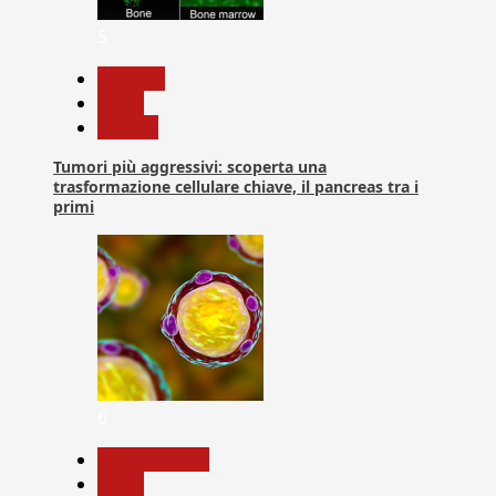
5
biologia
News
Ricerca
Tumori più aggressivi: scoperta una
trasformazione cellulare chiave, il pancreas tra i
primi
6
Com. Stampa
News