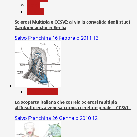
News
Ricerca
Sclerosi Multipla e CCSVI: al via la convalida degli studi
Zamboni anche in Emilia
Salvo Franchina
16 Febbraio 2011
13
Com. Stampa
La scoperta italiana che correla Sclerosi multipla
all’Insufficenza venosa cronica cerebrospinale – CCSVI –
Salvo Franchina
26 Gennaio 2010
12