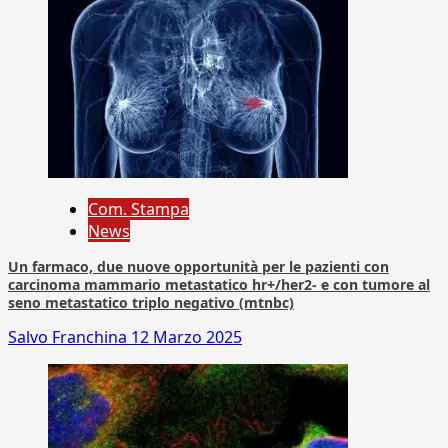
Com. Stampa
News
Un farmaco, due nuove opportunità per le pazienti con
carcinoma mammario metastatico hr+/her2- e con tumore al
seno metastatico triplo negativo (mtnbc)
Salvo Franchina
12 Marzo 2025