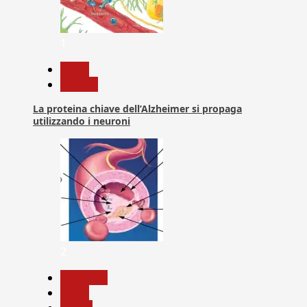
1
News
Ricerca
La proteina chiave dell’Alzheimer si propaga
utilizzando i neuroni
2
Medicina
News