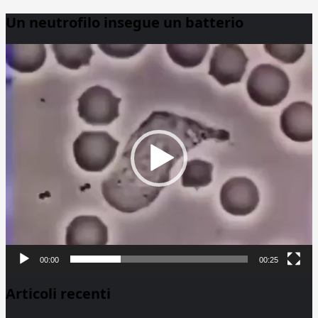
Un neutrofilo insegue un batterio
Video
Player
00:00
00:25
Articoli recenti