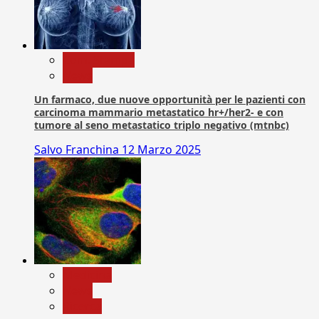
Com. Stampa
News
Un farmaco, due nuove opportunità per le pazienti con
carcinoma mammario metastatico hr+/her2- e con
tumore al seno metastatico triplo negativo (mtnbc)
Salvo Franchina
12 Marzo 2025
Medicina
News
Ricerca