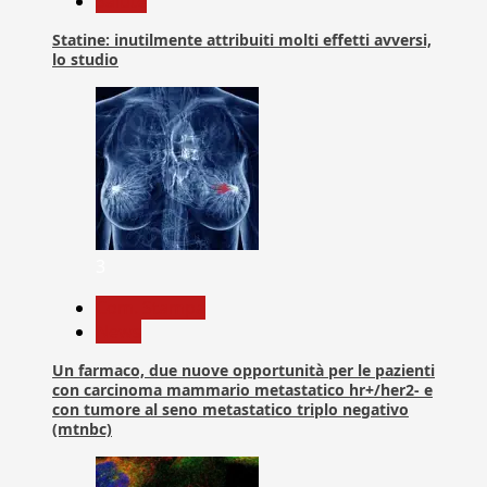
Salute
Statine: inutilmente attribuiti molti effetti avversi,
lo studio
3
Com. Stampa
News
Un farmaco, due nuove opportunità per le pazienti
con carcinoma mammario metastatico hr+/her2- e
con tumore al seno metastatico triplo negativo
(mtnbc)