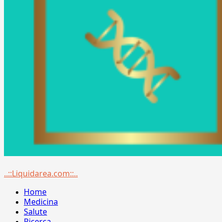
Menu
..::Liquidarea.com::..
principale
Home
Medicina
Salute
Ricerca