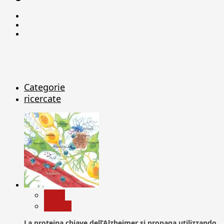
Facebook
Linkedin
X
Categorie
ricercate
News
Ricerca
La proteina chiave dell’Alzheimer si propaga utilizzando