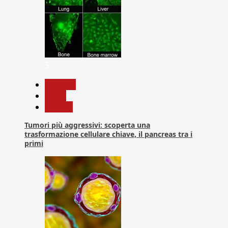
5
biologia
News
Ricerca
Tumori più aggressivi: scoperta una
trasformazione cellulare chiave, il pancreas tra i
primi