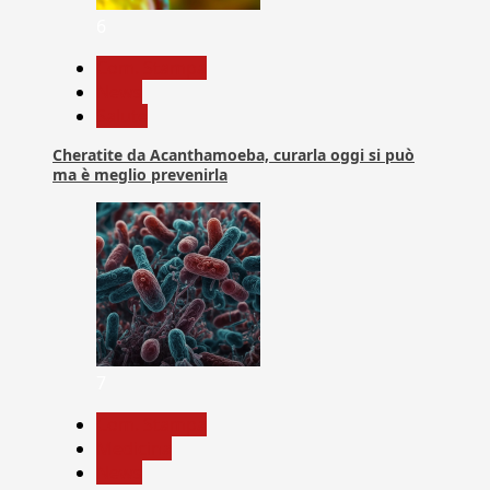
6
Com. Stampa
News
Salute
Cheratite da Acanthamoeba, curarla oggi si può
ma è meglio prevenirla
7
Com. Stampa
Medicina
News