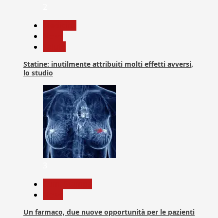
2
Medicina
News
Salute
Statine: inutilmente attribuiti molti effetti avversi,
lo studio
3
Com. Stampa
News
Un farmaco, due nuove opportunità per le pazienti