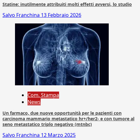
Statine: inutilmente attribuiti molti effetti avversi, lo studio
Salvo Franchina
13 Febbraio 2026
Com. Stampa
News
Un farmaco, due nuove opportunità per le pazienti con
carcinoma mammario metastatico hr+/her2- e con tumore al
seno metastatico triplo negativo (mtnbc)
Salvo Franchina
12 Marzo 2025