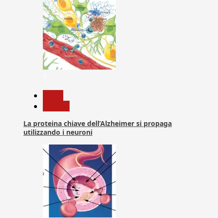
1
News
Ricerca
La proteina chiave dell’Alzheimer si propaga
utilizzando i neuroni