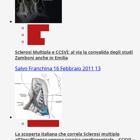
Medicina
News
Ricerca
Sclerosi Multipla e CCSVI: al via la convalida degli studi
Zamboni anche in Emilia
Salvo Franchina
16 Febbraio 2011
13
Com. Stampa
La scoperta italiana che correla Sclerosi multipla
all’Insufficenza venosa cronica cerebrospinale – CCSVI –