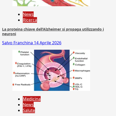
News
Ricerca
La proteina chiave dell’Alzheimer si propaga utilizzando i
neuroni
Salvo Franchina
14 Aprile 2026
Medicina
News
Salute