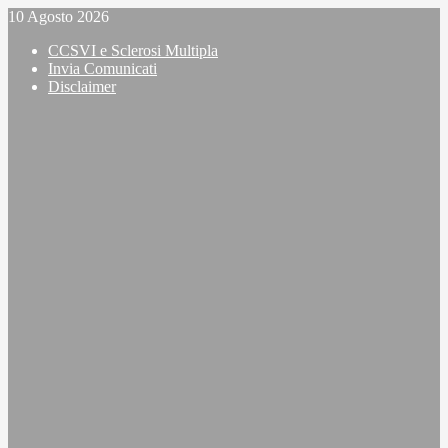
Vai
10 Agosto 2026
al
CCSVI e Sclerosi Multipla
contenuto
Invia Comunicati
Disclaimer