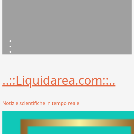
Facebook
Linkedin
X
..::Liquidarea.com::..
Notizie scientifiche in tempo reale