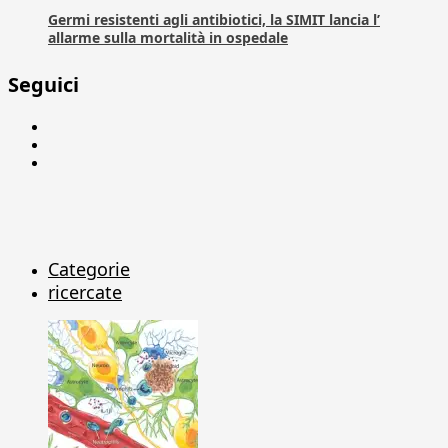
Germi resistenti agli antibiotici, la SIMIT lancia l’
allarme sulla mortalità in ospedale
Seguici
Facebook
Linkedin
X
Categorie
ricercate