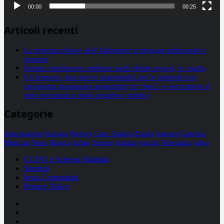
00:00
00:25
Articoli recenti
La proteina chiave dell’Alzheimer si propaga utilizzando i
neuroni
Statine: inutilmente attribuiti molti effetti avversi, lo studio
Un farmaco, due nuove opportunità per le pazienti con
carcinoma mammario metastatico hr+/her2- e con tumore al
seno metastatico triplo negativo (mtnbc)
Categorie
alimentazione
biologia
Biology
Com. Stampa
Epatiti
featured
Genetica
Medicina
News
Ricerca
Salute
Science
Scienza
vaccini
Veterinaria
video
CCSVI e Sclerosi Multipla
Sitemap
Invia Comunicati
Privacy Policy
Facebook
Linkedin
X