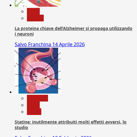
News
Ricerca
La proteina chiave dell’Alzheimer si propaga utilizzando
i neuroni
Salvo Franchina
14 Aprile 2026
Medicina
News
Salute
Statine: inutilmente attribuiti molti effetti avversi, lo
studio