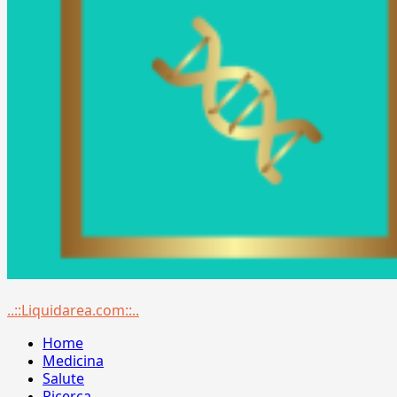
Menu
..::Liquidarea.com::..
principale
Home
Medicina
Salute
Ricerca