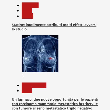
Medicina
News
Salute
Statine: inutilmente attribuiti molti effetti avversi,
lo studio
3
Com. Stampa
News
Un farmaco, due nuove opportunità per le pazienti
con carcinoma mammario metastatico hr+/her2- e
con tumore al seno metastatico triplo negativo