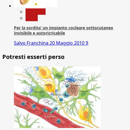
Medicina
News
Per la sordita’ un impianto cocleare sottocutaneo
invisibile e autoricricabile
Salvo Franchina
20 Maggio 2010
9
Potresti esserti perso