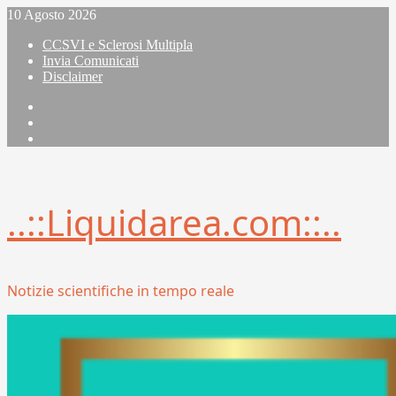
Vai
10 Agosto 2026
al
CCSVI e Sclerosi Multipla
contenuto
Invia Comunicati
Disclaimer
Facebook
Linkedin
X
..::Liquidarea.com::..
Notizie scientifiche in tempo reale