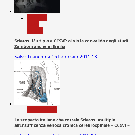
Medicina
News
Ricerca
Sclerosi Multipla e CCSVI: al via la convalida degli studi
Zamboni anche in Emilia
Salvo Franchina
16 Febbraio 2011
13
Com. Stampa
La scoperta italiana che correla Sclerosi multipla
all’Insufficenza venosa cronica cerebrospinale – CCSVI –