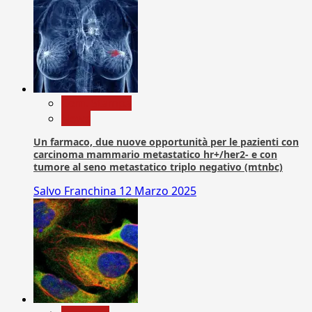
Com. Stampa
News
Un farmaco, due nuove opportunità per le pazienti con
carcinoma mammario metastatico hr+/her2- e con
tumore al seno metastatico triplo negativo (mtnbc)
Salvo Franchina
12 Marzo 2025