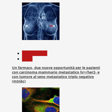
3
Com. Stampa
News
Un farmaco, due nuove opportunità per le pazienti
con carcinoma mammario metastatico hr+/her2- e
con tumore al seno metastatico triplo negativo
(mtnbc)