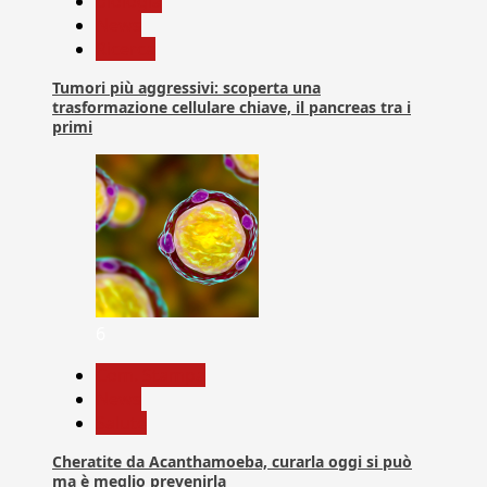
biologia
News
Ricerca
Tumori più aggressivi: scoperta una
trasformazione cellulare chiave, il pancreas tra i
primi
6
Com. Stampa
News
Salute
Cheratite da Acanthamoeba, curarla oggi si può
ma è meglio prevenirla