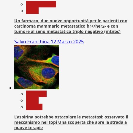
Com. Stampa
News
Un farmaco, due nuove opportunità per le pazienti con
carcinoma mammario metastatico hr+/her2- e con
tumore al seno metastatico triplo negativo (mtnbc)
Salvo Franchina
12 Marzo 2025
Medicina
News
Ricerca
L’aspirina potrebbe ostacolare le metastasi: osservato il
meccanismo nei topi Una scoperta che apre la strada a
nuove terapie