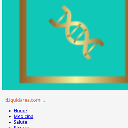
Menu
..::Liquidarea.com::..
principale
Home
Medicina
Salute
Ricerca