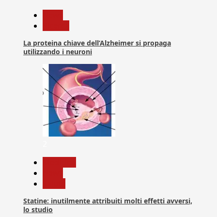
News
Ricerca
La proteina chiave dell’Alzheimer si propaga
utilizzando i neuroni
2
Medicina
News
Salute
Statine: inutilmente attribuiti molti effetti avversi,
lo studio