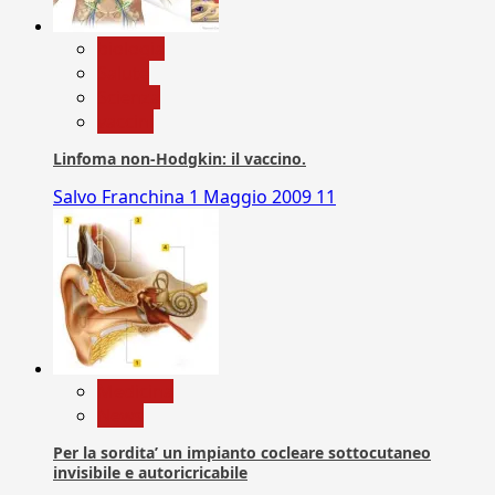
biologia
Salute
Scienza
vaccini
Linfoma non-Hodgkin: il vaccino.
Salvo Franchina
1 Maggio 2009
11
Medicina
News
Per la sordita’ un impianto cocleare sottocutaneo
invisibile e autoricricabile