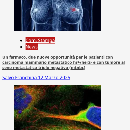
Com. Stampa
News
Un farmaco, due nuove opportunità per le pazienti con
carcinoma mammario metastatico hr+/her2- e con tumore al
seno metastatico triplo negativo (mtnbc)
Salvo Franchina
12 Marzo 2025