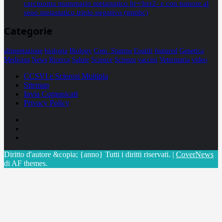
carcinoma mammario metastatico hr+/her2- e con tumore al
seno metastatico triplo negativo (mtnbc)
Categorie
alimentazione
biologia
Biology
Com. Stampa
Epatiti
featured
Genetica
Medicina
News
Ricerca
Salute
Science
Scienza
vaccini
Veterinaria
video
CCSVI e Sclerosi Multipla
Sitemap
Invia Comunicati
Privacy Policy
Facebook
Linkedin
X
Diritto d'autore &copia; {anno} Tutti i diritti riservati.
|
CoverNews
di AF themes.