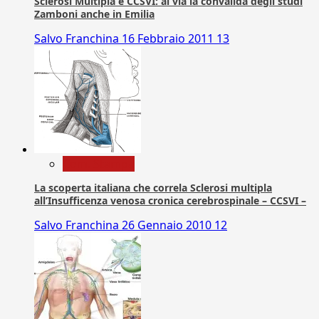
Sclerosi Multipla e CCSVI: al via la convalida degli studi
Zamboni anche in Emilia
Salvo Franchina
16 Febbraio 2011
13
Com. Stampa
La scoperta italiana che correla Sclerosi multipla
all’Insufficenza venosa cronica cerebrospinale – CCSVI –
Salvo Franchina
26 Gennaio 2010
12