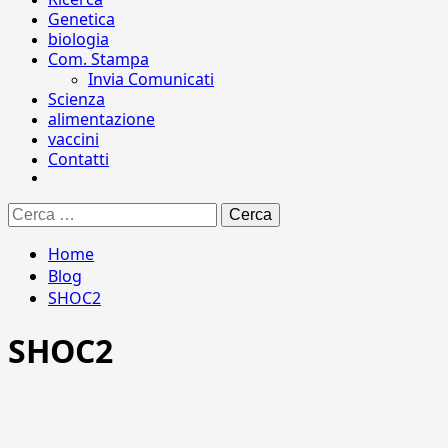
Genetica
biologia
Com. Stampa
Invia Comunicati
Scienza
alimentazione
vaccini
Contatti
Ricerca
per:
Home
Blog
SHOC2
SHOC2