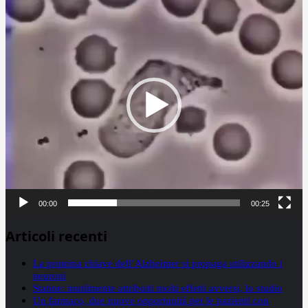
Player
00:00
00:25
Articoli recenti
La proteina chiave dell’Alzheimer si propaga utilizzando i
neuroni
Statine: inutilmente attribuiti molti effetti avversi, lo studio
Un farmaco, due nuove opportunità per le pazienti con