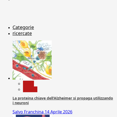
Categorie
ricercate
News
Ricerca
La proteina chiave dell’Alzheimer si propaga utilizzando
i neuroni
Salvo Franchina
14 Aprile 2026