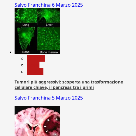
Salvo Franchina
6 Marzo 2025
biologia
News
Ricerca
Tumori più aggressivi: scoperta una trasformazione
cellulare chiave, il pancreas tra i primi
Salvo Franchina
5 Marzo 2025