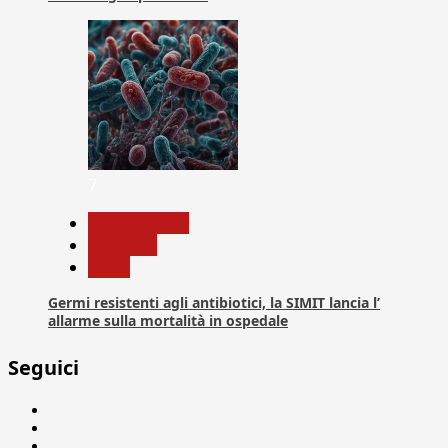
7
Com. Stampa
Medicina
News
Germi resistenti agli antibiotici, la SIMIT lancia l’
allarme sulla mortalità in ospedale
Seguici
Facebook
Linkedin
X