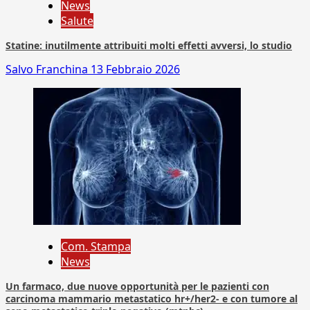
News
Salute
Statine: inutilmente attribuiti molti effetti avversi, lo studio
Salvo Franchina
13 Febbraio 2026
Com. Stampa
News
Un farmaco, due nuove opportunità per le pazienti con
carcinoma mammario metastatico hr+/her2- e con tumore al