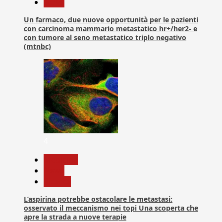
News
Un farmaco, due nuove opportunità per le pazienti
con carcinoma mammario metastatico hr+/her2- e
con tumore al seno metastatico triplo negativo
(mtnbc)
4
Medicina
News
Ricerca
L’aspirina potrebbe ostacolare le metastasi:
osservato il meccanismo nei topi Una scoperta che
apre la strada a nuove terapie