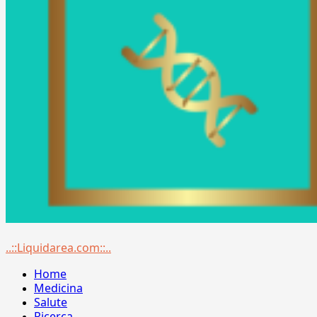
Menu
..::Liquidarea.com::..
principale
Home
Medicina
Salute
Ricerca