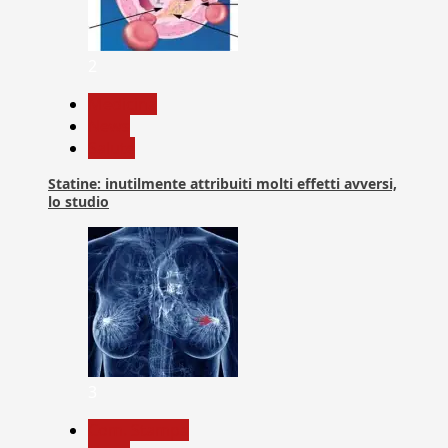
2
Medicina
News
Salute
Statine: inutilmente attribuiti molti effetti avversi,
lo studio
3
Com. Stampa