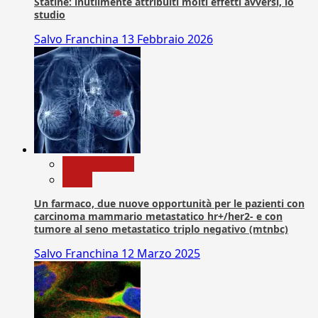
Statine: inutilmente attribuiti molti effetti avversi, lo
studio
Salvo Franchina
13 Febbraio 2026
Com. Stampa
News
Un farmaco, due nuove opportunità per le pazienti con
carcinoma mammario metastatico hr+/her2- e con
tumore al seno metastatico triplo negativo (mtnbc)
Salvo Franchina
12 Marzo 2025