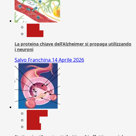
News
Ricerca
La proteina chiave dell’Alzheimer si propaga utilizzando
i neuroni
Salvo Franchina
14 Aprile 2026
Medicina
News
Salute