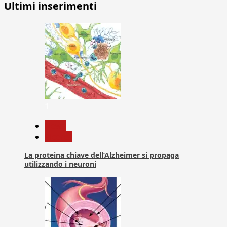
Ultimi inserimenti
1
News
Ricerca
La proteina chiave dell’Alzheimer si propaga
utilizzando i neuroni