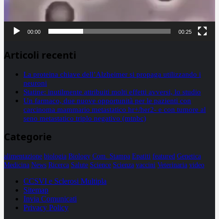
00:00
00:25
Articoli recenti
La proteina chiave dell’Alzheimer si propaga utilizzando i
neuroni
Statine: inutilmente attribuiti molti effetti avversi, lo studio
Un farmaco, due nuove opportunità per le pazienti con
carcinoma mammario metastatico hr+/her2- e con tumore al
seno metastatico triplo negativo (mtnbc)
Categorie
alimentazione
biologia
Biology
Com. Stampa
Epatiti
featured
Genetica
Medicina
News
Ricerca
Salute
Science
Scienza
vaccini
Veterinaria
video
CCSVI e Sclerosi Multipla
Sitemap
Invia Comunicati
Privacy Policy