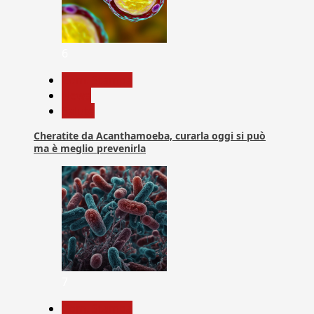
6
Com. Stampa
News
Salute
Cheratite da Acanthamoeba, curarla oggi si può
ma è meglio prevenirla
7
Com. Stampa