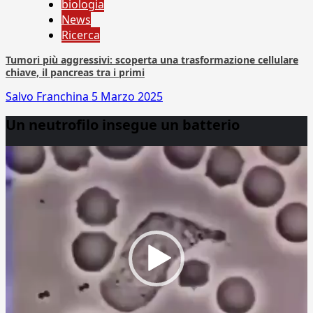
biologia
News
Ricerca
Tumori più aggressivi: scoperta una trasformazione cellulare
chiave, il pancreas tra i primi
Salvo Franchina
5 Marzo 2025
Un neutrofilo insegue un batterio
Video
Player