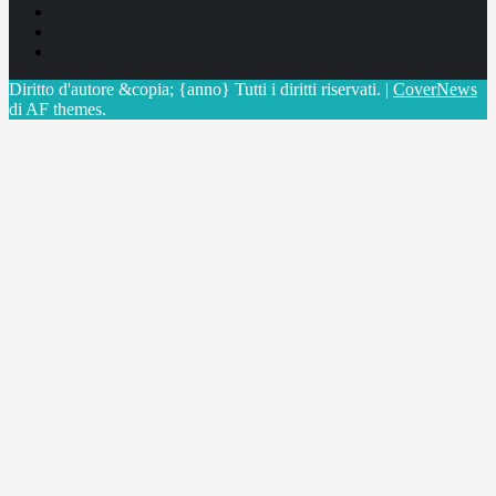
Facebook
Linkedin
X
Diritto d'autore &copia; {anno} Tutti i diritti riservati.
|
CoverNews
di AF themes.