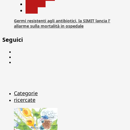
Medicina
News
Germi resistenti agli antibiotici, la SIMIT lancia l’
allarme sulla mortalità in ospedale
Seguici
Facebook
Linkedin
X
Categorie
ricercate