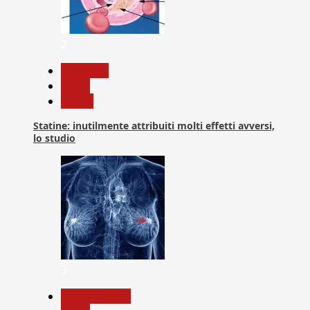
2
Medicina
News
Salute
Statine: inutilmente attribuiti molti effetti avversi,
lo studio
3
Com. Stampa