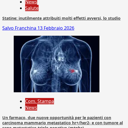
News
Salute
Statine: inutilmente attribuiti molti effetti avversi, lo studio
Salvo Franchina
13 Febbraio 2026
Com. Stampa
News
Un farmaco, due nuove opportunità per le pazienti con
carcinoma mammario metastatico hr+/her2- e con tumore al
seno metastatico triplo negativo (mtnbc)