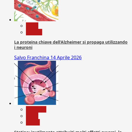
News
Ricerca
La proteina chiave dell’Alzheimer si propaga utilizzando
i neuroni
Salvo Franchina
14 Aprile 2026
Medicina
News
Salute