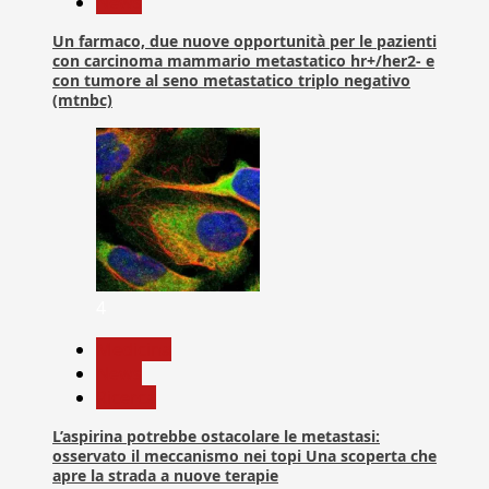
News
Un farmaco, due nuove opportunità per le pazienti
con carcinoma mammario metastatico hr+/her2- e
con tumore al seno metastatico triplo negativo
(mtnbc)
4
Medicina
News
Ricerca
L’aspirina potrebbe ostacolare le metastasi:
osservato il meccanismo nei topi Una scoperta che
apre la strada a nuove terapie