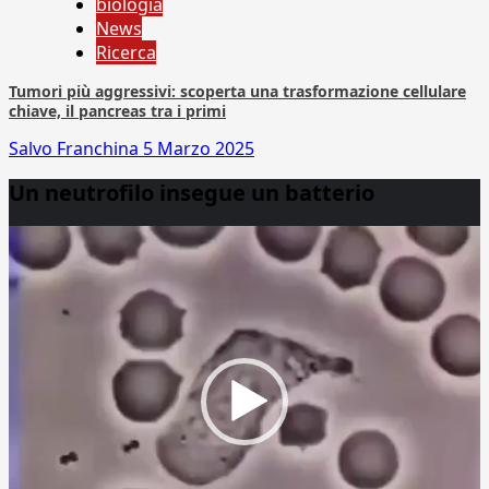
biologia
News
Ricerca
Tumori più aggressivi: scoperta una trasformazione cellulare
chiave, il pancreas tra i primi
Salvo Franchina
5 Marzo 2025
Un neutrofilo insegue un batterio
Video
Player