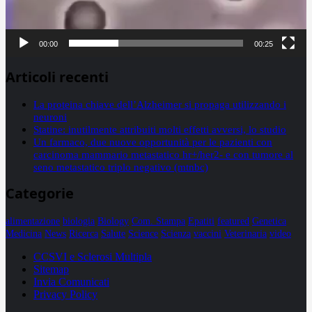
00:00
00:25
Articoli recenti
La proteina chiave dell’Alzheimer si propaga utilizzando i
neuroni
Statine: inutilmente attribuiti molti effetti avversi, lo studio
Un farmaco, due nuove opportunità per le pazienti con
carcinoma mammario metastatico hr+/her2- e con tumore al
seno metastatico triplo negativo (mtnbc)
Categorie
alimentazione
biologia
Biology
Com. Stampa
Epatiti
featured
Genetica
Medicina
News
Ricerca
Salute
Science
Scienza
vaccini
Veterinaria
video
CCSVI e Sclerosi Multipla
Sitemap
Invia Comunicati
Privacy Policy