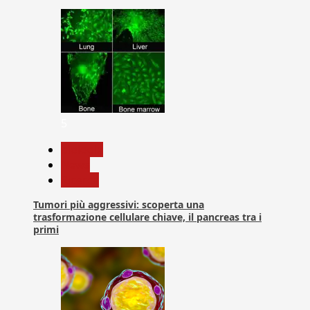
5
biologia
News
Ricerca
Tumori più aggressivi: scoperta una
trasformazione cellulare chiave, il pancreas tra i
primi