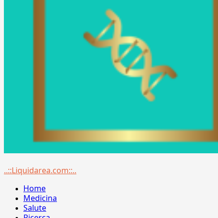
Menu
..::Liquidarea.com::..
principale
Home
Medicina
Salute
Ricerca