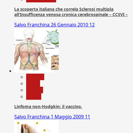
La scoperta italiana che correla Sclerosi multipla
all’Insufficenza venosa cronica cerebrospinale – CCSVI –
Salvo Franchina
26 Gennaio 2010
12
biologia
Salute
Scienza
vaccini
Linfoma non-Hodgkin: il vaccino.
Salvo Franchina
1 Maggio 2009
11