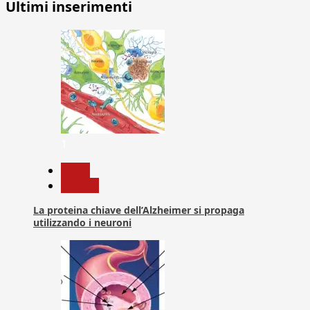
Ultimi inserimenti
1
News
Ricerca
La proteina chiave dell’Alzheimer si propaga
utilizzando i neuroni