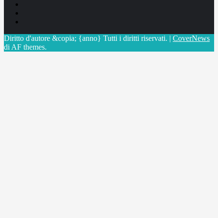
Facebook
Linkedin
X
Diritto d'autore &copia; {anno} Tutti i diritti riservati.
|
CoverNews
di AF themes.