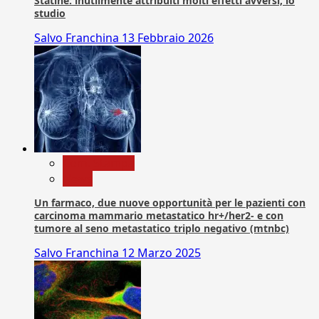
Statine: inutilmente attribuiti molti effetti avversi, lo
studio
Salvo Franchina
13 Febbraio 2026
Com. Stampa
News
Un farmaco, due nuove opportunità per le pazienti con
carcinoma mammario metastatico hr+/her2- e con
tumore al seno metastatico triplo negativo (mtnbc)
Salvo Franchina
12 Marzo 2025