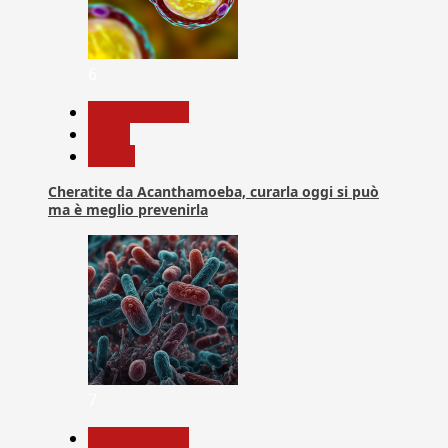
6
Com. Stampa
News
Salute
Cheratite da Acanthamoeba, curarla oggi si può
ma è meglio prevenirla
7
Com. Stampa