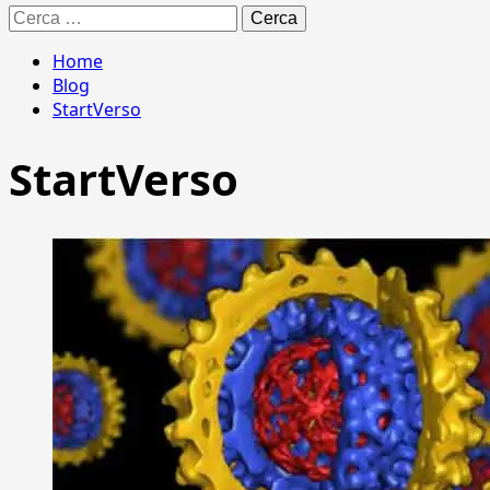
Ricerca
per:
Home
Blog
StartVerso
StartVerso