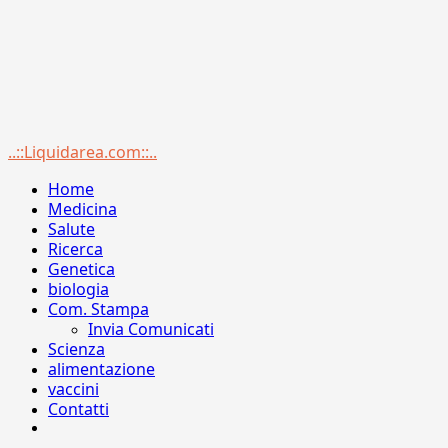
Menu
..::Liquidarea.com::..
principale
Home
Medicina
Salute
Ricerca
Genetica
biologia
Com. Stampa
Invia Comunicati
Scienza
alimentazione
vaccini
Contatti