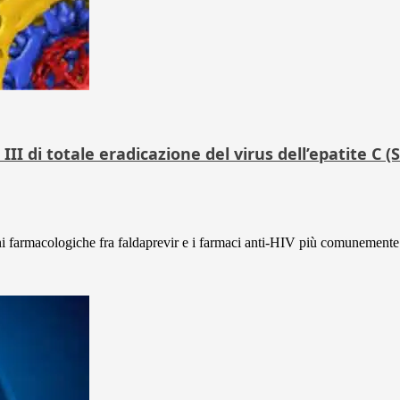
II di totale eradicazione del virus dell’epatite C (
ioni farmacologiche fra faldaprevir e i farmaci anti-HIV più comunemente 