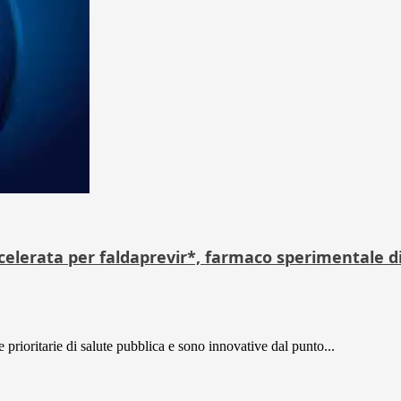
celerata per faldaprevir*, farmaco sperimentale d
 prioritarie di salute pubblica e sono innovative dal punto...