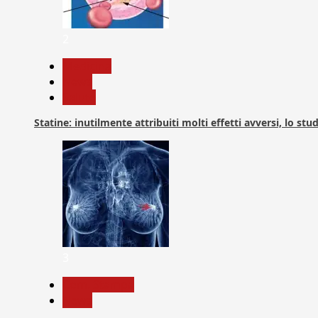
2
Medicina
News
Salute
Statine: inutilmente attribuiti molti effetti avversi, lo stu
3
Com. Stampa
News