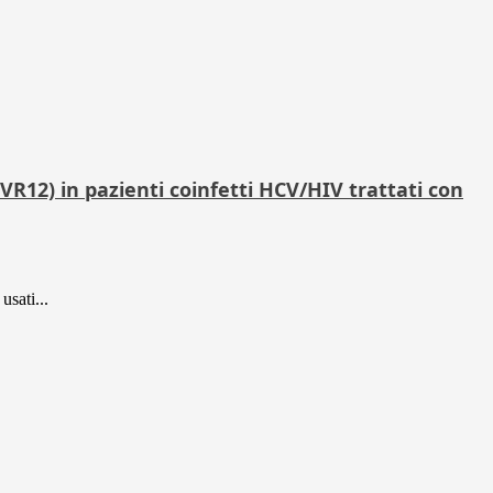
SVR12) in pazienti coinfetti HCV/HIV trattati con
usati...