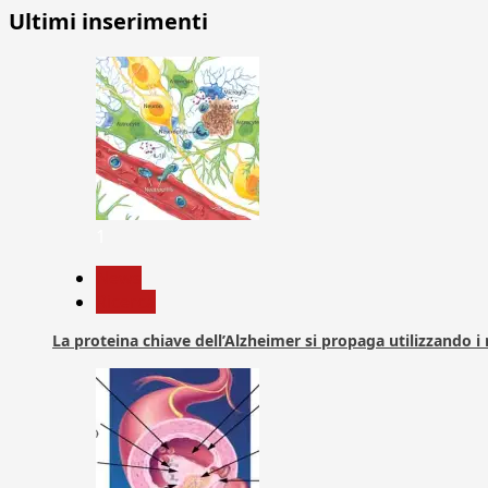
Ultimi inserimenti
1
News
Ricerca
La proteina chiave dell’Alzheimer si propaga utilizzando i