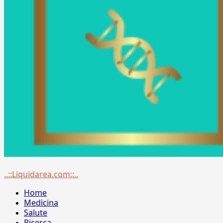
Menu
..::Liquidarea.com::..
principale
Home
Medicina
Salute
Ricerca