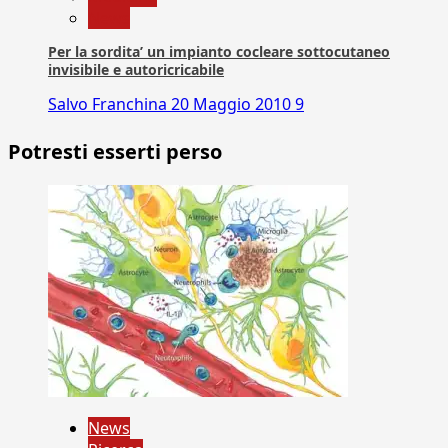
News
Per la sordita’ un impianto cocleare sottocutaneo
invisibile e autoricricabile
Salvo Franchina
20 Maggio 2010
9
Potresti esserti perso
News