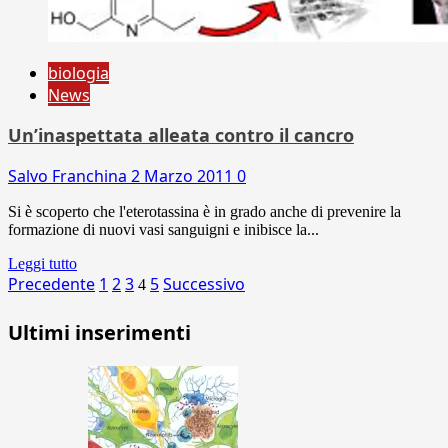
biologia
News
Un’inaspettata alleata contro il cancro
Salvo Franchina
2 Marzo 2011
0
Si è scoperto che l'eterotassina è in grado anche di prevenire la
formazione di nuovi vasi sanguigni e inibisce la...
Leggi tutto
Paginazione
Precedente
1
2
3
5
Successivo
4
degli
Ultimi inserimenti
articoli