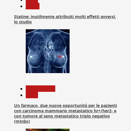
Salute
Statine: inutilmente attribuiti molti effetti avversi,
lo studio
3
Com. Stampa
News
Un farmaco, due nuove opportunità per le pazienti
con carcinoma mammario metastatico hr+/her2- e
con tumore al seno metastatico triplo negativo
(mtnbc)