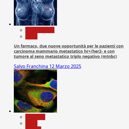
Com. Stampa
News
Un farmaco, due nuove opportunità per le pazienti con
carcinoma mammario metastatico hr+/her2- e con
tumore al seno metastatico triplo negativo (mtnbc)
Salvo Franchina
12 Marzo 2025
Medicina
News