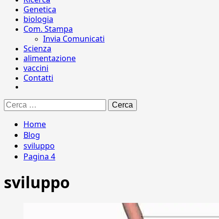
Genetica
biologia
Com. Stampa
Invia Comunicati
Scienza
alimentazione
vaccini
Contatti
Ricerca
per:
Home
Blog
sviluppo
Pagina 4
sviluppo