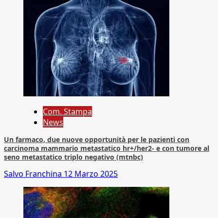
Com. Stampa
News
Un farmaco, due nuove opportunità per le pazienti con
carcinoma mammario metastatico hr+/her2- e con tumore al
seno metastatico triplo negativo (mtnbc)
Salvo Franchina
12 Marzo 2025