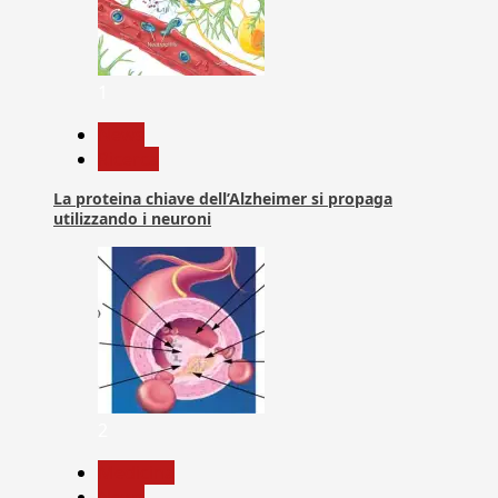
1
News
Ricerca
La proteina chiave dell’Alzheimer si propaga
utilizzando i neuroni
2
Medicina
News