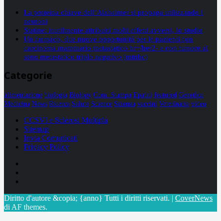
La proteina chiave dell’Alzheimer si propaga utilizzando i
neuroni
Statine: inutilmente attribuiti molti effetti avversi, lo studio
Un farmaco, due nuove opportunità per le pazienti con
carcinoma mammario metastatico hr+/her2- e con tumore al
seno metastatico triplo negativo (mtnbc)
Categorie
alimentazione
biologia
Biology
Com. Stampa
Epatiti
featured
Genetica
Medicina
News
Ricerca
Salute
Science
Scienza
vaccini
Veterinaria
video
CCSVI e Sclerosi Multipla
Sitemap
Invia Comunicati
Privacy Policy
Facebook
Linkedin
X
Diritto d'autore &copia; {anno} Tutti i diritti riservati.
|
CoverNews
di AF themes.