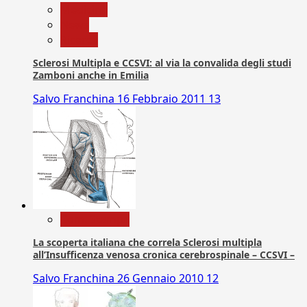
Medicina
News
Ricerca
Sclerosi Multipla e CCSVI: al via la convalida degli studi
Zamboni anche in Emilia
Salvo Franchina
16 Febbraio 2011
13
Com. Stampa
La scoperta italiana che correla Sclerosi multipla
all’Insufficenza venosa cronica cerebrospinale – CCSVI –
Salvo Franchina
26 Gennaio 2010
12