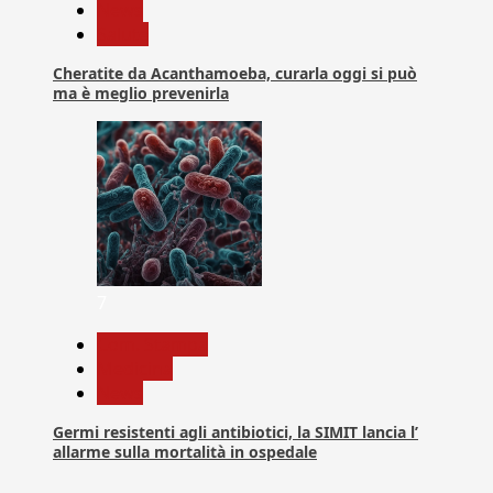
News
Salute
Cheratite da Acanthamoeba, curarla oggi si può
ma è meglio prevenirla
7
Com. Stampa
Medicina
News
Germi resistenti agli antibiotici, la SIMIT lancia l’
allarme sulla mortalità in ospedale