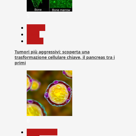
5
biologia
News
Ricerca
Tumori più aggressivi: scoperta una
trasformazione cellulare chiave, il pancreas tra i
primi
6
Com. Stampa