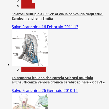
News
Ricerca
Sclerosi Multipla e CCSVI: al via la convalida degli studi
Zamboni anche in Emilia
Salvo Franchina
16 Febbraio 2011
13
Com. Stampa
La scoperta italiana che correla Sclerosi multipla
all’Insufficenza venosa cronica cerebrospinale – CCSVI –
Salvo Franchina
26 Gennaio 2010
12