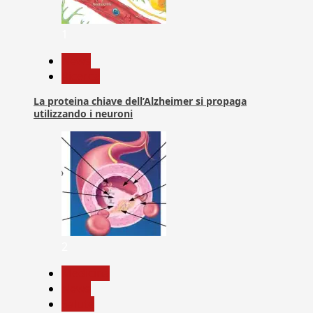
1
News
Ricerca
La proteina chiave dell’Alzheimer si propaga
utilizzando i neuroni
2
Medicina
News
Salute