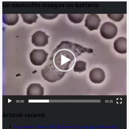
Un neutrofilo insegue un batterio
Video
Player
00:00
00:25
Articoli recenti
La proteina chiave dell’Alzheimer si propaga utilizzando i