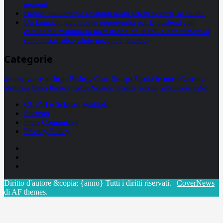
neuroni
Statine: inutilmente attribuiti molti effetti avversi, lo studio
Un farmaco, due nuove opportunità per le pazienti con
carcinoma mammario metastatico hr+/her2- e con tumore al
seno metastatico triplo negativo (mtnbc)
Categorie
alimentazione
biologia
Biology
Com. Stampa
Epatiti
featured
Genetica
Medicina
News
Ricerca
Salute
Science
Scienza
vaccini
Veterinaria
video
CCSVI e Sclerosi Multipla
Sitemap
Invia Comunicati
Privacy Policy
Facebook
Linkedin
X
Diritto d'autore &copia; {anno} Tutti i diritti riservati.
|
CoverNews
di AF themes.