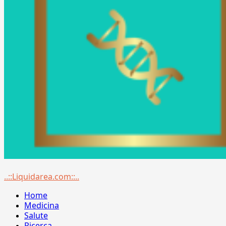
Menu
..::Liquidarea.com::..
principale
Home
Medicina
Salute
Ricerca