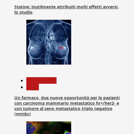
Statine: inutilmente attribuiti molti effetti avversi,
lo studio
3
Com. Stampa
News
Un farmaco, due nuove opportunità per le pazienti
con carcinoma mammario metastatico hr+/her2- e
con tumore al seno metastatico triplo negativo
(mtnbc)