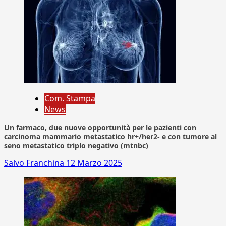
Com. Stampa
News
Un farmaco, due nuove opportunità per le pazienti con
carcinoma mammario metastatico hr+/her2- e con tumore al
seno metastatico triplo negativo (mtnbc)
Salvo Franchina
12 Marzo 2025