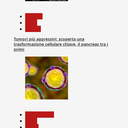
5
biologia
News
Ricerca
Tumori più aggressivi: scoperta una
trasformazione cellulare chiave, il pancreas tra i
primi
6
Com. Stampa
News
Salute