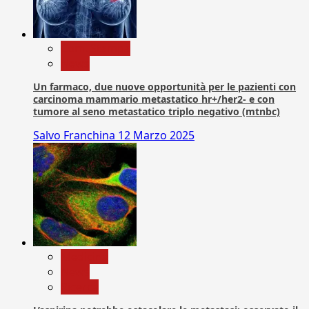
Com. Stampa
News
Un farmaco, due nuove opportunità per le pazienti con
carcinoma mammario metastatico hr+/her2- e con
tumore al seno metastatico triplo negativo (mtnbc)
Salvo Franchina
12 Marzo 2025
Medicina
News
Ricerca