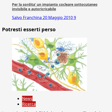
Per la sordita’ un impianto cocleare sottocutaneo
invisibile e autoricricabile
Salvo Franchina
20 Maggio 2010
9
Potresti esserti perso
News
Ricerca