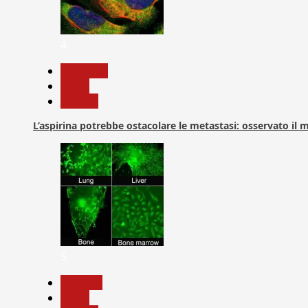
4
Medicina
News
Ricerca
L’aspirina potrebbe ostacolare le metastasi: osservato il
5
biologia
News