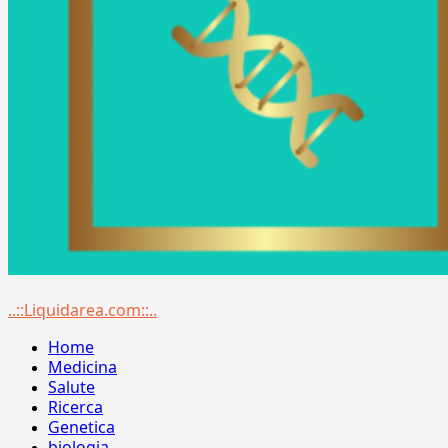
Menu
..::Liquidarea.com::..
principale
Home
Medicina
Salute
Ricerca
Genetica
biologia