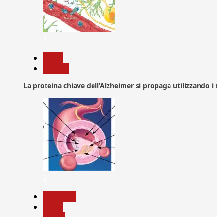
1
News
Ricerca
La proteina chiave dell’Alzheimer si propaga utilizzando i
2
Medicina
News