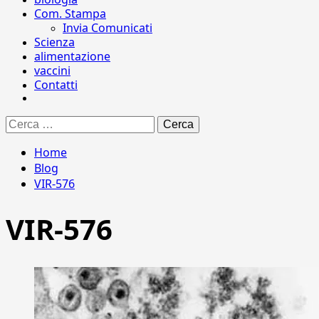
Com. Stampa
Invia Comunicati
Scienza
alimentazione
vaccini
Contatti
Ricerca
per:
Home
Blog
VIR-576
VIR-576