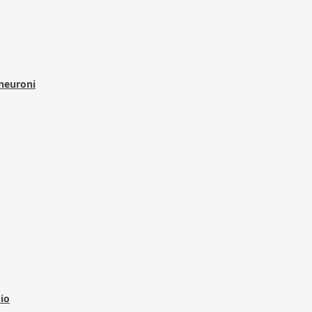
 neuroni
dio