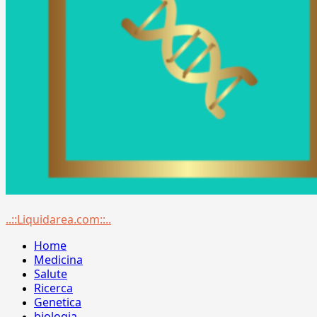
Menu
..::Liquidarea.com::..
principale
Home
Medicina
Salute
Ricerca
Genetica
biologia