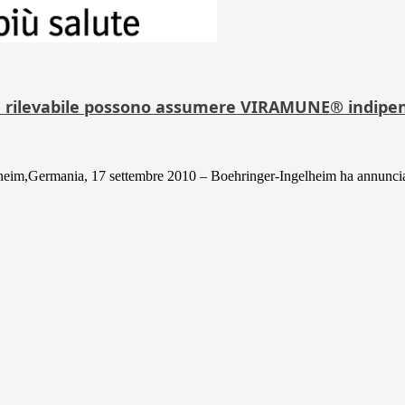
e non rilevabile possono assumere VIRAMUNE® indip
heim,Germania, 17 settembre 2010 – Boehringer-Ingelheim ha annuncia