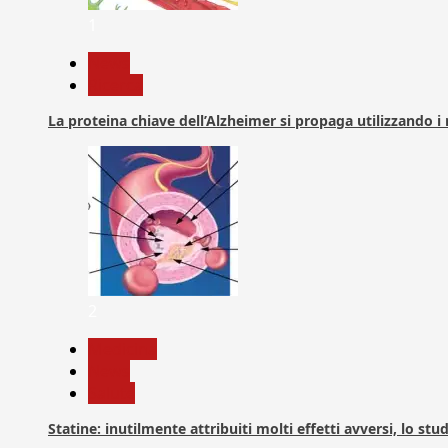
1
News
Ricerca
La proteina chiave dell’Alzheimer si propaga utilizzando i
2
Medicina
News
Salute
Statine: inutilmente attribuiti molti effetti avversi, lo stu