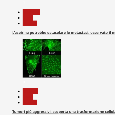
4
Medicina
News
Ricerca
L’aspirina potrebbe ostacolare le metastasi: osservato il
5
biologia
News
Ricerca
Tumori più aggressivi: scoperta una trasformazione cellular