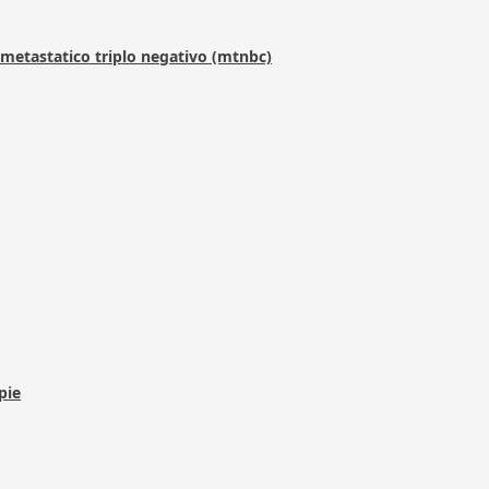
metastatico triplo negativo (mtnbc)
pie