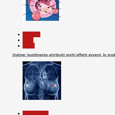
2
Medicina
News
Salute
Statine: inutilmente attribuiti molti effetti avversi, lo stu
3
Com. Stampa