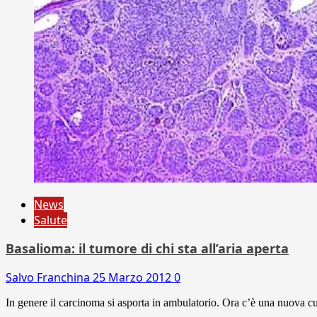
News
Salute
Basalioma: il tumore di chi sta all’aria aperta
Salvo Franchina
25 Marzo 2012
0
In genere il carcinoma si asporta in ambulatorio. Ora c’è una nuova cur