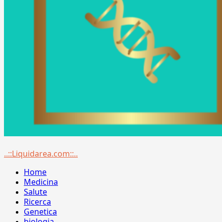
Menu
..::Liquidarea.com::..
principale
Home
Medicina
Salute
Ricerca
Genetica
biologia