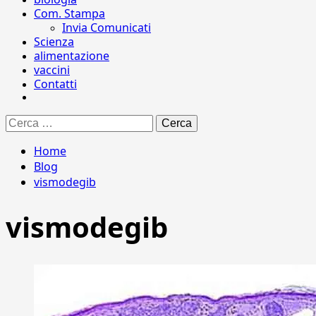
Com. Stampa
Invia Comunicati
Scienza
alimentazione
vaccini
Contatti
Ricerca
per:
Home
Blog
vismodegib
vismodegib