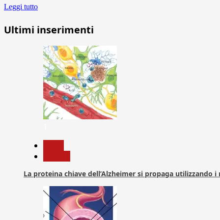
Leggi tutto
Ultimi inserimenti
1
News
Ricerca
La proteina chiave dell’Alzheimer si propaga utilizzando i