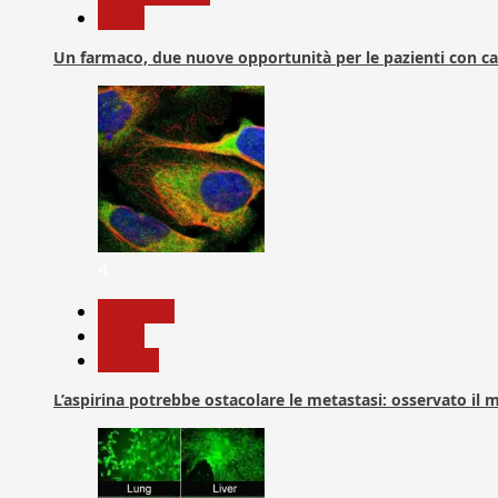
News
Un farmaco, due nuove opportunità per le pazienti con c
4
Medicina
News
Ricerca
L’aspirina potrebbe ostacolare le metastasi: osservato il