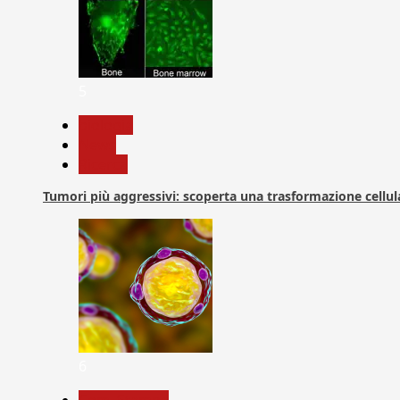
5
biologia
News
Ricerca
Tumori più aggressivi: scoperta una trasformazione cellular
6