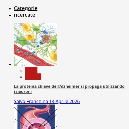
Categorie
ricercate
News
Ricerca
La proteina chiave dell’Alzheimer si propaga utilizzando
i neuroni
Salvo Franchina
14 Aprile 2026