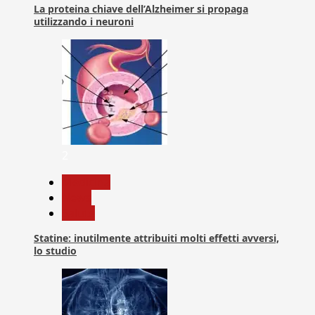
La proteina chiave dell’Alzheimer si propaga
utilizzando i neuroni
2
Medicina
News
Salute
Statine: inutilmente attribuiti molti effetti avversi,
lo studio