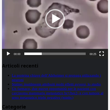
00:00
00:25
Articoli recenti
La proteina chiave dell’Alzheimer si propaga utilizzando i
neuroni
Statine: inutilmente attribuiti molti effetti avversi, lo studio
Un farmaco, due nuove opportunità per le pazienti con
carcinoma mammario metastatico hr+/her2- e con tumore al
seno metastatico triplo negativo (mtnbc)
Categorie