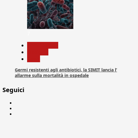
7
Com. Stampa
Medicina
News
Germi resistenti agli antibiotici, la SIMIT lancia l’
allarme sulla mortalità in ospedale
Seguici
Facebook
Linkedin
X