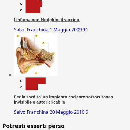
Scienza
vaccini
Linfoma non-Hodgkin: il vaccino.
Salvo Franchina
1 Maggio 2009
11
Medicina
News
Per la sordita’ un impianto cocleare sottocutaneo
invisibile e autoricricabile
Salvo Franchina
20 Maggio 2010
9
Potresti esserti perso