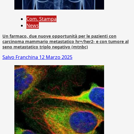
Com. Stampa
News
Un farmaco, due nuove opportunità per le pazienti con
carcinoma mammario metastatico hr+/her2- e con tumore al
seno metastatico triplo negativo (mtnbc)
Salvo Franchina
12 Marzo 2025