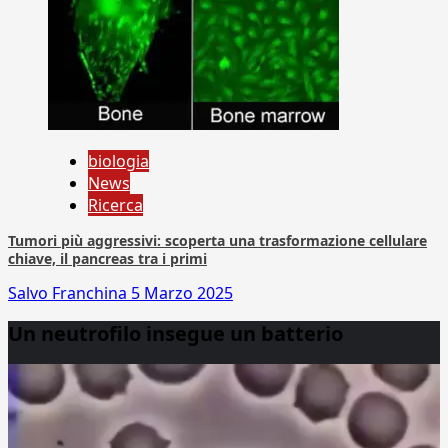
biologia
News
Ricerca
Tumori più aggressivi: scoperta una trasformazione cellulare
chiave, il pancreas tra i primi
Salvo Franchina
5 Marzo 2025
Un neutrofilo insegue un batterio
Video
Player