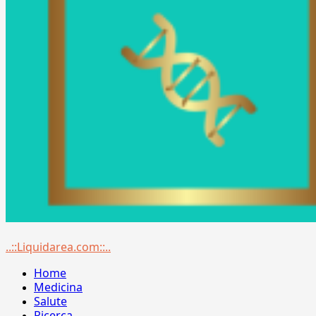
Menu
..::Liquidarea.com::..
principale
Home
Medicina
Salute
Ricerca