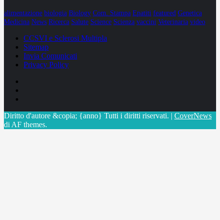
alimentazione
biologia
Biology
Com. Stampa
Epatiti
featured
Genetica
Medicina
News
Ricerca
Salute
Science
Scienza
vaccini
Veterinaria
video
CCSVI e Sclerosi Multipla
Sitemap
Invia Comunicati
Privacy Policy
Facebook
Linkedin
X
Diritto d'autore &copia; {anno} Tutti i diritti riservati.
|
CoverNews
di AF themes.