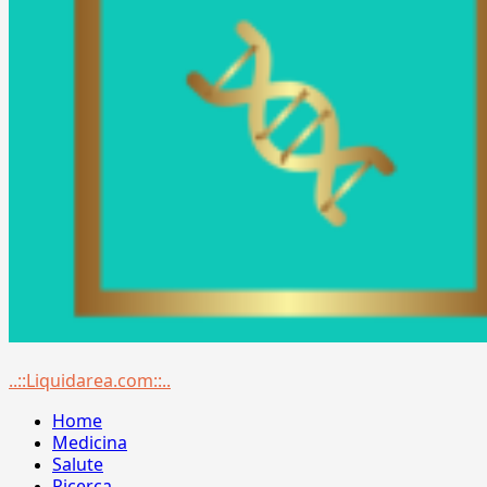
Menu
..::Liquidarea.com::..
principale
Home
Medicina
Salute
Ricerca