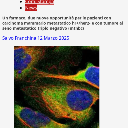
Com. Stampa
News
Un farmaco, due nuove opportunità per le pazienti con
carcinoma mammario metastatico hr+/her2- e con tumore al
seno metastatico triplo negativo (mtnbc)
Salvo Franchina
12 Marzo 2025