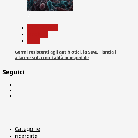
7
Com. Stampa
Medicina
News
Germi resistenti agli antibiotici, la SIMIT lancia l’
allarme sulla mortalità in ospedale
Seguici
Facebook
Linkedin
X
Categorie
ricercate