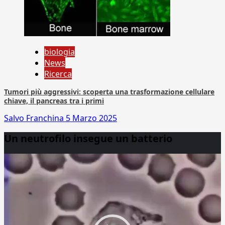
biologia
News
Ricerca
Tumori più aggressivi: scoperta una trasformazione cellulare
chiave, il pancreas tra i primi
Salvo Franchina
5 Marzo 2025
Un neutrofilo insegue un batterio
Video
Player