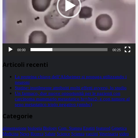
00:00
00:25
Articoli recenti
La proteina chiave dell’Alzheimer si propaga utilizzando i
neuroni
Statine: inutilmente attribuiti molti effetti avversi, lo studio
Un farmaco, due nuove opportunità per le pazienti con
carcinoma mammario metastatico hr+/her2- e con tumore al
seno metastatico triplo negativo (mtnbc)
Categorie
alimentazione
biologia
Biology
Com. Stampa
Epatiti
featured
Genetica
Medicina
News
Ricerca
Salute
Science
Scienza
vaccini
Veterinaria
video