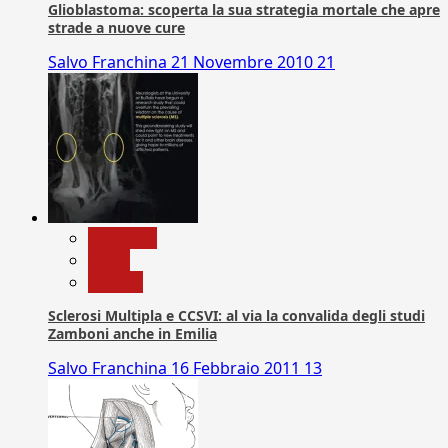
Glioblastoma: scoperta la sua strategia mortale che apre
strade a nuove cure
Salvo Franchina
21 Novembre 2010
21
Medicina
News
Ricerca
Sclerosi Multipla e CCSVI: al via la convalida degli studi
Zamboni anche in Emilia
Salvo Franchina
16 Febbraio 2011
13