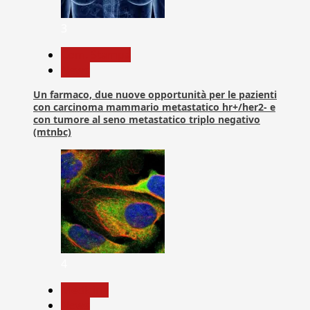
3
Com. Stampa
News
Un farmaco, due nuove opportunità per le pazienti
con carcinoma mammario metastatico hr+/her2- e
con tumore al seno metastatico triplo negativo
(mtnbc)
4
Medicina
News