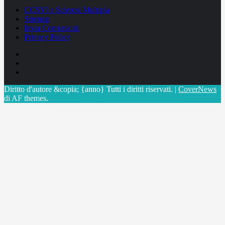
CCSVI e Sclerosi Multipla
Sitemap
Invia Comunicati
Privacy Policy
Facebook
Linkedin
X
Diritto d'autore &copia; {anno} Tutti i diritti riservati.
|
CoverNews
di AF themes.