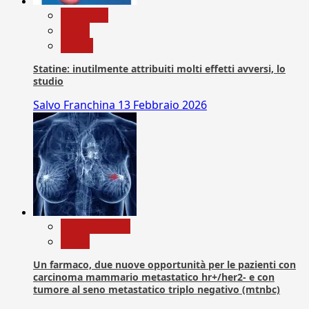
Medicina
News
Salute
Statine: inutilmente attribuiti molti effetti avversi, lo
studio
Salvo Franchina
13 Febbraio 2026
Com. Stampa
News
Un farmaco, due nuove opportunità per le pazienti con
carcinoma mammario metastatico hr+/her2- e con
tumore al seno metastatico triplo negativo (mtnbc)