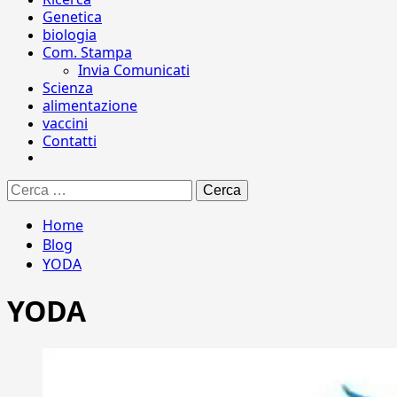
Genetica
biologia
Com. Stampa
Invia Comunicati
Scienza
alimentazione
vaccini
Contatti
Ricerca
per:
Home
Blog
YODA
YODA