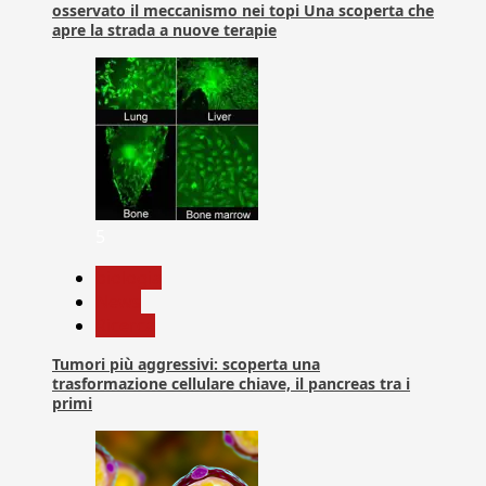
osservato il meccanismo nei topi Una scoperta che
apre la strada a nuove terapie
5
biologia
News
Ricerca
Tumori più aggressivi: scoperta una
trasformazione cellulare chiave, il pancreas tra i
primi