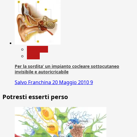
Medicina
News
Per la sordita’ un impianto cocleare sottocutaneo
invisibile e autoricricabile
Salvo Franchina
20 Maggio 2010
9
Potresti esserti perso