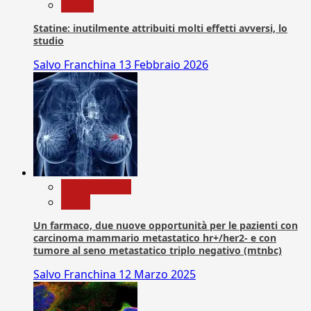
Salute
Statine: inutilmente attribuiti molti effetti avversi, lo
studio
Salvo Franchina
13 Febbraio 2026
Com. Stampa
News
Un farmaco, due nuove opportunità per le pazienti con
carcinoma mammario metastatico hr+/her2- e con
tumore al seno metastatico triplo negativo (mtnbc)
Salvo Franchina
12 Marzo 2025