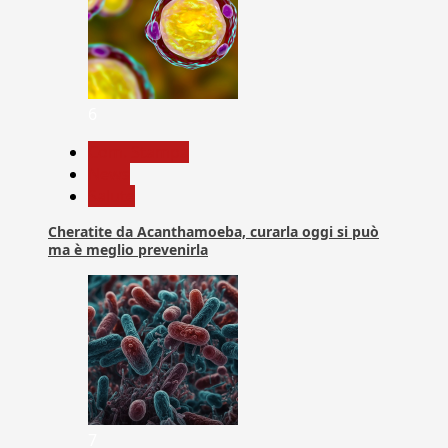
6
Com. Stampa
News
Salute
Cheratite da Acanthamoeba, curarla oggi si può
ma è meglio prevenirla
7