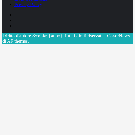
Privacy Policy
Facebook
Linkedin
X
Diritto d'autore &copia; {anno} Tutti i diritti riservati.
|
CoverNews
di AF themes.