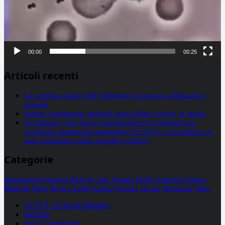
00:00
00:25
Articoli recenti
La proteina chiave dell’Alzheimer si propaga utilizzando i
neuroni
Statine: inutilmente attribuiti molti effetti avversi, lo studio
Un farmaco, due nuove opportunità per le pazienti con
carcinoma mammario metastatico hr+/her2- e con tumore al
seno metastatico triplo negativo (mtnbc)
Categorie
alimentazione
biologia
Biology
Com. Stampa
Epatiti
featured
Genetica
Medicina
News
Ricerca
Salute
Science
Scienza
vaccini
Veterinaria
video
CCSVI e Sclerosi Multipla
Sitemap
Invia Comunicati