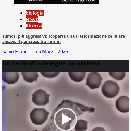
biologia
News
Ricerca
Tumori più aggressivi: scoperta una trasformazione cellulare
chiave, il pancreas tra i primi
Salvo Franchina
5 Marzo 2025
Un neutrofilo insegue un batterio
Video
Player