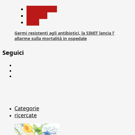
Com. Stampa
Medicina
News
Germi resistenti agli antibiotici, la SIMIT lancia l’
allarme sulla mortalità in ospedale
Seguici
Facebook
Linkedin
X
Categorie
ricercate