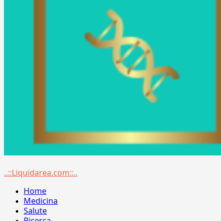
Menu
..::Liquidarea.com::..
principale
Home
Medicina
Salute
Ricerca