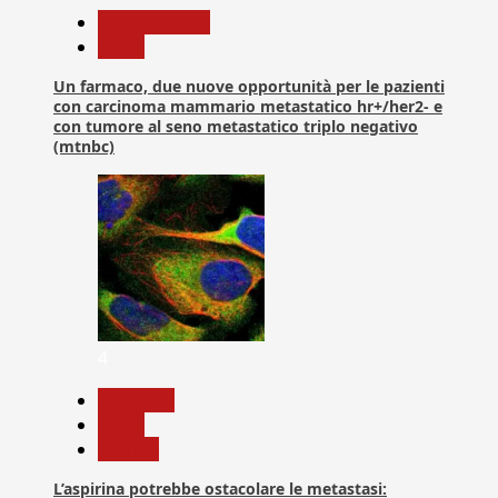
Com. Stampa
News
Un farmaco, due nuove opportunità per le pazienti
con carcinoma mammario metastatico hr+/her2- e
con tumore al seno metastatico triplo negativo
(mtnbc)
4
Medicina
News
Ricerca
L’aspirina potrebbe ostacolare le metastasi: