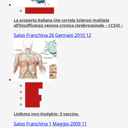
Com. Stampa
La scoperta italiana che correla Sclerosi multipla
all’Insufficenza venosa cronica cerebrospinale – CCSVI –
Salvo Franchina
26 Gennaio 2010
12
biologia
Salute
Scienza
vaccini
Linfoma non-Hodgkin: il vaccino.
Salvo Franchina
1 Maggio 2009
11