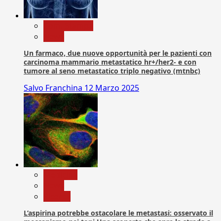
Com. Stampa
News
Un farmaco, due nuove opportunità per le pazienti con
carcinoma mammario metastatico hr+/her2- e con
tumore al seno metastatico triplo negativo (mtnbc)
Salvo Franchina
12 Marzo 2025
Medicina
News
Ricerca
L’aspirina potrebbe ostacolare le metastasi: osservato il