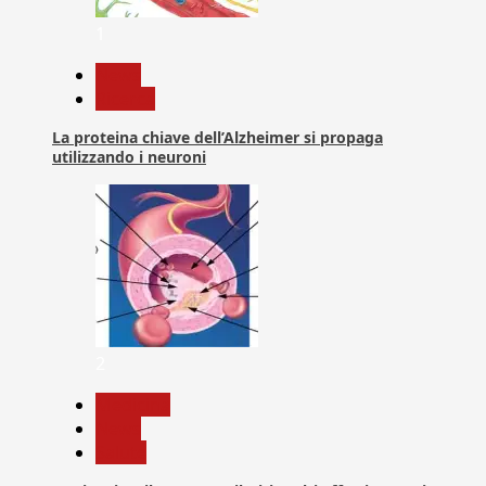
1
News
Ricerca
La proteina chiave dell’Alzheimer si propaga
utilizzando i neuroni
2
Medicina
News
Salute