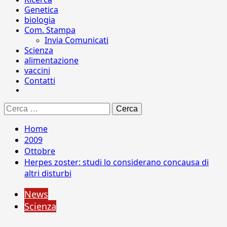
Genetica
biologia
Com. Stampa
Invia Comunicati
Scienza
alimentazione
vaccini
Contatti
Ricerca
per:
Home
2009
Ottobre
Herpes zoster: studi lo considerano concausa di
altri disturbi
News
Scienza