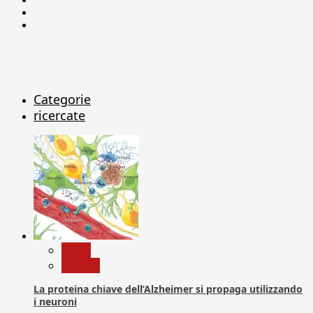
Linkedin
X
Categorie
ricercate
News
Ricerca
La proteina chiave dell’Alzheimer si propaga utilizzando
i neuroni