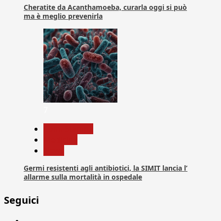
Cheratite da Acanthamoeba, curarla oggi si può
ma è meglio prevenirla
7
Com. Stampa
Medicina
News
Germi resistenti agli antibiotici, la SIMIT lancia l’
allarme sulla mortalità in ospedale
Seguici
Facebook