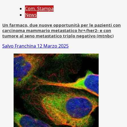
Com. Stampa
News
Un farmaco, due nuove opportunità per le pazienti con
carcinoma mammario metastatico hr+/her2- e con
tumore al seno metastatico triplo negativo (mtnbc)
Salvo Franchina
12 Marzo 2025