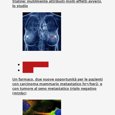
Statine: inutilmente attribuiti molti effetti avversi,
lo studio
3
Com. Stampa
News
Un farmaco, due nuove opportunità per le pazienti
con carcinoma mammario metastatico hr+/her2- e
con tumore al seno metastatico triplo negativo
(mtnbc)