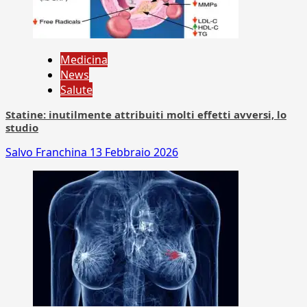
Medicina
News
Salute
Statine: inutilmente attribuiti molti effetti avversi, lo
studio
Salvo Franchina
13 Febbraio 2026