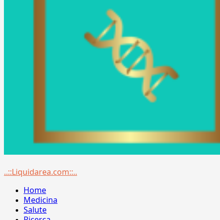
Menu
..::Liquidarea.com::..
principale
Home
Medicina
Salute
Ricerca