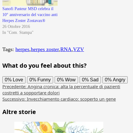
Sanofi Pasteur MSD celebra il
10° anniversario del vaccino anti
Herpes Zoster Zostavax®
26 Ottobre 2016
In "Com. Stampa"
Tags:
herpes
,
herpes zoster
,
RNA
,
VZV
What do you feel about this?
0%
Love
0%
Funny
0%
Wow
0%
Sad
0%
Angry
Navigazione
Precedente:
Angina cronica: alta la percentuale di pazienti
costretti a sopportare dolori
articolo
Successivo:
Invecchiamento cardiaco: scoperto un gene
Altre storie