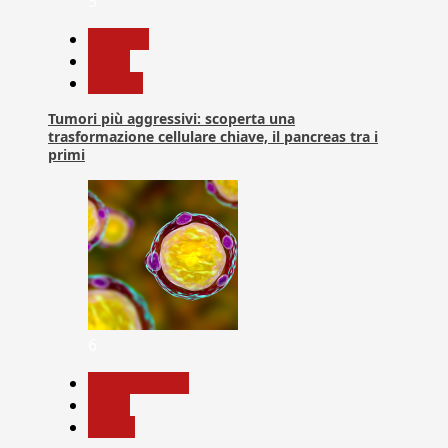
5
biologia
News
Ricerca
Tumori più aggressivi: scoperta una
trasformazione cellulare chiave, il pancreas tra i
primi
6
Com. Stampa
News
Salute