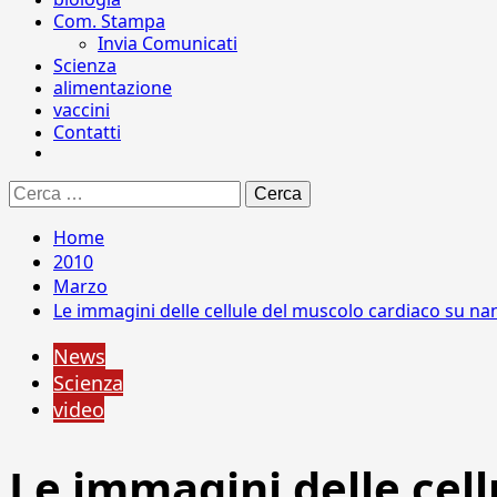
Com. Stampa
Invia Comunicati
Scienza
alimentazione
vaccini
Contatti
Ricerca
per:
Home
2010
Marzo
Le immagini delle cellule del muscolo cardiaco su na
News
Scienza
video
Le immagini delle cel