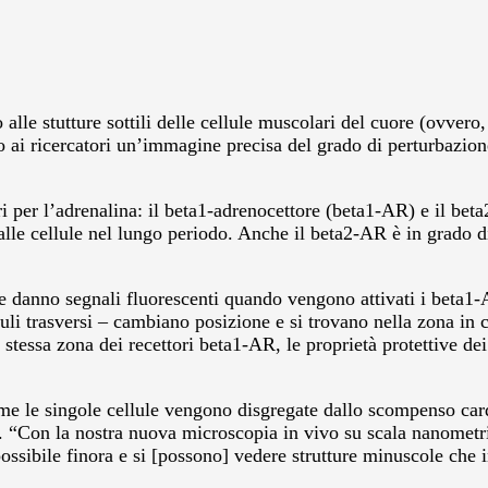
e stutture sottili delle cellule muscolari del cuore (ovvero, i 
o ai ricercatori un’immagine precisa del grado di perturbazion
ri per l’adrenalina: il beta1-adrenocettore (beta1-AR) e il be
lle cellule nel lungo periodo. Anche il beta2-AR è in grado d
anno segnali fluorescenti quando vengono attivati i beta1-AR
uli trasversi – cambiano posizione e si trovano nella zona in c
a stessa zona dei recettori beta1-AR, le proprietà protettive 
e le singole cellule vengono disgregate dallo scompenso cardia
. “Con la nostra nuova microscopia in vivo su scala nanometri
ossibile finora e si [possono] vedere strutture minuscole che 