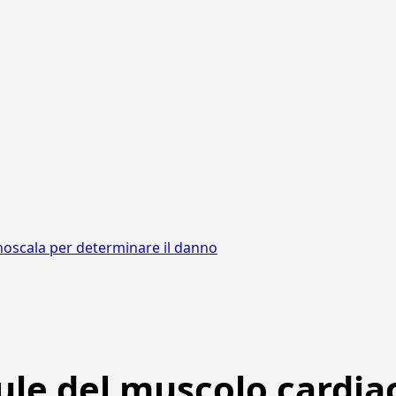
noscala per determinare il danno
lule del muscolo cardia