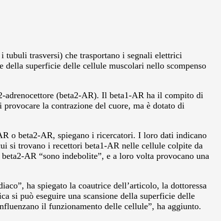
tubuli trasversi) che trasportano i segnali elettrici
e della superficie delle cellule muscolari nello scompenso
ta2-adrenocettore (beta2-AR). Il beta1-AR ha il compito di
i provocare la contrazione del cuore, ma è dotato di
 o beta2-AR, spiegano i ricercatori. I loro dati indicano
ui si trovano i recettori beta1-AR nelle cellule colpite da
dei beta2-AR “sono indebolite”, e a loro volta provocano una
co”, ha spiegato la coautrice dell’articolo, la dottoressa
ca si può eseguire una scansione della superficie delle
influenzano il funzionamento delle cellule”, ha aggiunto.