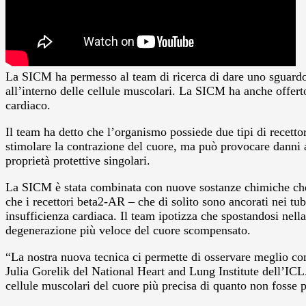
La SICM ha permesso al team di ricerca di dare uno sguardo all
all’interno delle cellule muscolari. La SICM ha anche offert
cardiaco.
Il team ha detto che l’organismo possiede due tipi di recetto
stimolare la contrazione del cuore, ma può provocare danni a
proprietà protettive singolari.
La SICM è stata combinata con nuove sostanze chimiche che d
che i recettori beta2-AR – che di solito sono ancorati nei tub
insufficienza cardiaca. Il team ipotizza che spostandosi nell
degenerazione più veloce del cuore scompensato.
“La nostra nuova tecnica ci permette di osservare meglio com
Julia Gorelik del National Heart and Lung Institute dell’ICL
cellule muscolari del cuore più precisa di quanto non fosse p