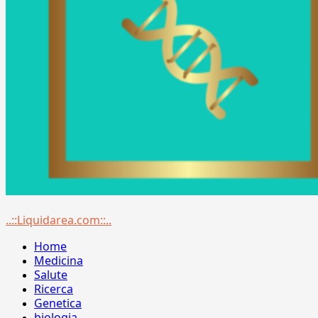
Menu
..::Liquidarea.com::..
principale
Home
Medicina
Salute
Ricerca
Genetica
biologia