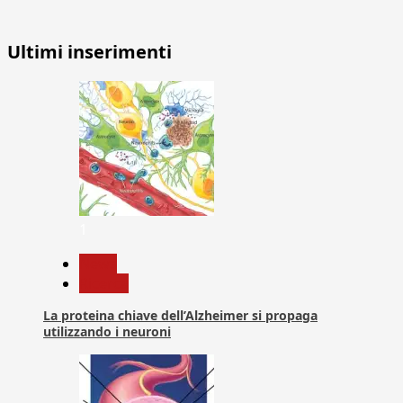
Ultimi inserimenti
1
News
Ricerca
La proteina chiave dell’Alzheimer si propaga
utilizzando i neuroni