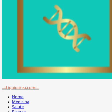
Menu
..::Liquidarea.com::..
principale
Home
Medicina
Salute
Ricerca