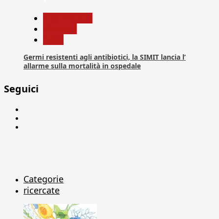
Com. Stampa
Medicina
News
Germi resistenti agli antibiotici, la SIMIT lancia l’
allarme sulla mortalità in ospedale
Seguici
Facebook
Linkedin
X
Categorie
ricercate