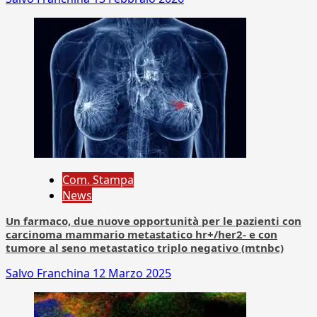
Com. Stampa
News
Un farmaco, due nuove opportunità per le pazienti con
carcinoma mammario metastatico hr+/her2- e con
tumore al seno metastatico triplo negativo (mtnbc)
Salvo Franchina
12 Marzo 2025