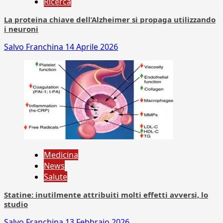
Ricerca
La proteina chiave dell’Alzheimer si propaga utilizzando
i neuroni
Salvo Franchina
14 Aprile 2026
Medicina
News
Salute
Statine: inutilmente attribuiti molti effetti avversi, lo
studio
Salvo Franchina
13 Febbraio 2026