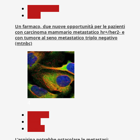
Com. Stampa
News
Un farmaco, due nuove opportunità per le pazienti
con carcinoma mammario metastatico hr+/her2- e
con tumore al seno metastatico triplo negativo
(mtnbc)
4
Medicina
News
Ricerca
L’aspirina potrebbe ostacolare le metastasi: