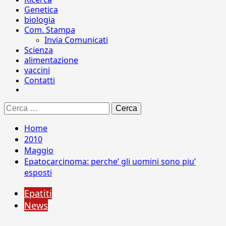
Genetica
biologia
Com. Stampa
Invia Comunicati
Scienza
alimentazione
vaccini
Contatti
Ricerca
per:
Home
2010
Maggio
Epatocarcinoma: perche’ gli uomini sono piu’
esposti
Epatiti
News