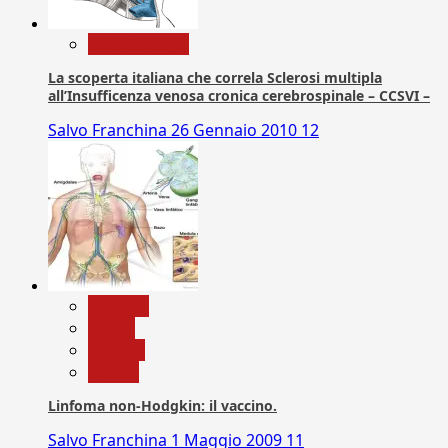
Com. Stampa
La scoperta italiana che correla Sclerosi multipla
all’Insufficenza venosa cronica cerebrospinale – CCSVI –
Salvo Franchina
26 Gennaio 2010
12
biologia
Salute
Scienza
vaccini
Linfoma non-Hodgkin: il vaccino.
Salvo Franchina
1 Maggio 2009
11