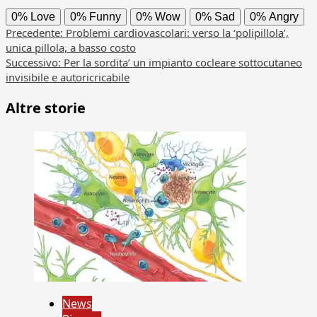
0%
Love
0%
Funny
0%
Wow
0%
Sad
0%
Angry
Navigazione
Precedente:
Problemi cardiovascolari: verso la ‘polipillola’,
unica pillola, a basso costo
articolo
Successivo:
Per la sordita’ un impianto cocleare sottocutaneo
invisibile e autoricricabile
Altre storie
News