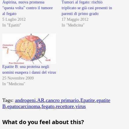
Aspirina, nuova promessa
Tumori al fegato: rischio
“questa volta” contro il tumore
triplicato se già casi presenti in
al fegato
parenti di primo grado
5 Luglio 2012
17 Maggio 2012
In "Epatiti"
In "Medicina"
Epatite B: una proteina negli
uomini esaspera i danni del virus
25 Novembre 2009
In "Medicina"
Tags:
androgeni
,
AR
,
cancro primario
,
Epatite
,
epatite
B
,
epatocarcinoma
,
fegato
,
recettore
,
virus
What do you feel about this?