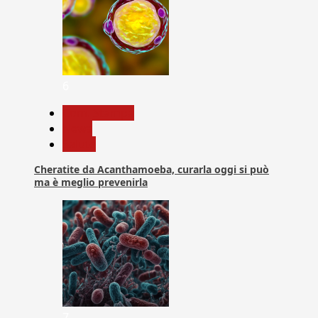
6
Com. Stampa
News
Salute
Cheratite da Acanthamoeba, curarla oggi si può
ma è meglio prevenirla
7