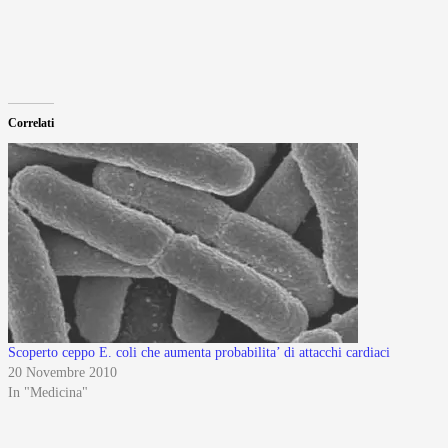
Correlati
Scoperto ceppo E. coli che aumenta probabilita’ di attacchi cardiaci
20 Novembre 2010
In "Medicina"