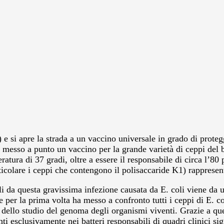
) e si apre la strada a un vaccino universale in grado di prote
ra messo a punto un vaccino per la grande varietà di ceppi del 
atura di 37 gradi, oltre a essere il responsabile di circa l’80 
particolare i ceppi che contengono il polisaccaride K1) rappres
li da questa gravissima infezione causata da E. coli viene da
per la prima volta ha messo a confronto tutti i ceppi di E. co
dello studio del genoma degli organismi viventi. Grazie a ques
nti esclusivamente nei batteri responsabili di quadri clinici sign