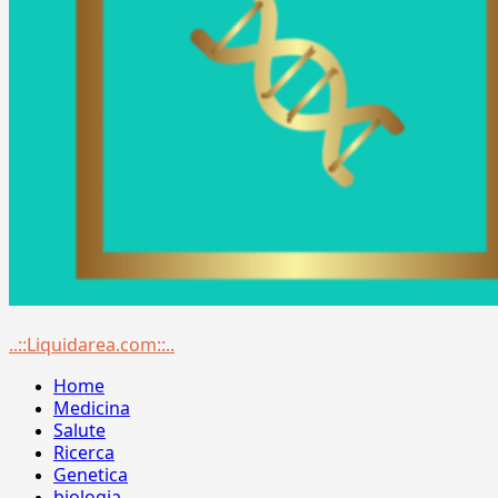
Menu
..::Liquidarea.com::..
principale
Home
Medicina
Salute
Ricerca
Genetica
biologia