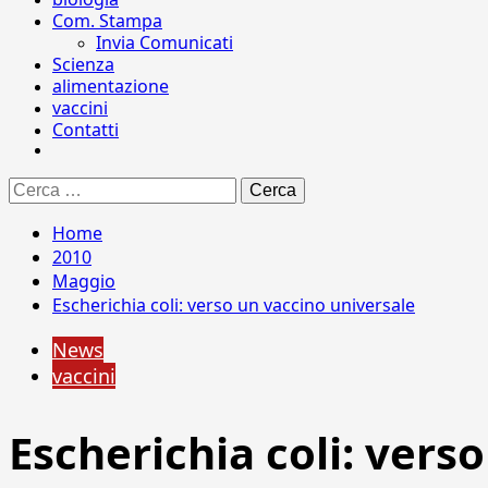
Com. Stampa
Invia Comunicati
Scienza
alimentazione
vaccini
Contatti
Ricerca
per:
Home
2010
Maggio
Escherichia coli: verso un vaccino universale
News
vaccini
Escherichia coli: vers