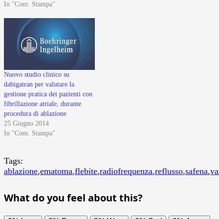
In "Com. Stampa"
Nuovo studio clinico su
dabigatran per valutare la
gestione pratica dei pazienti con
fibrillazione atriale, durante
procedura di ablazione
25 Giugno 2014
In "Com. Stampa"
Tags:
ablazione
,
ematoma
,
flebite
,
radiofrequenza
,
reflusso
,
safena
,
va
What do you feel about this?