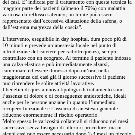
dei casi. E’ indicata per il trattamento con questa tecnica la
maggior parte dei pazienti (almeno il 70%) con malattia
varicosa da reflusso safenico; un limite può essere
rappresentato dall’eccessiva dilatazione della safena, o
dall’estrema magrezza della coscia”.
L’intervento, eseguibile in day hospital, dura poco più di
10 minuti e prevede un’anestesia locale nel punto di
introduzione del catetere per radiofrequenza, sempre
controllato con un ecografo. Al termine il paziente indossa
una calza elastica e può immediatamente alzarsi,
camminare ed essere dimesso dopo un’ora; nella
maggioranza dei casi già il giorno successivo il paziente
può riprendere le solite attività lavorative.
I benefici di questa nuova tipologia di trattamento sono
l’assenza di dolore e di conseguenze antiestetiche, ideali
anche per le persone anziane in quanto l’immediato
recupero funzionale e l’assenza di anestesia generale
riducono enormemente il rischio operatorio.
Molto spesso le varicosità collaterali si riducono nei mesi
successivi, senza bisogno di ulteriori procedure, ma in
alcuni casi può essere necessario dopo 2-3 mesi un piccolo