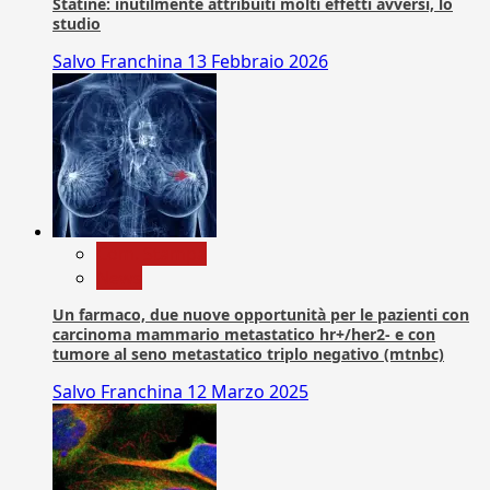
Statine: inutilmente attribuiti molti effetti avversi, lo
studio
Salvo Franchina
13 Febbraio 2026
Com. Stampa
News
Un farmaco, due nuove opportunità per le pazienti con
carcinoma mammario metastatico hr+/her2- e con
tumore al seno metastatico triplo negativo (mtnbc)
Salvo Franchina
12 Marzo 2025