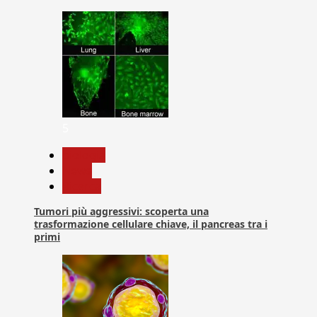
5
biologia
News
Ricerca
Tumori più aggressivi: scoperta una
trasformazione cellulare chiave, il pancreas tra i
primi