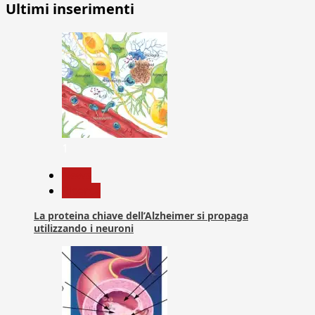
Ultimi inserimenti
1
News
Ricerca
La proteina chiave dell’Alzheimer si propaga
utilizzando i neuroni