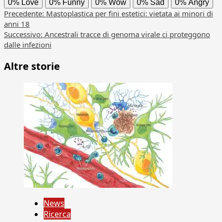
0%
Love
0%
Funny
0%
Wow
0%
Sad
0%
Angry
Navigazione
Precedente:
Mastoplastica per fini estetici: vietata ai minori di
anni 18
articolo
Successivo:
Ancestrali tracce di genoma virale ci proteggono
dalle infezioni
Altre storie
News
Ricerca