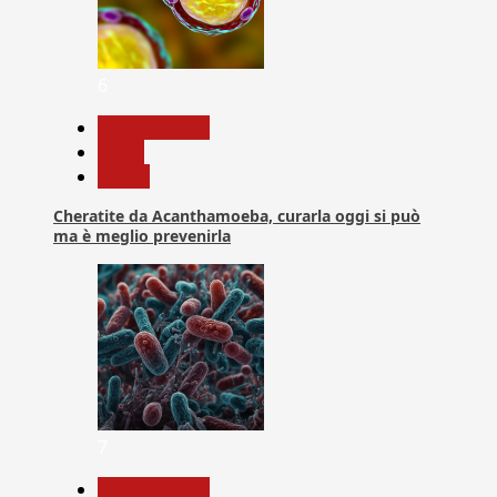
6
Com. Stampa
News
Salute
Cheratite da Acanthamoeba, curarla oggi si può
ma è meglio prevenirla
7
Com. Stampa