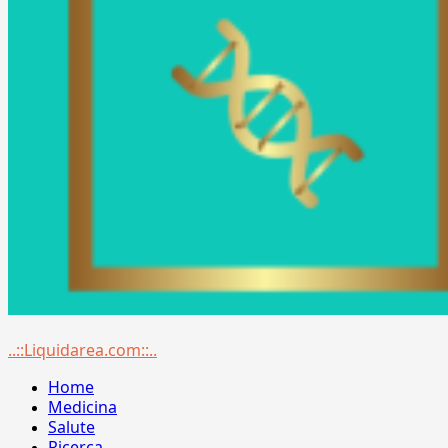
Menu
..::Liquidarea.com::..
principale
Home
Medicina
Salute
Ricerca