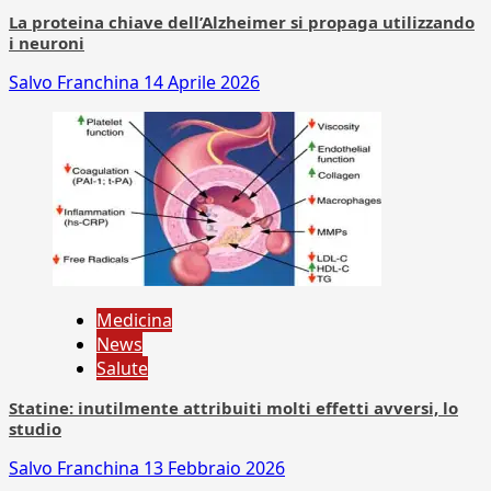
La proteina chiave dell’Alzheimer si propaga utilizzando
i neuroni
Salvo Franchina
14 Aprile 2026
Medicina
News
Salute
Statine: inutilmente attribuiti molti effetti avversi, lo
studio
Salvo Franchina
13 Febbraio 2026