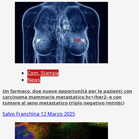
Com. Stampa
News
Un farmaco, due nuove opportunità per le pazienti con
carcinoma mammario metastatico hr+/her2- e con
tumore al seno metastatico triplo negativo (mtnbc)
Salvo Franchina
12 Marzo 2025