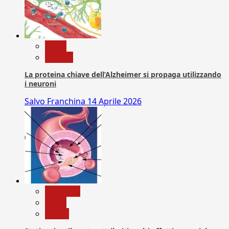
News
Ricerca
La proteina chiave dell’Alzheimer si propaga utilizzando
i neuroni
Salvo Franchina
14 Aprile 2026
Medicina
News
Salute