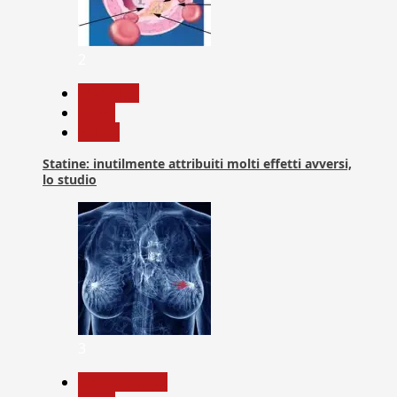
2
Medicina
News
Salute
Statine: inutilmente attribuiti molti effetti avversi,
lo studio
3
Com. Stampa