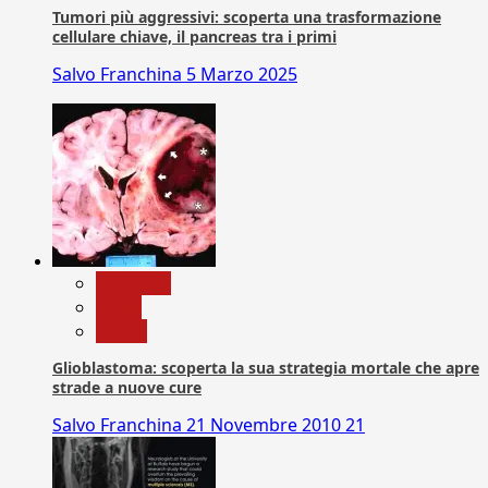
Tumori più aggressivi: scoperta una trasformazione
cellulare chiave, il pancreas tra i primi
Salvo Franchina
5 Marzo 2025
Medicina
News
Salute
Glioblastoma: scoperta la sua strategia mortale che apre
strade a nuove cure
Salvo Franchina
21 Novembre 2010
21