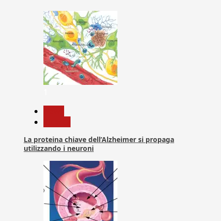
1
News
Ricerca
La proteina chiave dell’Alzheimer si propaga
utilizzando i neuroni