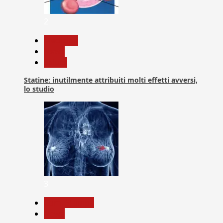
2
Medicina
News
Salute
Statine: inutilmente attribuiti molti effetti avversi,
lo studio
3
Com. Stampa
News