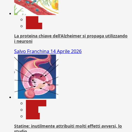
News
Ricerca
La proteina chiave dell’Alzheimer si propaga utilizzando
i neuroni
Salvo Franchina
14 Aprile 2026
Medicina
News
Salute
Statine: inutilmente attribuiti molti effetti avversi, lo
studio