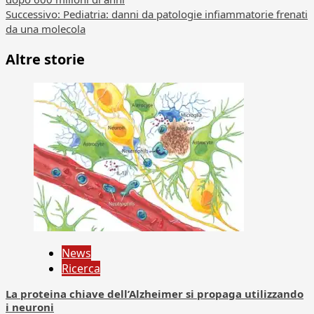
articolo
Successivo:
Pediatria: danni da patologie infiammatorie frenati
da una molecola
Altre storie
News
Ricerca
La proteina chiave dell’Alzheimer si propaga utilizzando
i neuroni