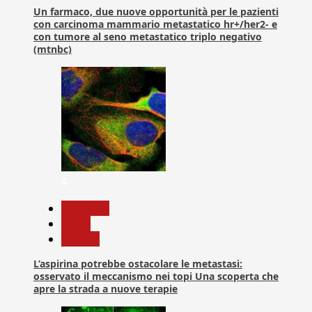
Un farmaco, due nuove opportunità per le pazienti
con carcinoma mammario metastatico hr+/her2- e
con tumore al seno metastatico triplo negativo
(mtnbc)
4
Medicina
News
Ricerca
L’aspirina potrebbe ostacolare le metastasi:
osservato il meccanismo nei topi Una scoperta che
apre la strada a nuove terapie