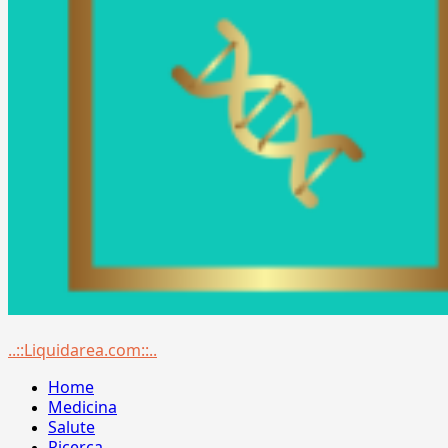
Menu
..::Liquidarea.com::..
principale
Home
Medicina
Salute
Ricerca