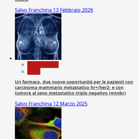
Salvo Franchina
13 Febbraio 2026
Com. Stampa
News
Un farmaco, due nuove opportunità per le pazienti con
carcinoma mammario metastatico hr+/her2- e con
tumore al seno metastatico triplo negativo (mtnbc)
Salvo Franchina
12 Marzo 2025