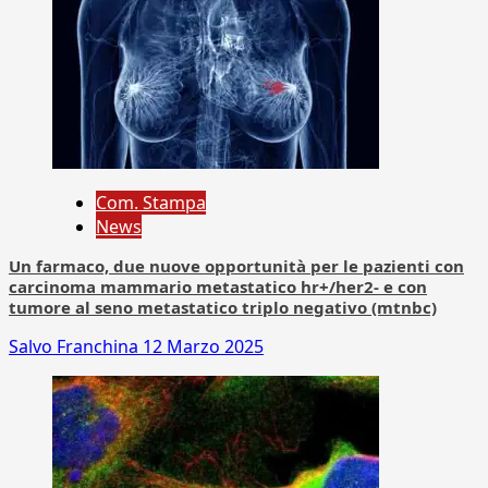
Com. Stampa
News
Un farmaco, due nuove opportunità per le pazienti con
carcinoma mammario metastatico hr+/her2- e con
tumore al seno metastatico triplo negativo (mtnbc)
Salvo Franchina
12 Marzo 2025