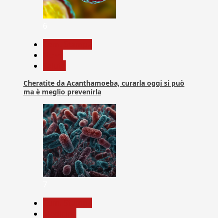
6
Com. Stampa
News
Salute
Cheratite da Acanthamoeba, curarla oggi si può
ma è meglio prevenirla
7
Com. Stampa
Medicina