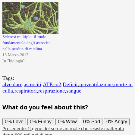
Sclerosi multipla: il ruolo
fondamentale degli astrociti
nella perdita di mielina
13 Marzo 2012
In "biologia"
Tags:
alveolare
,
astrociti
,
ATP
,
co2
,
Deficit
,
ipoventilazione
,
morte in
culla
,
respiratori
,
respirazione
,
sangue
What do you feel about this?
0%
Love
0%
Funny
0%
Wow
0%
Sad
0%
Angry
Navigazione
Precedente:
Il gene del seme animale che resiste inalterato
dopo 600 milioni di anni