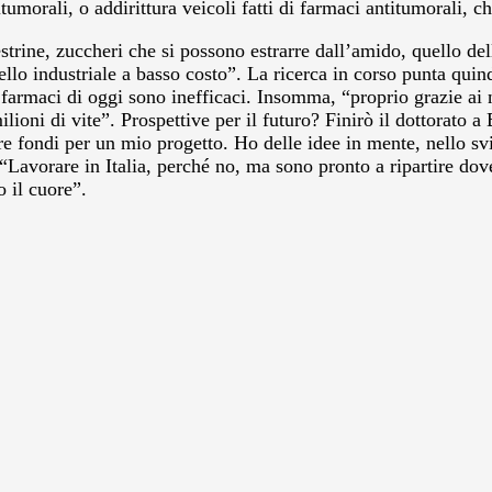
tumorali, o addirittura veicoli fatti di farmaci antitumorali, c
estrine, zuccheri che si possono estrarre dall’amido, quello de
lo industriale a basso costo”. La ricerca in corso punta quind
i farmaci di oggi sono inefficaci. Insomma, “proprio grazie ai
ilioni di vite”. Prospettive per il futuro? Finirò il dottorat
e fondi per un mio progetto. Ho delle idee in mente, nello sv
 “Lavorare in Italia, perché no, ma sono pronto a ripartire do
 il cuore”.