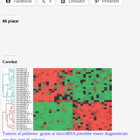
Facebook
X
LinkedIn
Pinterest
Mi piace:
Correlati
Tumore al polmone: grazie al microRNA potrebbe essere diagnosticato
con due anni di anticipo