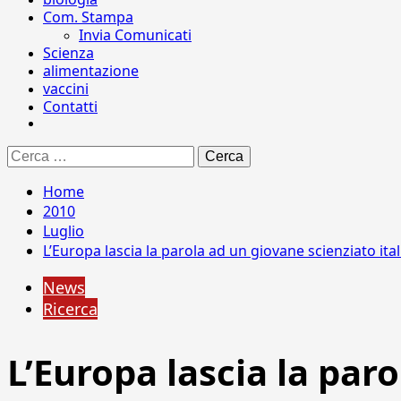
Com. Stampa
Invia Comunicati
Scienza
alimentazione
vaccini
Contatti
Ricerca
per:
Home
2010
Luglio
L’Europa lascia la parola ad un giovane scienziato it
News
Ricerca
L’Europa lascia la par