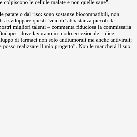
he colpiscono le cellule malate e non quelle sane”.
lle patate o dal riso: sono sostanze biocompatibili, non
i a sviluppare questi ‘veicoli’ abbastanza piccoli da
 nostri migliori talenti – commenta fiduciosa la commissaria
o a Budapest dove lavorano in modo eccezionale – dice
iluppo di farmaci non solo antitumorali ma anche antivirali;
ve posso realizzare il mio progetto”. Non le mancherà il suo