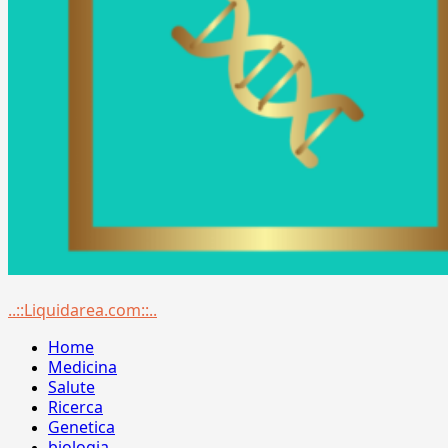
Menu
..::Liquidarea.com::..
principale
Home
Medicina
Salute
Ricerca
Genetica
biologia