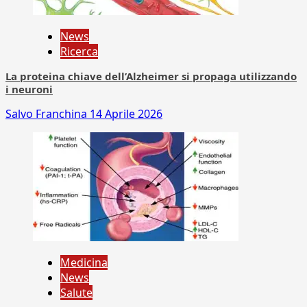
News
Ricerca
La proteina chiave dell’Alzheimer si propaga utilizzando
i neuroni
Salvo Franchina
14 Aprile 2026
Medicina
News
Salute