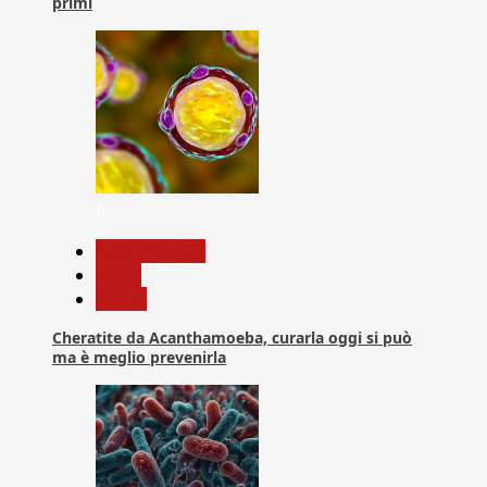
primi
6
Com. Stampa
News
Salute
Cheratite da Acanthamoeba, curarla oggi si può
ma è meglio prevenirla