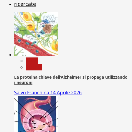
ricercate
News
Ricerca
La proteina chiave dell’Alzheimer si propaga utilizzando
i neuroni
Salvo Franchina
14 Aprile 2026