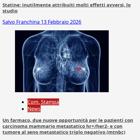
Statine: inutilmente attribuiti molti effetti avversi, lo
studio
Salvo Franchina
13 Febbraio 2026
Com. Stampa
News
Un farmaco, due nuove opportunità per le pazienti con
carcinoma mammario metastatico hr+/her2- e con
tumore al seno metastatico triplo negativo (mtnbc)