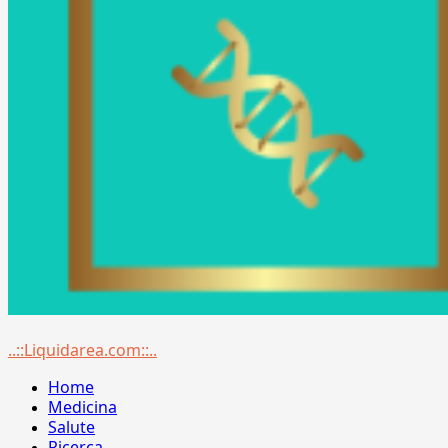
Menu
..::Liquidarea.com::..
principale
Home
Medicina
Salute
Ricerca