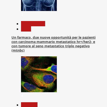
3
Com. Stampa
News
Un farmaco, due nuove opportunità per le pazienti
con carcinoma mammario metastatico hr+/her2- e
con tumore al seno metastatico triplo negativo
(mtnbc)
4
Medicina