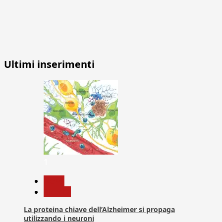
Ultimi inserimenti
1
News
Ricerca
La proteina chiave dell’Alzheimer si propaga
utilizzando i neuroni