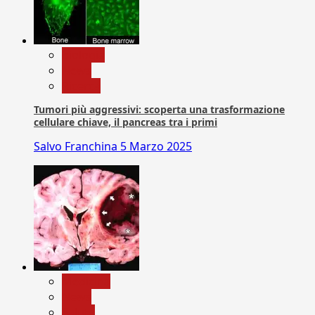
biologia
News
Ricerca
Tumori più aggressivi: scoperta una trasformazione
cellulare chiave, il pancreas tra i primi
Salvo Franchina
5 Marzo 2025
Medicina
News
Salute