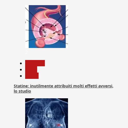
2
Medicina
News
Salute
Statine: inutilmente attribuiti molti effetti avversi,
lo studio