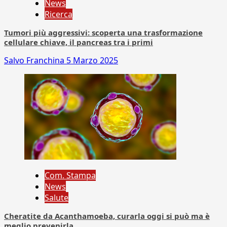
News
Ricerca
Tumori più aggressivi: scoperta una trasformazione
cellulare chiave, il pancreas tra i primi
Salvo Franchina
5 Marzo 2025
Com. Stampa
News
Salute
Cheratite da Acanthamoeba, curarla oggi si può ma è
meglio prevenirla