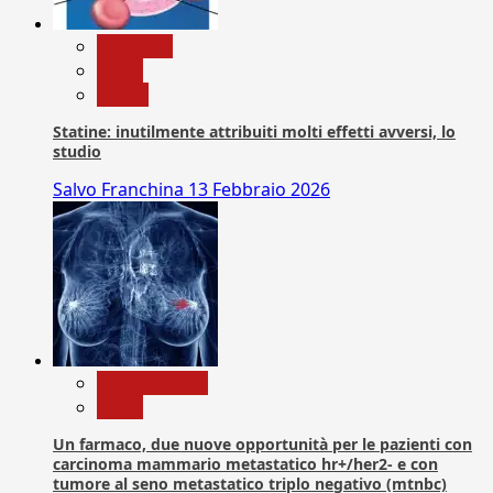
Medicina
News
Salute
Statine: inutilmente attribuiti molti effetti avversi, lo
studio
Salvo Franchina
13 Febbraio 2026
Com. Stampa
News
Un farmaco, due nuove opportunità per le pazienti con
carcinoma mammario metastatico hr+/her2- e con
tumore al seno metastatico triplo negativo (mtnbc)