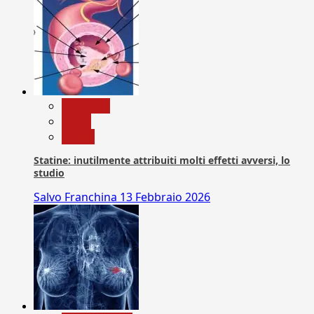
Medicina
News
Salute
Statine: inutilmente attribuiti molti effetti avversi, lo
studio
Salvo Franchina
13 Febbraio 2026