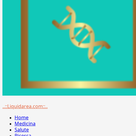
Menu
..::Liquidarea.com::..
principale
Home
Medicina
Salute
Ricerca