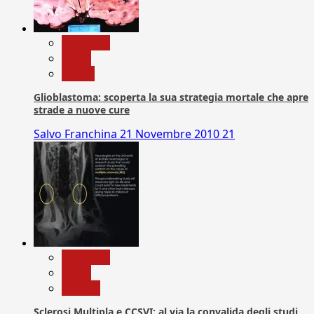
Medicina
News
Salute
Glioblastoma: scoperta la sua strategia mortale che apre
strade a nuove cure
Salvo Franchina
21 Novembre 2010
21
Medicina
News
Ricerca
Sclerosi Multipla e CCSVI: al via la convalida degli studi