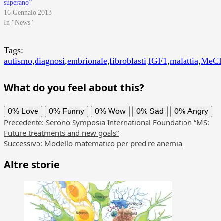
superano”
16 Gennaio 2013
In "News"
Tags:
autismo
,
diagnosi
,
embrionale
,
fibroblasti
,
IGF1
,
malattia
,
MeC
What do you feel about this?
0%
Love
0%
Funny
0%
Wow
0%
Sad
0%
Angry
Navigazione
Precedente:
Serono Symposia International Foundation “MS:
Future treatments and new goals”
articolo
Successivo:
Modello matematico per predire anemia
Altre storie