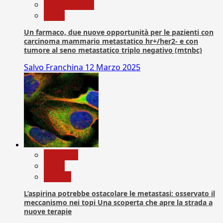
Com. Stampa
News
Un farmaco, due nuove opportunità per le pazienti con
carcinoma mammario metastatico hr+/her2- e con
tumore al seno metastatico triplo negativo (mtnbc)
Salvo Franchina
12 Marzo 2025
Medicina
News
Ricerca
L’aspirina potrebbe ostacolare le metastasi: osservato il
meccanismo nei topi Una scoperta che apre la strada a
nuove terapie