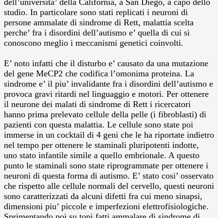
dell’universita’ della California, a San Diego, a capo dello
studio. In particolare sono stati replicati i neuroni di
persone ammalate di sindrome di Rett, malattia scelta
perche’ fra i disordini dell’autismo e’ quella di cui si
conoscono meglio i meccanismi genetici coinvolti.
E’ noto infatti che il disturbo e’ causato da una mutazione
del gene MeCP2 che codifica l’omonima proteina. La
sindrome e’ il piu’ invalidante fra i disordini dell’autismo e
provoca gravi ritardi nel linguaggio e motori. Per ottenere
il neurone dei malati di sindrome di Rett i ricercatori
hanno prima prelevato cellule della pelle (i fibroblasti) di
pazienti con questa malattia. Le cellule sono state poi
immerse in un cocktail di 4 geni che le ha riportate indietro
nel tempo per ottenere le staminali pluripotenti indotte,
uno stato infantile simile a quello embrionale. A questo
punto le staminali sono state riprogrammate per ottenere i
neuroni di questa forma di autismo. E’ stato cosi’ osservato
che rispetto alle cellule normali del cervello, questi neuroni
sono caratterizzati da alcuni difetti fra cui meno sinapsi,
dimensioni piu’ piccole e imperfezioni elettrofisiologiche.
Sprimentando poi su topi fatti ammalare di sindrome di