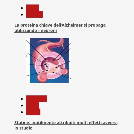
News
Ricerca
La proteina chiave dell’Alzheimer si propaga
utilizzando i neuroni
2
Medicina
News
Salute
Statine: inutilmente attribuiti molti effetti avversi,
lo studio