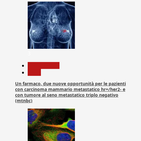
3
Com. Stampa
News
Un farmaco, due nuove opportunità per le pazienti
con carcinoma mammario metastatico hr+/her2- e
con tumore al seno metastatico triplo negativo
(mtnbc)