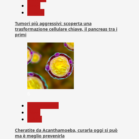
News
Ricerca
Tumori più aggressivi: scoperta una
trasformazione cellulare chiave, il pancreas tra i
primi
6
Com. Stampa
News
Salute
Cheratite da Acanthamoeba, curarla oggi si può
ma è meglio prevenirla