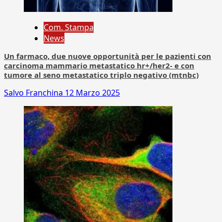
Com. Stampa
News
Un farmaco, due nuove opportunità per le pazienti con
carcinoma mammario metastatico hr+/her2- e con
tumore al seno metastatico triplo negativo (mtnbc)
Salvo Franchina
12 Marzo 2025