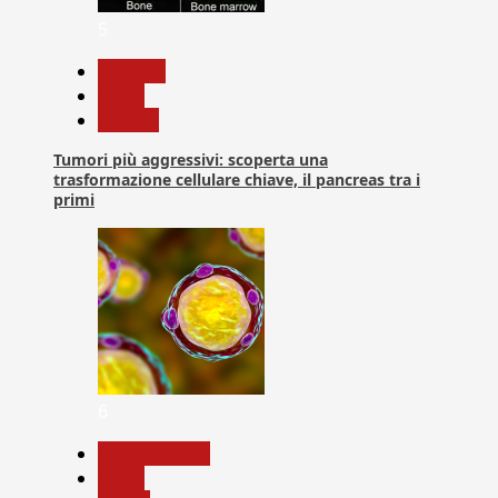
5
biologia
News
Ricerca
Tumori più aggressivi: scoperta una
trasformazione cellulare chiave, il pancreas tra i
primi
6
Com. Stampa
News