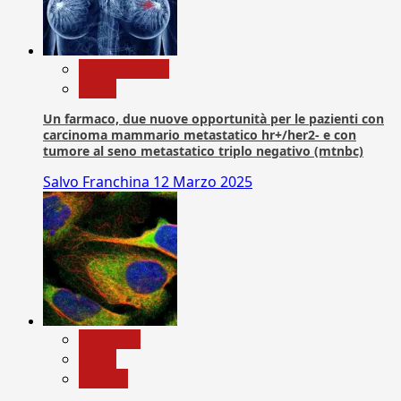
Com. Stampa
News
Un farmaco, due nuove opportunità per le pazienti con
carcinoma mammario metastatico hr+/her2- e con
tumore al seno metastatico triplo negativo (mtnbc)
Salvo Franchina
12 Marzo 2025
Medicina
News
Ricerca