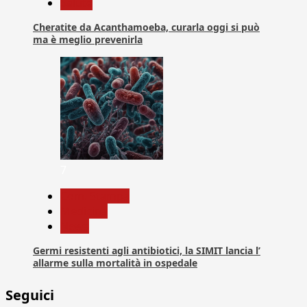
Salute
Cheratite da Acanthamoeba, curarla oggi si può
ma è meglio prevenirla
7
Com. Stampa
Medicina
News
Germi resistenti agli antibiotici, la SIMIT lancia l’
allarme sulla mortalità in ospedale
Seguici