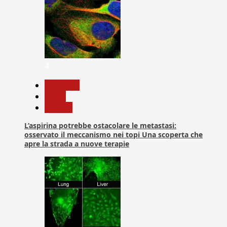
4
Medicina
News
Ricerca
L’aspirina potrebbe ostacolare le metastasi:
osservato il meccanismo nei topi Una scoperta che
apre la strada a nuove terapie