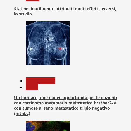
Statine: inutilmente attribuiti molti effetti avversi,
lo studio
3
Com. Stampa
News
Un farmaco, due nuove opportunità per le pazienti
con carcinoma mammario metastatico hr+/her2- e
con tumore al seno metastatico triplo negativo
(mtnbc)