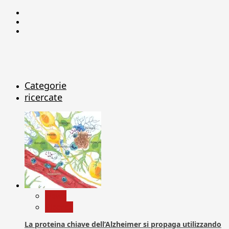
Facebook
Linkedin
X
Categorie
ricercate
News
Ricerca
La proteina chiave dell’Alzheimer si propaga utilizzando