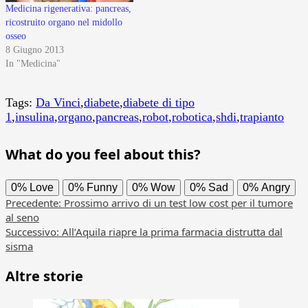
Medicina rigenerativa: pancreas,
ricostruito organo nel midollo
osseo
8 Giugno 2013
In "Medicina"
Tags:
Da Vinci
,
diabete
,
diabete di tipo
1
,
insulina
,
organo
,
pancreas
,
robot
,
robotica
,
shdi
,
trapianto
What do you feel about this?
0%
Love
0%
Funny
0%
Wow
0%
Sad
0%
Angry
Navigazione
Precedente:
Prossimo arrivo di un test low cost per il tumore
al seno
articolo
Successivo:
All’Aquila riapre la prima farmacia distrutta dal
sisma
Altre storie