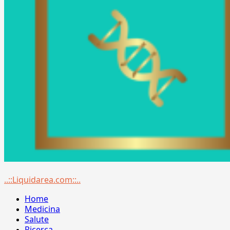
Menu
..::Liquidarea.com::..
principale
Home
Medicina
Salute
Ricerca