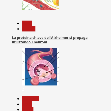
1
News
Ricerca
La proteina chiave dell’Alzheimer si propaga
utilizzando i neuroni
2
Medicina
News
Salute