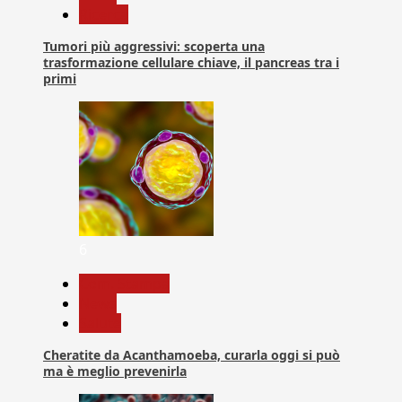
Ricerca
Tumori più aggressivi: scoperta una
trasformazione cellulare chiave, il pancreas tra i
primi
6
Com. Stampa
News
Salute
Cheratite da Acanthamoeba, curarla oggi si può
ma è meglio prevenirla