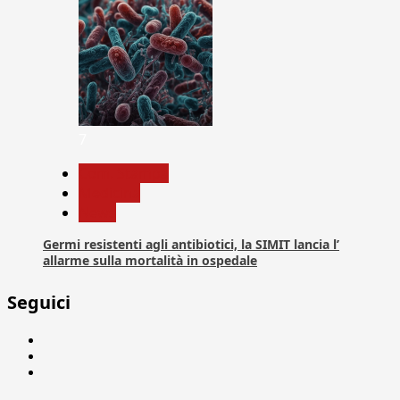
7
Com. Stampa
Medicina
News
Germi resistenti agli antibiotici, la SIMIT lancia l’
allarme sulla mortalità in ospedale
Seguici
Facebook
Linkedin
X