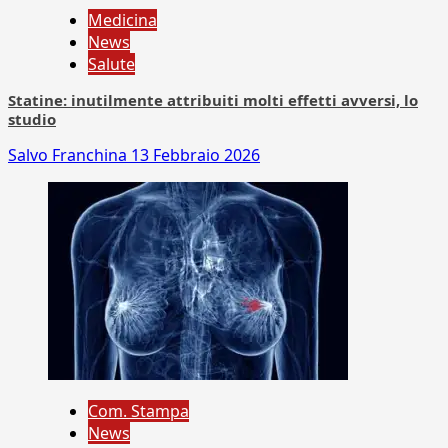
Medicina
News
Salute
Statine: inutilmente attribuiti molti effetti avversi, lo
studio
Salvo Franchina
13 Febbraio 2026
Com. Stampa
News