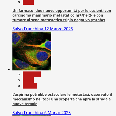
News
Un farmaco, due nuove opportunità per le pazienti con
carcinoma mammario metastatico hr+/her2- e con
tumore al seno metastatico triplo negativo (mtnbc)
Salvo Franchina
12 Marzo 2025
Medicina
News
Ricerca
L’aspirina potrebbe ostacolare le metastasi: osservato il
meccanismo nei topi Una scoperta che apre la strada a
nuove terapie
Salvo Franchina
6 Marzo 2025