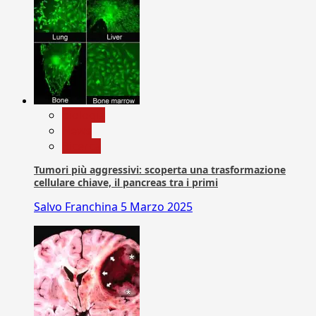
biologia
News
Ricerca
Tumori più aggressivi: scoperta una trasformazione
cellulare chiave, il pancreas tra i primi
Salvo Franchina
5 Marzo 2025