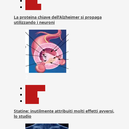
News
Ricerca
La proteina chiave dell’Alzheimer si propaga
utilizzando i neuroni
2
Medicina
News
Salute
Statine: inutilmente attribuiti molti effetti avversi,
lo studio