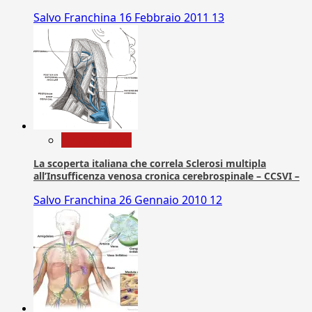
Salvo Franchina
16 Febbraio 2011
13
Com. Stampa
La scoperta italiana che correla Sclerosi multipla
all’Insufficenza venosa cronica cerebrospinale – CCSVI –
Salvo Franchina
26 Gennaio 2010
12