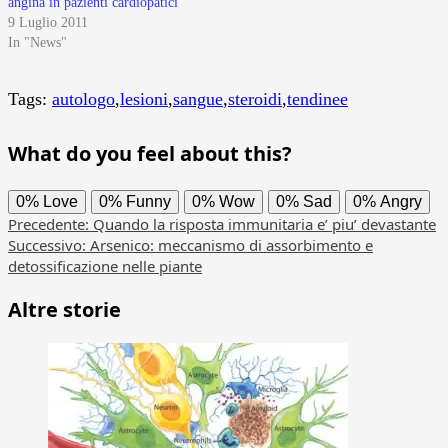
angina in pazienti cardiopatici
9 Luglio 2011
In "News"
Tags:
autologo
,
lesioni
,
sangue
,
steroidi
,
tendinee
What do you feel about this?
0%
Love
0%
Funny
0%
Wow
0%
Sad
0%
Angry
Navigazione
Precedente:
Quando la risposta immunitaria e’ piu’ devastante
Successivo:
Arsenico: meccanismo di assorbimento e
articolo
detossificazione nelle piante
Altre storie