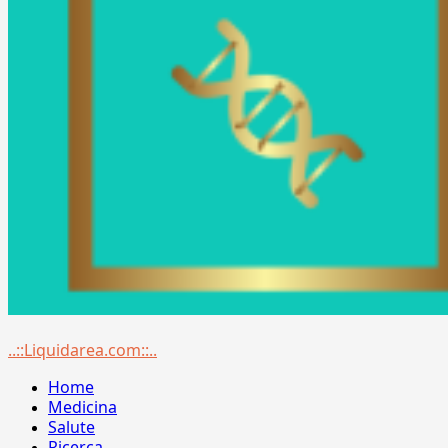
Menu
..::Liquidarea.com::..
principale
Home
Medicina
Salute
Ricerca