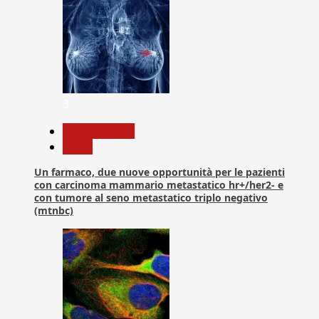
3
Com. Stampa
News
Un farmaco, due nuove opportunità per le pazienti
con carcinoma mammario metastatico hr+/her2- e
con tumore al seno metastatico triplo negativo
(mtnbc)