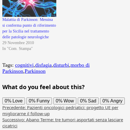
Malattia di Parkinson: Messina
si conferma punto di riferimento
per la Sicilia nel trattamento
delle patologie neurologiche
29 Novembre 2010
In "Com. Stampa"
Tags:
cognitivi
,
disfagia
,
disturbi
,
morbo di
Parkinson
,
Parkinson
What do you feel about this?
0%
Love
0%
Funny
0%
Wow
0%
Sad
0%
Angry
Navigazione
Precedente:
Pazienti oncologici pedriatici: progetto UE per
migliorarne il follow-up
articolo
Successivo:
Abano Terme: tre tumori asportati senza lasciare
cicatrici