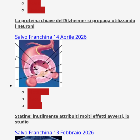
News
Ricerca
La proteina chiave dell’Alzheimer si propaga utilizzando
i neuroni
Salvo Franchina
14 Aprile 2026
Medicina
News
Salute
Statine: inutilmente attribuiti molti effetti avversi, lo
studio
Salvo Franchina
13 Febbraio 2026