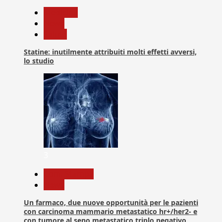
Medicina
News
Salute
Statine: inutilmente attribuiti molti effetti avversi,
lo studio
3
Com. Stampa
News
Un farmaco, due nuove opportunità per le pazienti
con carcinoma mammario metastatico hr+/her2- e
con tumore al seno metastatico triplo negativo