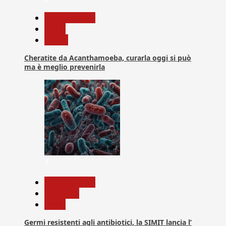
Com. Stampa
News
Salute
Cheratite da Acanthamoeba, curarla oggi si può
ma è meglio prevenirla
7
Com. Stampa
Medicina
News
Germi resistenti agli antibiotici, la SIMIT lancia l’