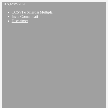
Vai
10 Agosto 2026
al
CCSVI e Sclerosi Multipla
contenuto
Invia Comunicati
Disclaimer