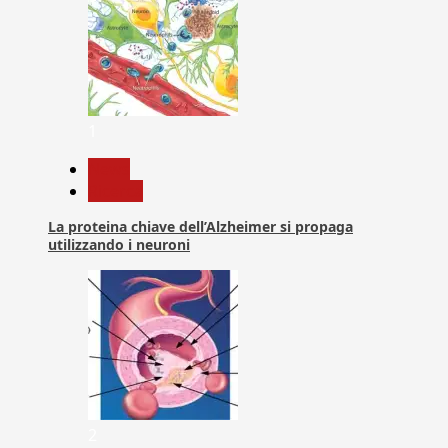
1
News
Ricerca
La proteina chiave dell’Alzheimer si propaga
utilizzando i neuroni
2