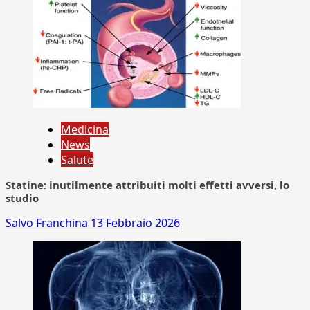
Medicina
News
Salute
Statine: inutilmente attribuiti molti effetti avversi, lo
studio
Salvo Franchina
13 Febbraio 2026