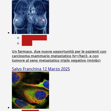
Com. Stampa
News
Un farmaco, due nuove opportunità per le pazienti con
carcinoma mammario metastatico hr+/her2- e con
tumore al seno metastatico triplo negativo (mtnbc)
Salvo Franchina
12 Marzo 2025