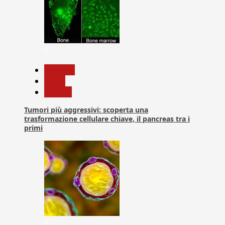
5
biologia
News
Ricerca
Tumori più aggressivi: scoperta una
trasformazione cellulare chiave, il pancreas tra i
primi
6