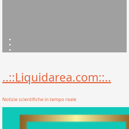
Facebook
Linkedin
X
..::Liquidarea.com::..
Notizie scientifiche in tempo reale