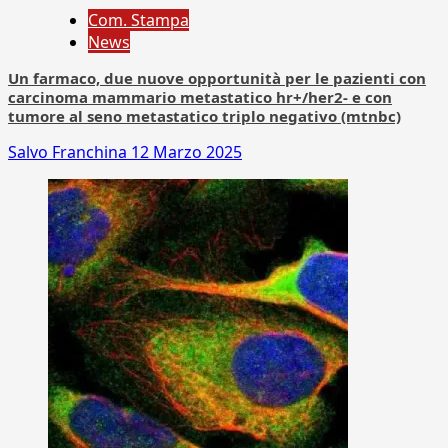
Com. Stampa
News
Un farmaco, due nuove opportunità per le pazienti con
carcinoma mammario metastatico hr+/her2- e con
tumore al seno metastatico triplo negativo (mtnbc)
Salvo Franchina
12 Marzo 2025