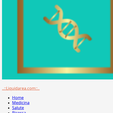
Menu
..::Liquidarea.com::..
principale
Home
Medicina
Salute
Ricerca