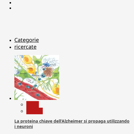
Linkedin
X
Categorie
ricercate
News
Ricerca
La proteina chiave dell’Alzheimer si propaga utilizzando
i neuroni