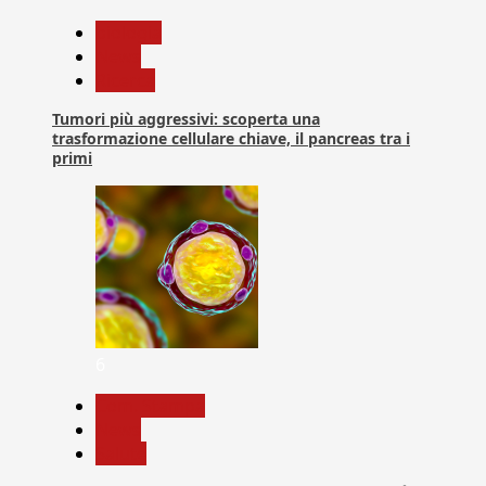
biologia
News
Ricerca
Tumori più aggressivi: scoperta una
trasformazione cellulare chiave, il pancreas tra i
primi
6
Com. Stampa
News
Salute