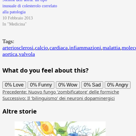
inusuale di colesterolo correlato
alla patologia
10 Febbraio 2013
In "Medicina"
Tags:
arteriosclerosi
,
calcio
,
cardiaca
,
infiammazioni
,
malattia
,
molec
aortica
,
valvola
What do you feel about this?
0%
Love
0%
Funny
0%
Wow
0%
Sad
0%
Angry
Navigazione
Precedente:
Nuovo fungo ‘zombificatore’ delle formiche
Successivo:
Il ‘bilinguismo’ dei neuroni dopaminergici
articolo
Altre storie