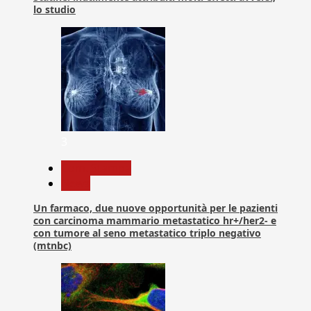
lo studio
3
Com. Stampa
News
Un farmaco, due nuove opportunità per le pazienti
con carcinoma mammario metastatico hr+/her2- e
con tumore al seno metastatico triplo negativo
(mtnbc)