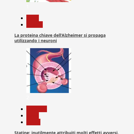
1
News
Ricerca
La proteina chiave dell’Alzheimer si propaga
utilizzando i neuroni
2
Medicina
News
Salute
Statine: inutilmente attribuiti molti effetti avversi,