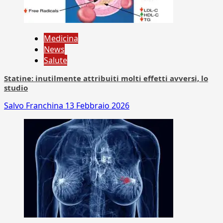
Medicina
News
Salute
Statine: inutilmente attribuiti molti effetti avversi, lo
studio
Salvo Franchina
13 Febbraio 2026