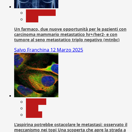
Com. Stampa
News
Un farmaco, due nuove opportunità per le pazienti con
carcinoma mammario metastatico hr+/her2- e con
tumore al seno metastatico triplo negativo (mtnbc)
Salvo Franchina
12 Marzo 2025
Medicina
News
Ricerca
L’aspirina potrebbe ostacolare le metastasi: osservato il
meccanismo nei topi Una scoperta che apre la strada a