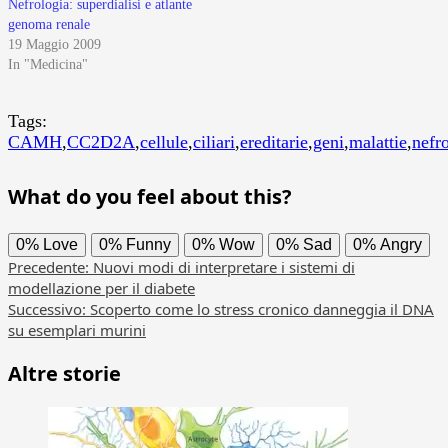
Nefrologia: superdialisi e atlante
genoma renale
19 Maggio 2009
In "Medicina"
Tags:
CAMH
,
CC2D2A
,
cellule
,
ciliari
,
ereditarie
,
geni
,
malattie
,
nefro
What do you feel about this?
0%
Love
0%
Funny
0%
Wow
0%
Sad
0%
Angry
Navigazione
Precedente:
Nuovi modi di interpretare i sistemi di
modellazione per il diabete
articolo
Successivo:
Scoperto come lo stress cronico danneggia il DNA
su esemplari murini
Altre storie