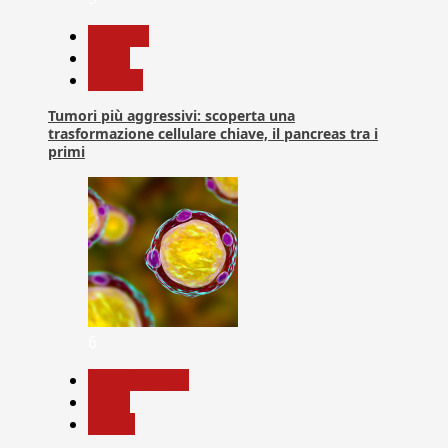
biologia
News
Ricerca
Tumori più aggressivi: scoperta una
trasformazione cellulare chiave, il pancreas tra i
primi
6
Com. Stampa
News
Salute