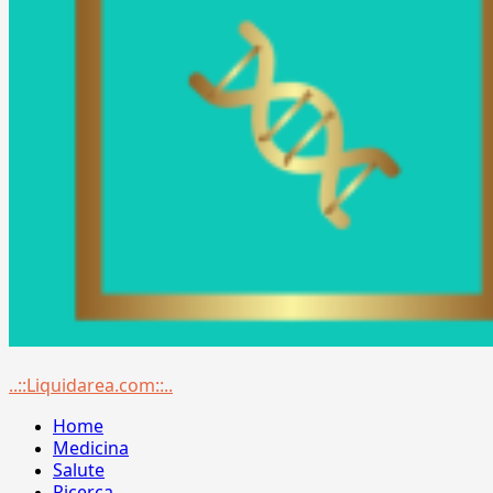
Menu
..::Liquidarea.com::..
principale
Home
Medicina
Salute
Ricerca