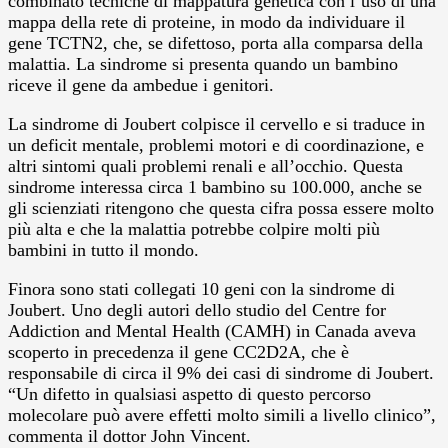
combinato tecniche di mappatura genetica con l’uso di una
mappa della rete di proteine, in modo da individuare il
gene TCTN2, che, se difettoso, porta alla comparsa della
malattia. La sindrome si presenta quando un bambino
riceve il gene da ambedue i genitori.
La sindrome di Joubert colpisce il cervello e si traduce in
un deficit mentale, problemi motori e di coordinazione, e
altri sintomi quali problemi renali e all’occhio. Questa
sindrome interessa circa 1 bambino su 100.000, anche se
gli scienziati ritengono che questa cifra possa essere molto
più alta e che la malattia potrebbe colpire molti più
bambini in tutto il mondo.
Finora sono stati collegati 10 geni con la sindrome di
Joubert. Uno degli autori dello studio del Centre for
Addiction and Mental Health (CAMH) in Canada aveva
scoperto in precedenza il gene CC2D2A, che è
responsabile di circa il 9% dei casi di sindrome di Joubert.
“Un difetto in qualsiasi aspetto di questo percorso
molecolare può avere effetti molto simili a livello clinico”,
commenta il dottor John Vincent.