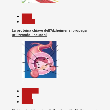
1
News
Ricerca
La proteina chiave dell’Alzheimer si propaga
utilizzando i neuroni
2
Medicina
News
Salute