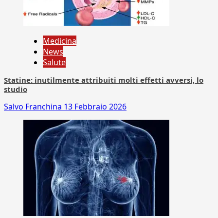
Medicina
News
Salute
Statine: inutilmente attribuiti molti effetti avversi, lo
studio
Salvo Franchina
13 Febbraio 2026