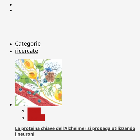
Linkedin
X
Categorie
ricercate
News
Ricerca
La proteina chiave dell’Alzheimer si propaga utilizzando
i neuroni