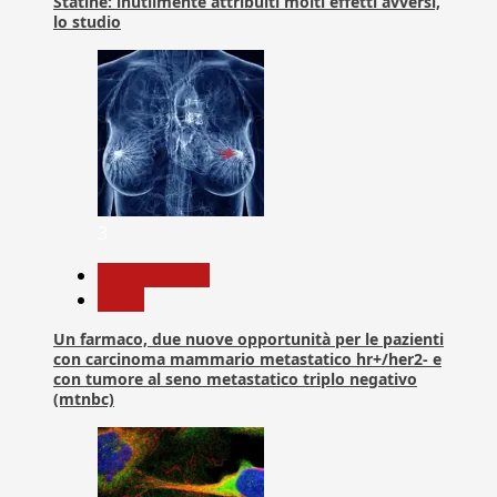
Statine: inutilmente attribuiti molti effetti avversi,
lo studio
3
Com. Stampa
News
Un farmaco, due nuove opportunità per le pazienti
con carcinoma mammario metastatico hr+/her2- e
con tumore al seno metastatico triplo negativo
(mtnbc)