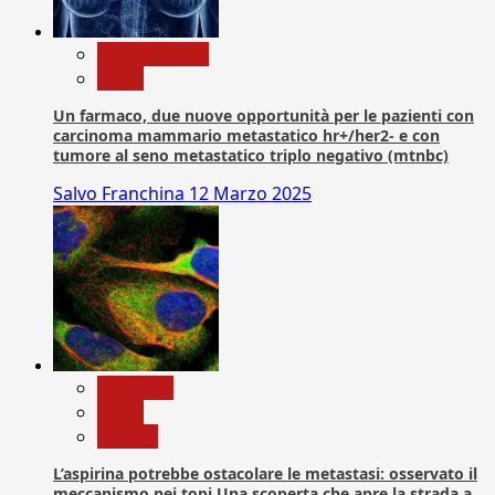
Com. Stampa
News
Un farmaco, due nuove opportunità per le pazienti con
carcinoma mammario metastatico hr+/her2- e con
tumore al seno metastatico triplo negativo (mtnbc)
Salvo Franchina
12 Marzo 2025
Medicina
News
Ricerca
L’aspirina potrebbe ostacolare le metastasi: osservato il
meccanismo nei topi Una scoperta che apre la strada a