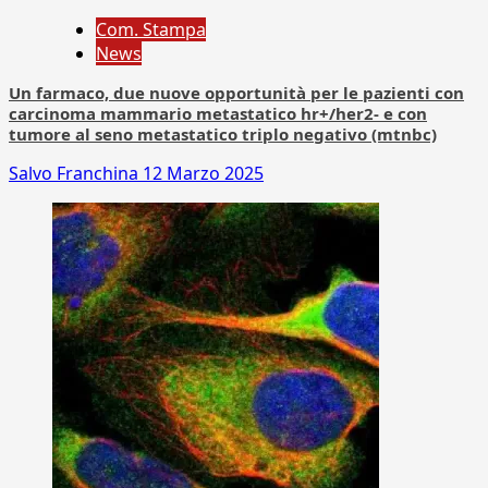
Com. Stampa
News
Un farmaco, due nuove opportunità per le pazienti con
carcinoma mammario metastatico hr+/her2- e con
tumore al seno metastatico triplo negativo (mtnbc)
Salvo Franchina
12 Marzo 2025