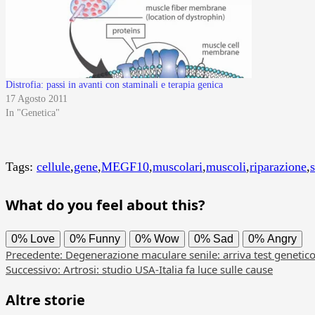
Distrofia: passi in avanti con staminali e terapia genica
17 Agosto 2011
In "Genetica"
Tags:
cellule
,
gene
,
MEGF10
,
muscolari
,
muscoli
,
riparazione
,
What do you feel about this?
0%
Love
0%
Funny
0%
Wow
0%
Sad
0%
Angry
Navigazione
Precedente:
Degenerazione maculare senile: arriva test genetic
Successivo:
Artrosi: studio USA-Italia fa luce sulle cause
articolo
Altre storie