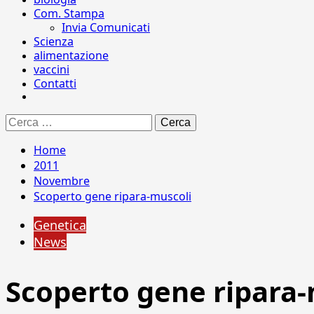
Com. Stampa
Invia Comunicati
Scienza
alimentazione
vaccini
Contatti
Ricerca
per:
Home
2011
Novembre
Scoperto gene ripara-muscoli
Genetica
News
Scoperto gene ripara-