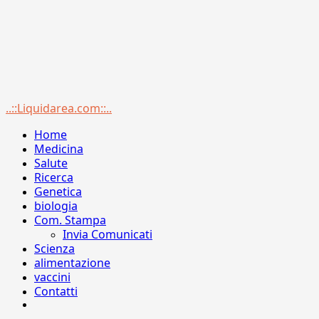
Menu
..::Liquidarea.com::..
principale
Home
Medicina
Salute
Ricerca
Genetica
biologia
Com. Stampa
Invia Comunicati
Scienza
alimentazione
vaccini
Contatti