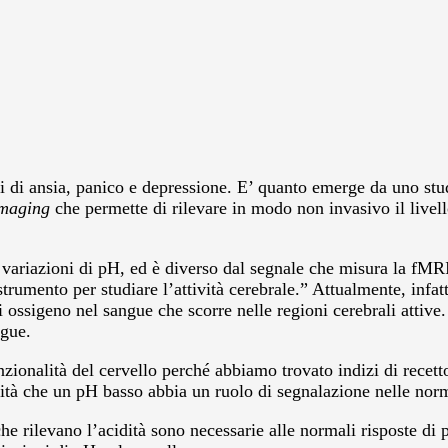
bi di ansia, panico e depressione. E’ quanto emerge da uno st
imaging
che permette di rilevare in modo non invasivo il livello
da variazioni di pH, ed è diverso dal segnale che misura la fM
strumento per studiare l’attività cerebrale.” Attualmente, infa
di ossigeno nel sangue che scorre nelle regioni cerebrali atti
ngue.
nzionalità del cervello perché abbiamo trovato indizi di recet
ità che un pH basso abbia un ruolo di segnalazione nelle norm
 rilevano l’acidità sono necessarie alle normali risposte di 