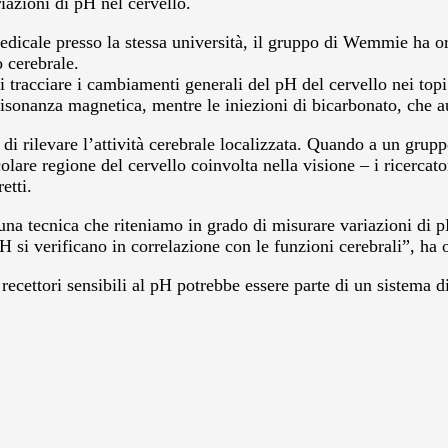
iazioni di pH nel cervello.
edicale presso la stessa università, il gruppo di Wemmie ha 
 cerebrale.
di tracciare i cambiamenti generali del pH del cervello nei top
risonanza magnetica, mentre le iniezioni di bicarbonato, che a
o di rilevare l’attività cerebrale localizzata. Quando a un gru
lare regione del cervello coinvolta nella visione – i ricercato
etti.
una tecnica che riteniamo in grado di misurare variazioni di p
 si verificano in correlazione con le funzioni cerebrali”, ha 
ecettori sensibili al pH potrebbe essere parte di un sistema di