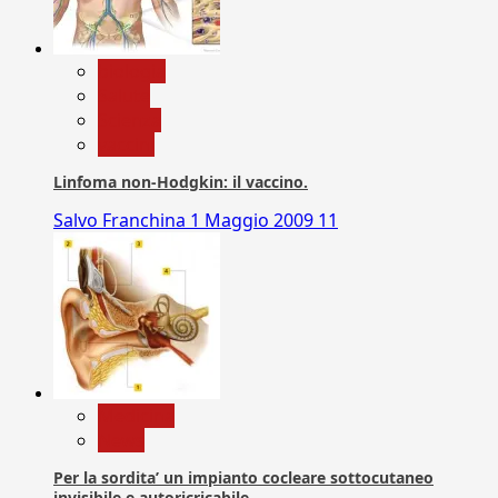
biologia
Salute
Scienza
vaccini
Linfoma non-Hodgkin: il vaccino.
Salvo Franchina
1 Maggio 2009
11
Medicina
News
Per la sordita’ un impianto cocleare sottocutaneo
invisibile e autoricricabile