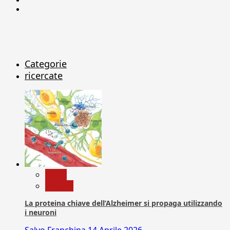
X
Categorie
ricercate
News
Ricerca
La proteina chiave dell’Alzheimer si propaga utilizzando
i neuroni
Salvo Franchina
14 Aprile 2026