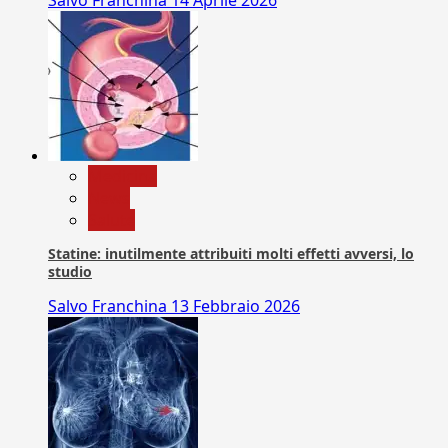
Medicina
News
Salute
Statine: inutilmente attribuiti molti effetti avversi, lo
studio
Salvo Franchina
13 Febbraio 2026