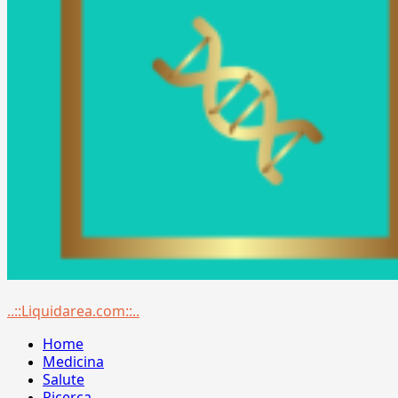
Menu
..::Liquidarea.com::..
principale
Home
Medicina
Salute
Ricerca