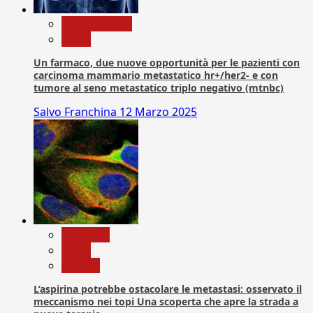
Com. Stampa
News
Un farmaco, due nuove opportunità per le pazienti con
carcinoma mammario metastatico hr+/her2- e con
tumore al seno metastatico triplo negativo (mtnbc)
Salvo Franchina
12 Marzo 2025
Medicina
News
Ricerca
L’aspirina potrebbe ostacolare le metastasi: osservato il
meccanismo nei topi Una scoperta che apre la strada a