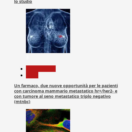
lo studio
3
Com. Stampa
News
Un farmaco, due nuove opportunità per le pazienti
con carcinoma mammario metastatico hr+/her2- e
con tumore al seno metastatico triplo negativo
(mtnbc)