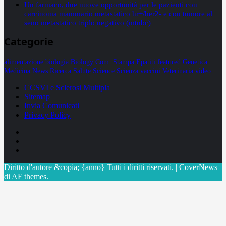
Un farmaco, due nuove opportunità per le pazienti con
carcinoma mammario metastatico hr+/her2- e con tumore al
seno metastatico triplo negativo (mtnbc)
Categorie
alimentazione
biologia
Biology
Com. Stampa
Epatiti
featured
Genetica
Medicina
News
Ricerca
Salute
Science
Scienza
vaccini
Veterinaria
video
CCSVI e Sclerosi Multipla
Sitemap
Invia Comunicati
Privacy Policy
Facebook
Linkedin
X
Diritto d'autore &copia; {anno} Tutti i diritti riservati.
|
CoverNews
di AF themes.