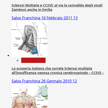
Sclerosi Multipla e CCSVI: al via la convalida degli studi
Zamboni anche in Emilia
Salvo Franchina
16 Febbraio 2011
13
Com. Stampa
La scoperta italiana che correla Sclerosi multipla
all’Insufficenza venosa cronica cerebrospinale – CCSVI –
Salvo Franchina
26 Gennaio 2010
12