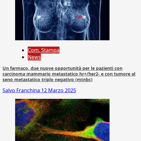
Com. Stampa
News
Un farmaco, due nuove opportunità per le pazienti con
carcinoma mammario metastatico hr+/her2- e con tumore al
seno metastatico triplo negativo (mtnbc)
Salvo Franchina
12 Marzo 2025