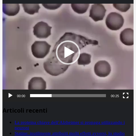
Video
Player
00:00
00:25
Articoli recenti
La proteina chiave dell’Alzheimer si propaga utilizzando i
neuroni
Statine: inutilmente attribuiti molti effetti avversi, lo studio