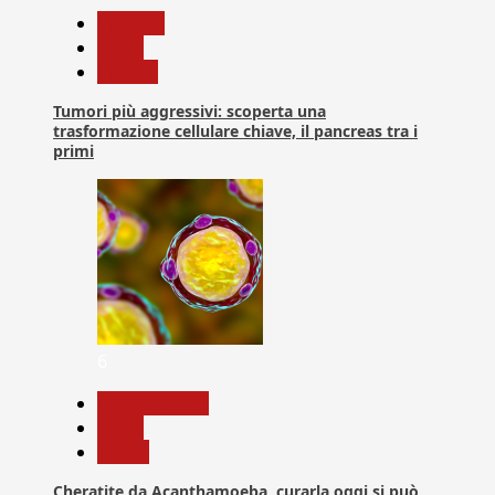
biologia
News
Ricerca
Tumori più aggressivi: scoperta una
trasformazione cellulare chiave, il pancreas tra i
primi
6
Com. Stampa
News
Salute
Cheratite da Acanthamoeba, curarla oggi si può