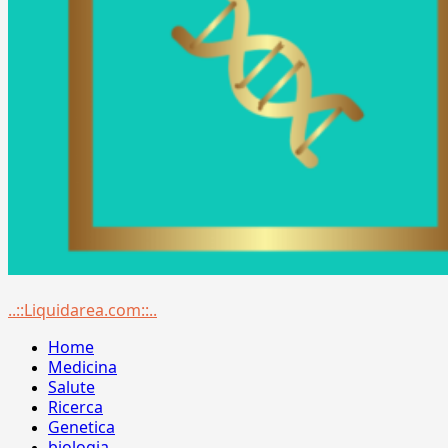
Menu
..::Liquidarea.com::..
principale
Home
Medicina
Salute
Ricerca
Genetica
biologia