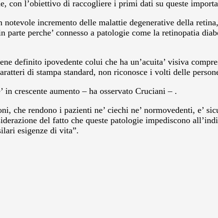
e, con l’obiettivo di raccogliere i primi dati su queste import
un notevole incremento delle malattie degenerative della retin
in parte perche’ connesso a patologie come la retinopatia diab
 definito ipovedente colui che ha un’acuita’ visiva compresa 
caratteri di stampa standard, non riconosce i volti delle person
e’ in crescente aumento – ha osservato Cruciani – .
oni, che rendono i pazienti ne’ ciechi ne’ normovedenti, e’ si
derazione del fatto che queste patologie impediscono all’indiv
ilari esigenze di vita”.