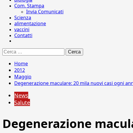
Com. Stampa
Invia Comunicati
Scienza
alimentazione
vaccini
Contatti
Ricerca
per:
Home
2012
Maggio
Degenerazione maculare: 20 mila nuovi casi ogni anno
News
Salute
Degenerazione macular