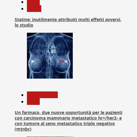
News
Salute
Statine: inutilmente attribuiti molti effetti avversi,
lo studio
3
Com. Stampa
News
Un farmaco, due nuove opportunità per le pazienti
con carcinoma mammario metastatico hr+/her2- e
con tumore al seno metastatico triplo negativo
(mtnbc)