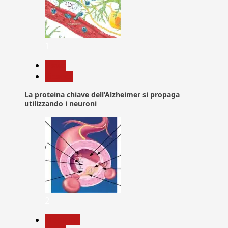
1
News
Ricerca
La proteina chiave dell’Alzheimer si propaga
utilizzando i neuroni
2
Medicina