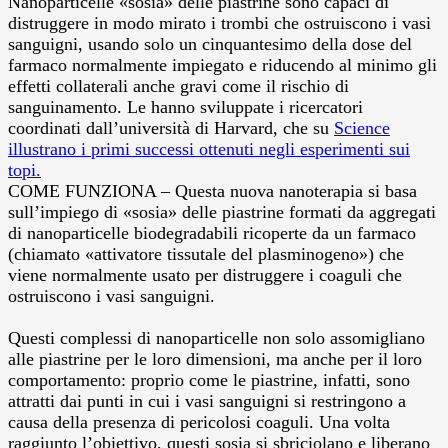
Nanoparticelle «sosia» delle piastrine sono capaci di
distruggere in modo mirato i trombi che ostruiscono i vasi
sanguigni, usando solo un cinquantesimo della dose del
farmaco normalmente impiegato e riducendo al minimo gli
effetti collaterali anche gravi come il rischio di
sanguinamento.
Le hanno sviluppate i ricercatori
coordinati dall’università di Harvard, che su
Science
illustrano i primi successi ottenuti negli esperimenti sui
topi.
COME FUNZIONA – Questa nuova nanoterapia si basa
sull’impiego di «sosia» delle piastrine formati da aggregati
di nanoparticelle biodegradabili ricoperte da un farmaco
(chiamato «attivatore tissutale del plasminogeno») che
viene normalmente usato per distruggere i coaguli che
ostruiscono i vasi sanguigni.
Questi complessi di nanoparticelle non solo assomigliano
alle piastrine per le loro dimensioni, ma anche per il loro
comportamento: proprio come le piastrine, infatti, sono
attratti dai punti in cui i vasi sanguigni si restringono a
causa della presenza di pericolosi coaguli. Una volta
raggiunto l’obiettivo, questi sosia si sbriciolano e liberano