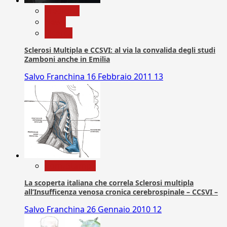
Medicina
News
Ricerca
Sclerosi Multipla e CCSVI: al via la convalida degli studi
Zamboni anche in Emilia
Salvo Franchina
16 Febbraio 2011
13
Com. Stampa
La scoperta italiana che correla Sclerosi multipla
all’Insufficenza venosa cronica cerebrospinale – CCSVI –
Salvo Franchina
26 Gennaio 2010
12