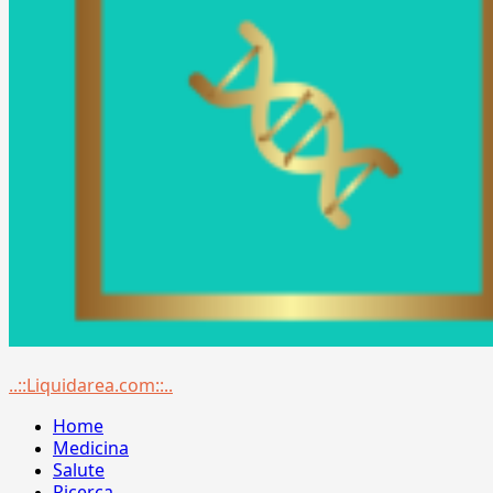
Menu
..::Liquidarea.com::..
principale
Home
Medicina
Salute
Ricerca