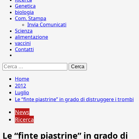
Genetica
biologia
Com. Stampa
Invia Comunicati
Scienza
alimentazione
vaccini
Contatti
Ricerca
per:
Home
2012
Luglio
Le “finte piastrine” in grado di distruggere i trombi
News
Ricerca
Le “finte piastrine” in grado di