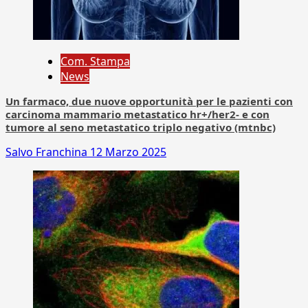
Com. Stampa
News
Un farmaco, due nuove opportunità per le pazienti con
carcinoma mammario metastatico hr+/her2- e con
tumore al seno metastatico triplo negativo (mtnbc)
Salvo Franchina
12 Marzo 2025