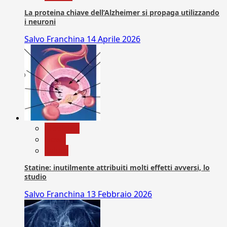
La proteina chiave dell’Alzheimer si propaga utilizzando
i neuroni
Salvo Franchina
14 Aprile 2026
Medicina
News
Salute
Statine: inutilmente attribuiti molti effetti avversi, lo
studio
Salvo Franchina
13 Febbraio 2026