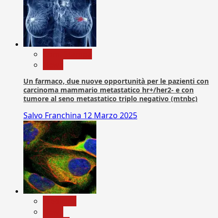
Com. Stampa
News
Un farmaco, due nuove opportunità per le pazienti con
carcinoma mammario metastatico hr+/her2- e con
tumore al seno metastatico triplo negativo (mtnbc)
Salvo Franchina
12 Marzo 2025
Medicina
News