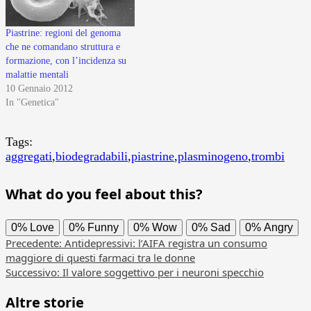
Piastrine: regioni del genoma
che ne comandano struttura e
formazione, con l’incidenza su
malattie mentali
10 Gennaio 2012
In "Genetica"
Tags:
aggregati
,
biodegradabili
,
piastrine
,
plasminogeno
,
trombi
What do you feel about this?
0%
Love
0%
Funny
0%
Wow
0%
Sad
0%
Angry
Navigazione
Precedente:
Antidepressivi: l’AIFA registra un consumo
maggiore di questi farmaci tra le donne
articolo
Successivo:
Il valore soggettivo per i neuroni specchio
Altre storie