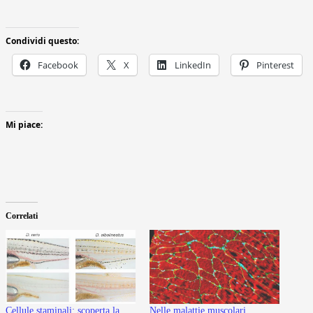
Condividi questo:
Facebook
X
LinkedIn
Pinterest
Mi piace:
Correlati
Cellule staminali: scoperta la
Nelle malattie muscolari