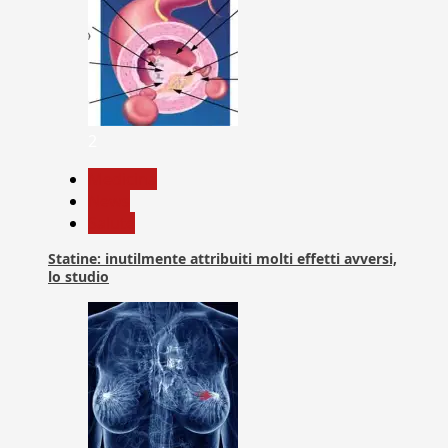
2
Medicina
News
Salute
Statine: inutilmente attribuiti molti effetti avversi,
lo studio