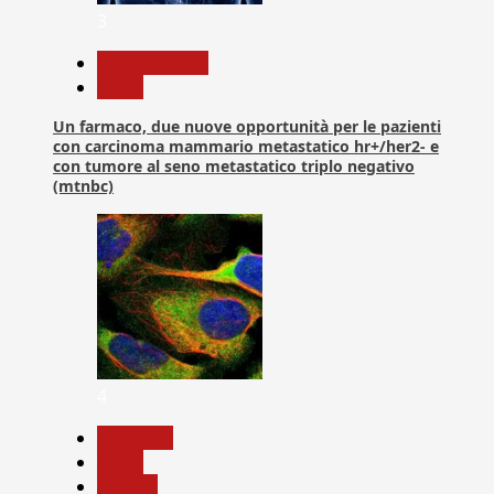
3
Com. Stampa
News
Un farmaco, due nuove opportunità per le pazienti
con carcinoma mammario metastatico hr+/her2- e
con tumore al seno metastatico triplo negativo
(mtnbc)
4
Medicina
News
Ricerca