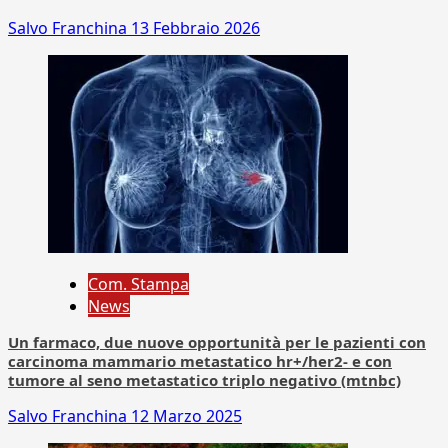
Salvo Franchina
13 Febbraio 2026
Com. Stampa
News
Un farmaco, due nuove opportunità per le pazienti con
carcinoma mammario metastatico hr+/her2- e con
tumore al seno metastatico triplo negativo (mtnbc)
Salvo Franchina
12 Marzo 2025