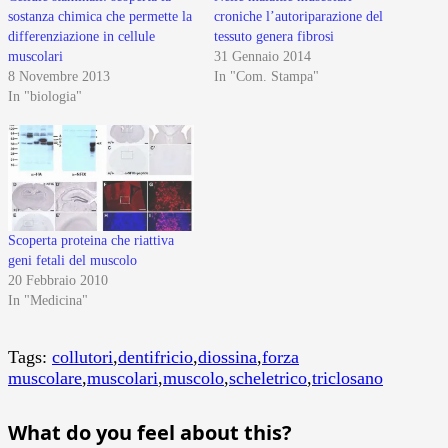
sostanza chimica che permette la
croniche l’autoriparazione del
differenziazione in cellule
tessuto genera fibrosi
muscolari
31 Gennaio 2014
8 Novembre 2013
In "Com. Stampa"
In "biologia"
Scoperta proteina che riattiva
geni fetali del muscolo
20 Febbraio 2010
In "Medicina"
Tags:
collutori
,
dentifricio
,
diossina
,
forza
muscolare
,
muscolari
,
muscolo
,
scheletrico
,
triclosano
What do you feel about this?