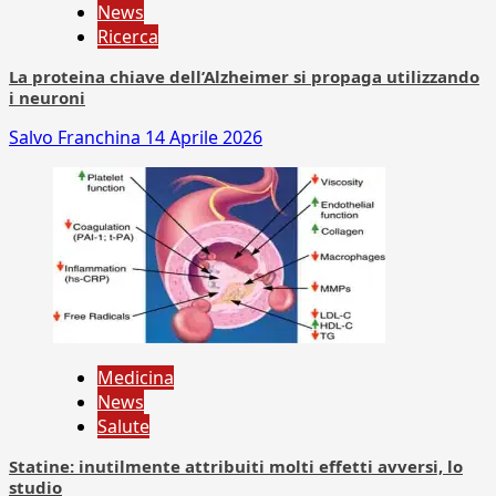
News
Ricerca
La proteina chiave dell’Alzheimer si propaga utilizzando
i neuroni
Salvo Franchina
14 Aprile 2026
Medicina
News
Salute
Statine: inutilmente attribuiti molti effetti avversi, lo
studio