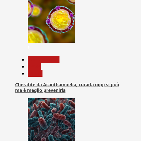
6
Com. Stampa
News
Salute
Cheratite da Acanthamoeba, curarla oggi si può
ma è meglio prevenirla