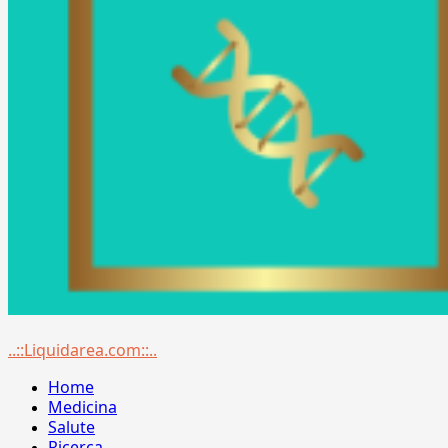
Menu
..::Liquidarea.com::..
principale
Home
Medicina
Salute
Ricerca