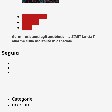
7
Com. Stampa
Medicina
News
Germi resistenti agli antibiotici, la SIMIT lancia l’
allarme sulla mortalità in ospedale
Seguici
Facebook
Linkedin
X
Categorie
ricercate