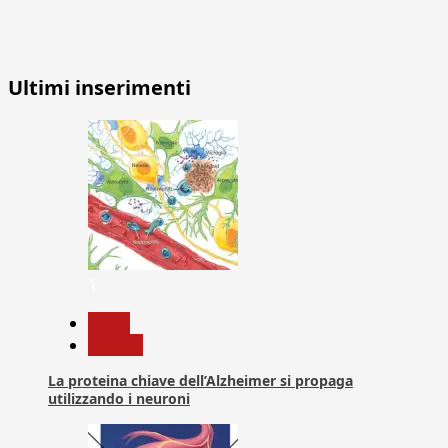
Ultimi inserimenti
1
News
Ricerca
La proteina chiave dell’Alzheimer si propaga
utilizzando i neuroni