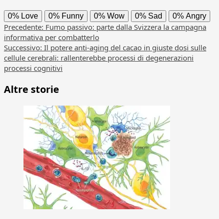
0%
Love
0%
Funny
0%
Wow
0%
Sad
0%
Angry
Navigazione
Precedente:
Fumo passivo: parte dalla Svizzera la campagna
informativa per combatterlo
articolo
Successivo:
Il potere anti-aging del cacao in giuste dosi sulle
cellule cerebrali: rallenterebbe processi di degenerazioni
processi cognitivi
Altre storie