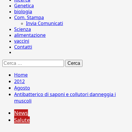
Genetica
biologia
Com. Stampa
Invia Comunicati
Scienza
alimentazione
vaccini
Contatti
Ricerca
per:
Home
2012
Agosto
Antibatterico di saponi e collutori danneggia i
muscoli
News
Salute