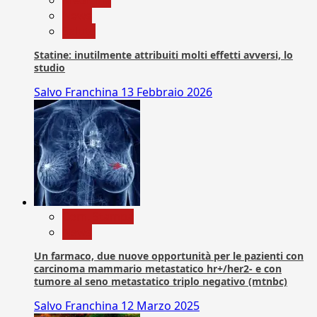
Medicina
News
Salute
Statine: inutilmente attribuiti molti effetti avversi, lo
studio
Salvo Franchina
13 Febbraio 2026
Com. Stampa
News
Un farmaco, due nuove opportunità per le pazienti con
carcinoma mammario metastatico hr+/her2- e con
tumore al seno metastatico triplo negativo (mtnbc)
Salvo Franchina
12 Marzo 2025