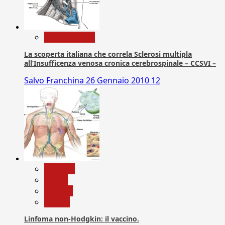
Com. Stampa
La scoperta italiana che correla Sclerosi multipla
all’Insufficenza venosa cronica cerebrospinale – CCSVI –
Salvo Franchina
26 Gennaio 2010
12
biologia
Salute
Scienza
vaccini
Linfoma non-Hodgkin: il vaccino.