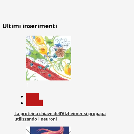
Ultimi inserimenti
1
News
Ricerca
La proteina chiave dell’Alzheimer si propaga
utilizzando i neuroni