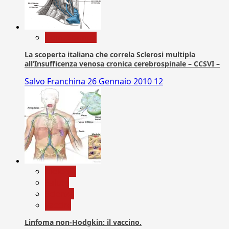
Com. Stampa
La scoperta italiana che correla Sclerosi multipla
all’Insufficenza venosa cronica cerebrospinale – CCSVI –
Salvo Franchina
26 Gennaio 2010
12
biologia
Salute
Scienza
vaccini
Linfoma non-Hodgkin: il vaccino.