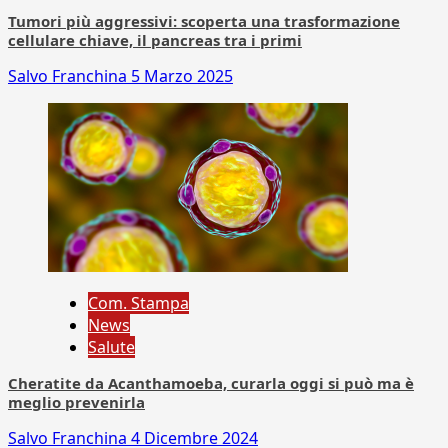
Tumori più aggressivi: scoperta una trasformazione
cellulare chiave, il pancreas tra i primi
Salvo Franchina
5 Marzo 2025
Com. Stampa
News
Salute
Cheratite da Acanthamoeba, curarla oggi si può ma è
meglio prevenirla
Salvo Franchina
4 Dicembre 2024