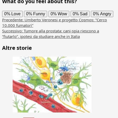
What do you feel about this?
0%
Love
0%
Funny
0%
Wow
0%
Sad
0%
Angry
Navigazione
Precedente:
Umberto Veronesi e progetto Cosmos: “Cerco
10.000 fumatori”
articolo
Successivo:
Tumore alla prostata: cani-spia riescono a
“fiutarlo”, ipotesi da studiare anche in Italia
Altre storie