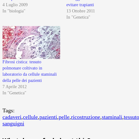
4 Luglio 2009
evitare trapianti
In "biologia"
13 Ottobre 2011
In "Genetica"
Fibrosi cistica: tessuto
polmonare coltivato in
laboratorio da cellule staminali
della pelle dei pazienti
7 Aprile 2012
In "Genetica"
Tags:
cadaveri
,
cellule
,
pazienti
,
pelle
,
ricostruzione
,
staminali
,
tessut
sanguigni