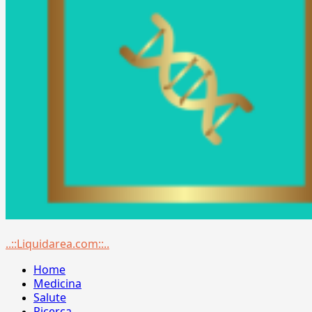
Menu
..::Liquidarea.com::..
principale
Home
Medicina
Salute
Ricerca