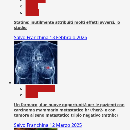
News
Salute
Statine: inutilmente attribuiti molti effetti avversi, lo
studio
Salvo Franchina
13 Febbraio 2026
Com. Stampa
News
Un farmaco, due nuove opportunità per le pazienti con
carcinoma mammario metastatico hr+/her2- e con
tumore al seno metastatico triplo negativo (mtnbc)
Salvo Franchina
12 Marzo 2025