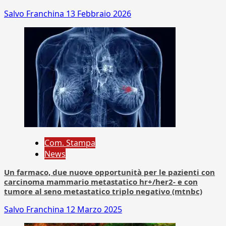
Salvo Franchina
13 Febbraio 2026
Com. Stampa
News
Un farmaco, due nuove opportunità per le pazienti con
carcinoma mammario metastatico hr+/her2- e con
tumore al seno metastatico triplo negativo (mtnbc)
Salvo Franchina
12 Marzo 2025