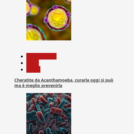
6
Com. Stampa
News
Salute
Cheratite da Acanthamoeba, curarla oggi si può
ma è meglio prevenirla