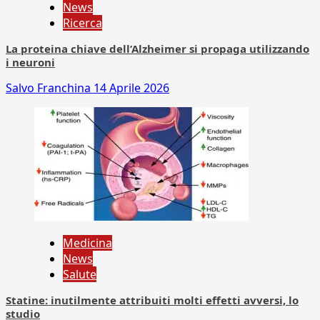
News
Ricerca
La proteina chiave dell’Alzheimer si propaga utilizzando
i neuroni
Salvo Franchina
14 Aprile 2026
Medicina
News
Salute
Statine: inutilmente attribuiti molti effetti avversi, lo
studio