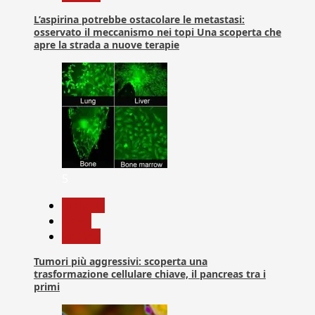
L’aspirina potrebbe ostacolare le metastasi:
osservato il meccanismo nei topi Una scoperta che
apre la strada a nuove terapie
5
biologia
News
Ricerca
Tumori più aggressivi: scoperta una
trasformazione cellulare chiave, il pancreas tra i
primi