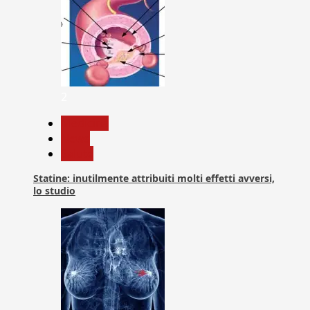
2
Medicina
News
Salute
Statine: inutilmente attribuiti molti effetti avversi,
lo studio