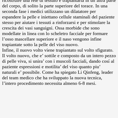
ricostruire una rete di tessuto e trapiantarla in un’altra parte
del corpo, di solito la parte superiore del torace. In una
seconda fase i medici utilizzano un dilatatore per
espandere la pelle e iniettano cellule staminali del paziente
stesso per aiutare i tessuti a rinforzarsi e per stimolare la
crescita dei vasi sanguigni. Ossa morbide che sono
modellate in linea con lo scheletro facciale per formare
l’osso mascellare superiore e il naso vengono infine
trapiantate sotto la pelle del viso nuovo.
Infine, il nuovo volto viene trapiantato sul volto sfigurato.
Il volto nuovo, che e’ sottile e composto da un intero pezzo
di pelle viva, si unira’ con i muscoli facciali, dando cosí al
paziente espressioni e motilita’ del viso quanto piu’
naturali e’ possibile. Come ha spiegato Li Qinfeng, leader
del team medico che ha sviluppato la nuova tecnica,
l’intero procedimento necessita almeno 6-8 mesi.