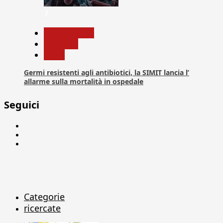
7
Com. Stampa
Medicina
News
Germi resistenti agli antibiotici, la SIMIT lancia l’
allarme sulla mortalità in ospedale
Seguici
Facebook
Linkedin
X
Categorie
ricercate