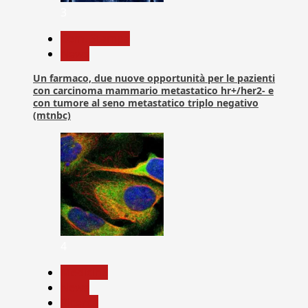
3
Com. Stampa
News
Un farmaco, due nuove opportunità per le pazienti
con carcinoma mammario metastatico hr+/her2- e
con tumore al seno metastatico triplo negativo
(mtnbc)
4
Medicina
News
Ricerca