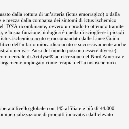
sato dalla rottura di un’arteria (ictus emorragico) o dalla
re e mezza dalla comparsa dei sintomi di ictus ischemico
a del DNA ricombinante, ovvero un prodotto ottenuto tramite
 e la sua funzione biologica è quella di sciogliere i piccoli
a ictus ischemico acuto e raccomandato dalle Linee Guida
olitico dell’infarto miocardico acuto e successivamente anche
gistrato nei vari Paesi del mondo possono essere diverse).
 commerciale di Actilyse® ad eccezione del Nord America e
rgamente impiegato come terapia dell’ictus ischemico
era a livello globale con 145 affiliate e più di 44.000
commercializzazione di prodotti innovativi dall’elevato