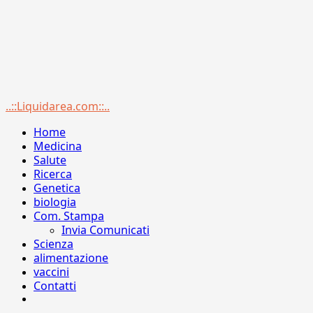
Menu
..::Liquidarea.com::..
principale
Home
Medicina
Salute
Ricerca
Genetica
biologia
Com. Stampa
Invia Comunicati
Scienza
alimentazione
vaccini
Contatti