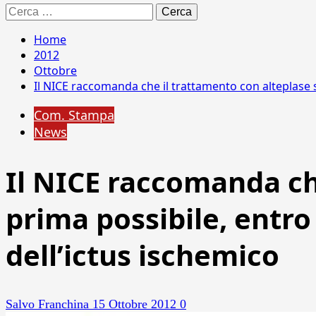
Ricerca
per:
Home
2012
Ottobre
Il NICE raccomanda che il trattamento con alteplase si
Com. Stampa
News
Il NICE raccomanda che
prima possibile, entro
dell’ictus ischemico
Salvo Franchina
15 Ottobre 2012
0