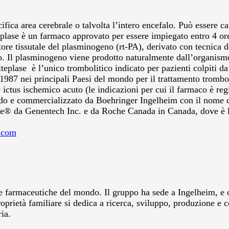
ica area cerebrale o talvolta l’intero encefalo. Può essere cau
teplase è un farmaco approvato per essere impiegato entro 4 o
atore tissutale del plasminogeno (rt-PA), derivato con tecnic
o. Il plasminogeno viene prodotto naturalmente dall’organismo,
eplase è l’unico trombolitico indicato per pazienti colpiti d
l 1987 nei principali Paesi del mondo per il trattamento tromb
 ictus ischemico acuto (le indicazioni per cui il farmaco è re
ondo e commercializzato da Boehringer Ingelheim con il nome
® da Genentech Inc. e da Roche Canada in Canada, dove è la
.com
 farmaceutiche del mondo. Il gruppo ha sede a Ingelheim, e op
oprietà familiare si dedica a ricerca, sviluppo, produzione e 
ia.