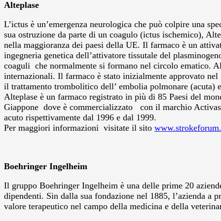
Alteplase
L’ictus è un’emergenza neurologica che può colpire una specif
sua ostruzione da parte di un coagulo (ictus ischemico), Al
nella maggioranza dei paesi della UE. Il farmaco è un attiv
ingegneria genetica dell’attivatore tissutale del plasminogen
coaguli che normalmente si formano nel circolo ematico. Alt
internazionali. Il farmaco è stato inizialmente approvato ne
il trattamento trombolitico dell’ embolia polmonare (acuta) e
Alteplase è un farmaco registrato in più di 85 Paesi del m
Giappone dove è commercializzato con il marchio Activase
acuto rispettivamente dal 1996 e dal 1999.
Per maggiori informazioni visitate il sito
www.strokeforum
Boehringer Ingelheim
Il gruppo Boehringer Ingelheim è una delle prime 20 aziende
dipendenti. Sin dalla sua fondazione nel 1885, l’azienda a pr
valore terapeutico nel campo della medicina e della veterinar