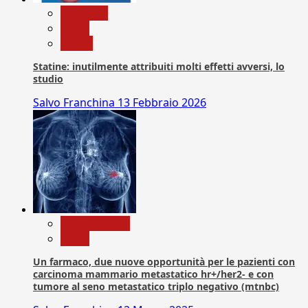
Medicina
News
Salute
Statine: inutilmente attribuiti molti effetti avversi, lo
studio
Salvo Franchina
13 Febbraio 2026
Com. Stampa
News
Un farmaco, due nuove opportunità per le pazienti con
carcinoma mammario metastatico hr+/her2- e con
tumore al seno metastatico triplo negativo (mtnbc)