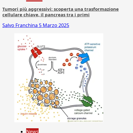
Tumori più aggressivi: scoperta una trasformazione
cellulare chiave, il pancreas tra i primi
Salvo Franchina
5 Marzo 2025
News