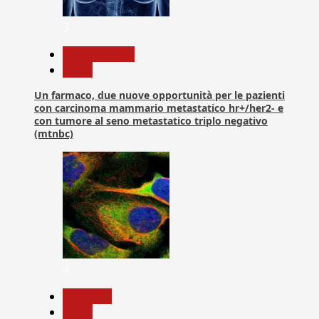
3
Com. Stampa
News
Un farmaco, due nuove opportunità per le pazienti
con carcinoma mammario metastatico hr+/her2- e
con tumore al seno metastatico triplo negativo
(mtnbc)
4
Medicina
News