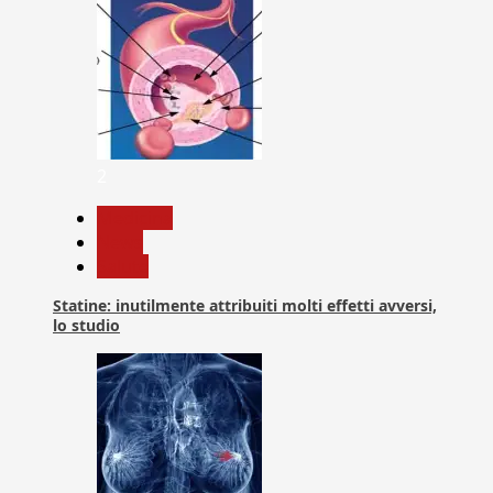
2
Medicina
News
Salute
Statine: inutilmente attribuiti molti effetti avversi,
lo studio