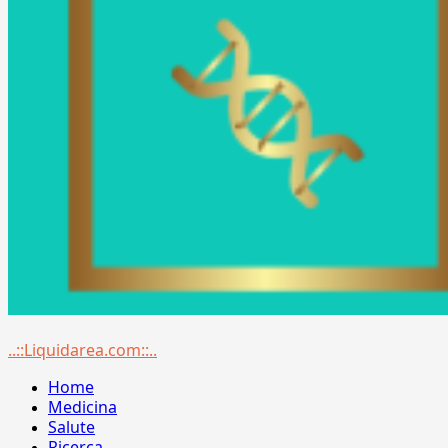
Menu
..::Liquidarea.com::..
principale
Home
Medicina
Salute
Ricerca