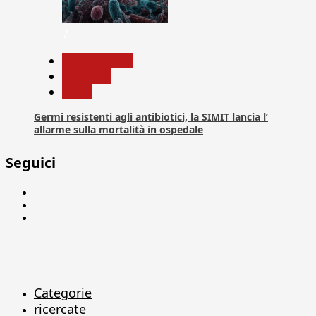
7
Com. Stampa
Medicina
News
Germi resistenti agli antibiotici, la SIMIT lancia l’
allarme sulla mortalità in ospedale
Seguici
Facebook
Linkedin
X
Categorie
ricercate