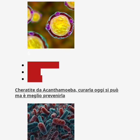
6
Com. Stampa
News
Salute
Cheratite da Acanthamoeba, curarla oggi si può
ma è meglio prevenirla