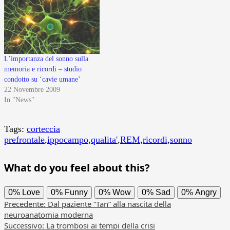
L’importanza del sonno sulla
memoria e ricordi – studio
condotto su ‘cavie umane’
22 Novembre 2009
In "News"
Tags:
corteccia
prefrontale
,
ippocampo
,
qualita'
,
REM
,
ricordi
,
sonno
What do you feel about this?
0%
Love
0%
Funny
0%
Wow
0%
Sad
0%
Angry
Navigazione
Precedente:
Dal paziente “Tan” alla nascita della
neuroanatomia moderna
articolo
Successivo:
La trombosi ai tempi della crisi