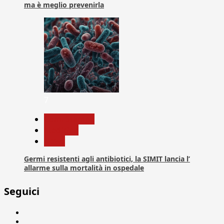
ma è meglio prevenirla
7
Com. Stampa
Medicina
News
Germi resistenti agli antibiotici, la SIMIT lancia l’
allarme sulla mortalità in ospedale
Seguici
Facebook
Linkedin