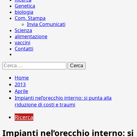
Genetica
biologia
Com. Stampa
Invia Comunicati
Scienza
alimentazione
vaccini
Contatti
Ricerca
per:
Home
2013
Aprile
Impianti nel’orecchio interno: si punta alla
riduzione di costi e traumi
Ricerca
Impianti nel’orecchio interno: si