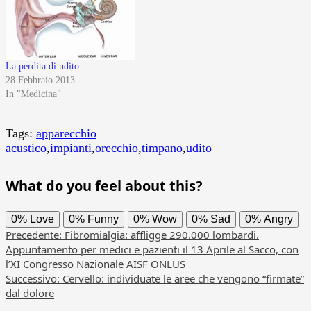
La perdita di udito
28 Febbraio 2013
In "Medicina"
Tags:
apparecchio
acustico
,
impianti
,
orecchio
,
timpano
,
udito
What do you feel about this?
0%
Love
0%
Funny
0%
Wow
0%
Sad
0%
Angry
Navigazione
Precedente:
Fibromialgia: affligge 290.000 lombardi.
Appuntamento per medici e pazienti il 13 Aprile al Sacco, con
articolo
l’XI Congresso Nazionale AISF ONLUS
Successivo:
Cervello: individuate le aree che vengono “firmate”
dal dolore