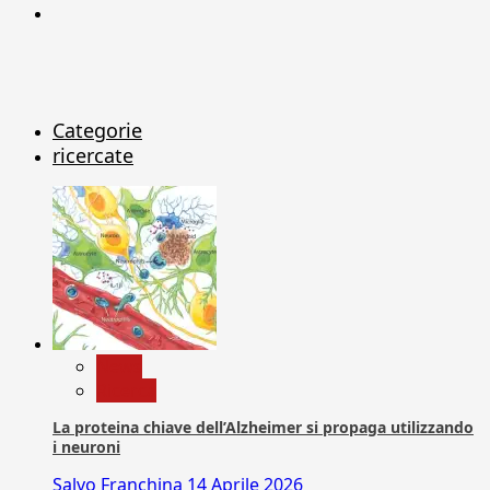
X
Categorie
ricercate
News
Ricerca
La proteina chiave dell’Alzheimer si propaga utilizzando
i neuroni
Salvo Franchina
14 Aprile 2026