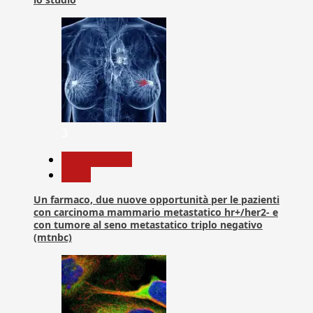
3
Com. Stampa
News
Un farmaco, due nuove opportunità per le pazienti
con carcinoma mammario metastatico hr+/her2- e
con tumore al seno metastatico triplo negativo
(mtnbc)