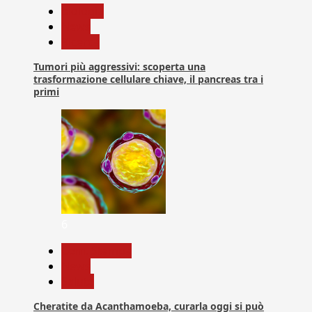
biologia
News
Ricerca
Tumori più aggressivi: scoperta una
trasformazione cellulare chiave, il pancreas tra i
primi
6
Com. Stampa
News
Salute
Cheratite da Acanthamoeba, curarla oggi si può