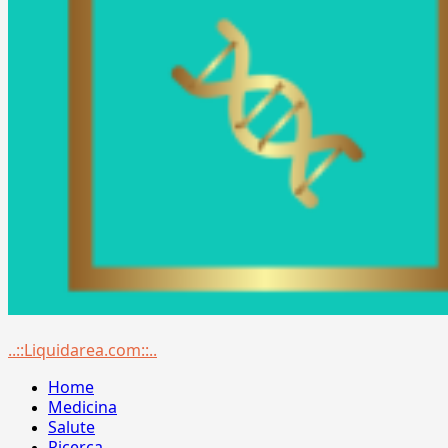
Menu
..::Liquidarea.com::..
principale
Home
Medicina
Salute
Ricerca