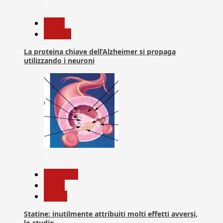
1
News
Ricerca
La proteina chiave dell’Alzheimer si propaga
utilizzando i neuroni
2
Medicina
News
Salute
Statine: inutilmente attribuiti molti effetti avversi,
lo studio