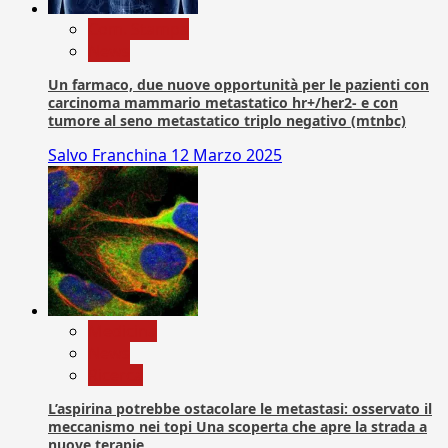
Com. Stampa
News
Un farmaco, due nuove opportunità per le pazienti con
carcinoma mammario metastatico hr+/her2- e con
tumore al seno metastatico triplo negativo (mtnbc)
Salvo Franchina
12 Marzo 2025
Medicina
News
Ricerca
L’aspirina potrebbe ostacolare le metastasi: osservato il
meccanismo nei topi Una scoperta che apre la strada a
nuove terapie