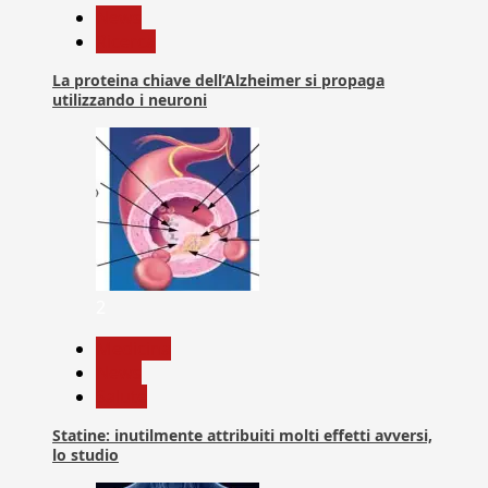
News
Ricerca
La proteina chiave dell’Alzheimer si propaga
utilizzando i neuroni
2
Medicina
News
Salute
Statine: inutilmente attribuiti molti effetti avversi,
lo studio