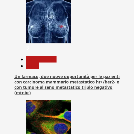
3
Com. Stampa
News
Un farmaco, due nuove opportunità per le pazienti
con carcinoma mammario metastatico hr+/her2- e
con tumore al seno metastatico triplo negativo
(mtnbc)