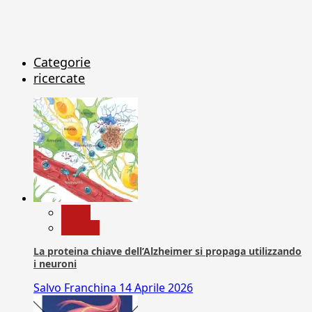
Categorie
ricercate
News
Ricerca
La proteina chiave dell’Alzheimer si propaga utilizzando
i neuroni
Salvo Franchina
14 Aprile 2026