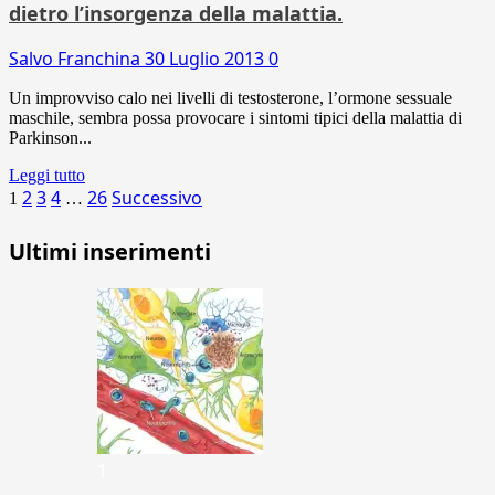
dietro l’insorgenza della malattia.
Salvo Franchina
30 Luglio 2013
0
Un improvviso calo nei livelli di testosterone, l’ormone sessuale
maschile, sembra possa provocare i sintomi tipici della malattia di
Parkinson...
Leggi tutto
Paginazione
2
3
4
26
Successivo
1
…
degli
Ultimi inserimenti
articoli
1