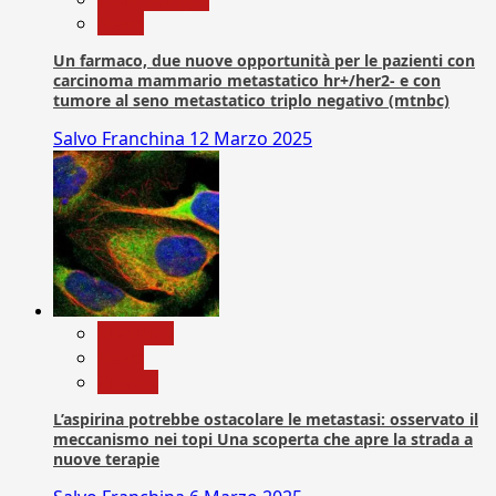
News
Un farmaco, due nuove opportunità per le pazienti con
carcinoma mammario metastatico hr+/her2- e con
tumore al seno metastatico triplo negativo (mtnbc)
Salvo Franchina
12 Marzo 2025
Medicina
News
Ricerca
L’aspirina potrebbe ostacolare le metastasi: osservato il
meccanismo nei topi Una scoperta che apre la strada a
nuove terapie