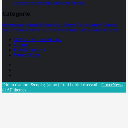
seno metastatico triplo negativo (mtnbc)
Categorie
alimentazione
biologia
Biology
Com. Stampa
Epatiti
featured
Genetica
Medicina
News
Ricerca
Salute
Science
Scienza
vaccini
Veterinaria
video
CCSVI e Sclerosi Multipla
Sitemap
Invia Comunicati
Privacy Policy
Facebook
Linkedin
X
Diritto d'autore &copia; {anno} Tutti i diritti riservati.
|
CoverNews
di AF themes.