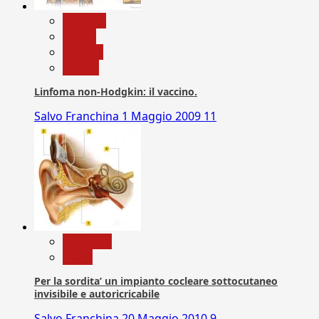
biologia
Salute
Scienza
vaccini
Linfoma non-Hodgkin: il vaccino.
Salvo Franchina
1 Maggio 2009
11
Medicina
News
Per la sordita’ un impianto cocleare sottocutaneo
invisibile e autoricricabile
Salvo Franchina
20 Maggio 2010
9