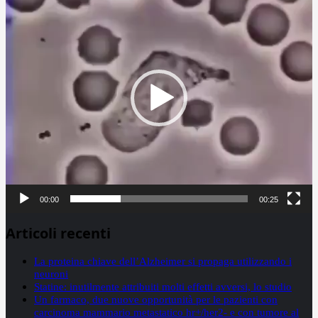
Player
00:00
00:25
Articoli recenti
La proteina chiave dell’Alzheimer si propaga utilizzando i
neuroni
Statine: inutilmente attribuiti molti effetti avversi, lo studio
Un farmaco, due nuove opportunità per le pazienti con
carcinoma mammario metastatico hr+/her2- e con tumore al