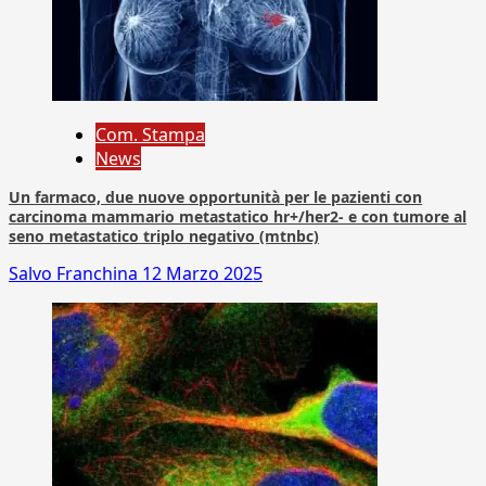
Com. Stampa
News
Un farmaco, due nuove opportunità per le pazienti con
carcinoma mammario metastatico hr+/her2- e con tumore al
seno metastatico triplo negativo (mtnbc)
Salvo Franchina
12 Marzo 2025