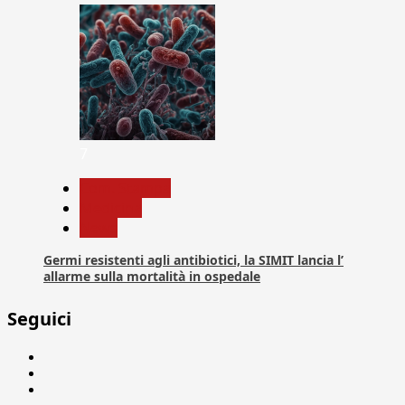
7
Com. Stampa
Medicina
News
Germi resistenti agli antibiotici, la SIMIT lancia l’
allarme sulla mortalità in ospedale
Seguici
Facebook
Linkedin
X