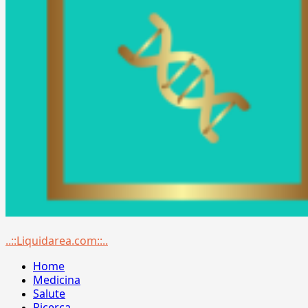
Menu
..::Liquidarea.com::..
principale
Home
Medicina
Salute
Ricerca