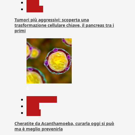
News
Ricerca
Tumori più aggressivi: scoperta una
trasformazione cellulare chiave, il pancreas tra i
primi
6
Com. Stampa
News
Salute
Cheratite da Acanthamoeba, curarla oggi si può
ma è meglio prevenirla