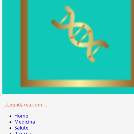
Menu
..::Liquidarea.com::..
principale
Home
Medicina
Salute
Ricerca