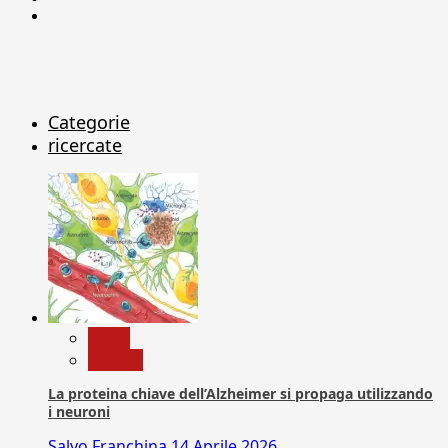
X
Categorie
ricercate
News
Ricerca
La proteina chiave dell’Alzheimer si propaga utilizzando
i neuroni
Salvo Franchina
14 Aprile 2026