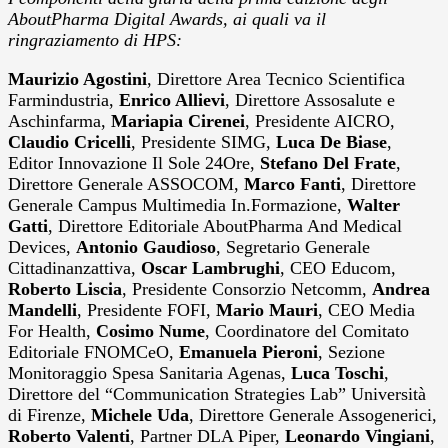
AboutPharma Digital Awards, ai quali va il
ringraziamento di HPS:
Maurizio Agostini
, Direttore Area Tecnico Scientifica
Farmindustria,
Enrico Allievi
, Direttore Assosalute e
Aschinfarma,
Mariapia Cirenei
, Presidente AICRO,
Claudio Cricelli
, Presidente SIMG,
Luca De Biase
,
Editor Innovazione Il Sole 24Ore,
Stefano Del Frate
,
Direttore Generale ASSOCOM,
Marco Fanti
, Direttore
Generale Campus Multimedia In.Formazione,
Walter
Gatti
, Direttore Editoriale AboutPharma And Medical
Devices,
Antonio Gaudioso
, Segretario Generale
Cittadinanzattiva,
Oscar Lambrughi
, CEO Educom,
Roberto Liscia
, Presidente Consorzio Netcomm,
Andrea
Mandelli
, Presidente FOFI,
Mario Mauri
, CEO Media
For Health,
Cosimo Nume
, Coordinatore del Comitato
Editoriale FNOMCeO,
Emanuela Pieroni
, Sezione
Monitoraggio Spesa Sanitaria Agenas,
Luca Toschi
,
Direttore del “Communication Strategies Lab” Università
di Firenze,
Michele Uda
, Direttore Generale Assogenerici,
Roberto Valenti
, Partner DLA Piper,
Leonardo Vingiani
,