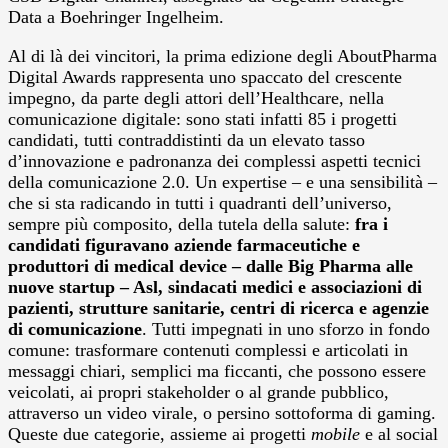
Data a Boehringer Ingelheim.
Al di là dei vincitori, la prima edizione degli AboutPharma
Digital Awards rappresenta uno spaccato del crescente
impegno, da parte degli attori dell’Healthcare, nella
comunicazione digitale: sono stati infatti 85 i progetti
candidati, tutti contraddistinti da un elevato tasso
d’innovazione e padronanza dei complessi aspetti tecnici
della comunicazione 2.0. Un expertise – e una sensibilità –
che si sta radicando in tutti i quadranti dell’universo,
sempre più composito, della tutela della salute:
fra i
candidati figuravano aziende farmaceutiche e
produttori di medical device – dalle Big Pharma alle
nuove startup – Asl, sindacati medici e associazioni di
pazienti, strutture sanitarie, centri di ricerca e agenzie
di comunicazione
. Tutti impegnati in uno sforzo in fondo
comune: trasformare contenuti complessi e articolati in
messaggi chiari, semplici ma ficcanti, che possono essere
veicolati, ai propri stakeholder o al grande pubblico,
attraverso un video virale, o persino sottoforma di gaming.
Queste due categorie, assieme ai progetti
mobile
e al social