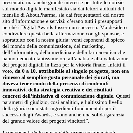
presentati, ma anche grande interesse per tutte le notizie
sul mondo digitale manifestato sia dai lettori abituali del
mensile di AboutPharma, sia dai frequentatori del nostro
sito d’informazione e servizi: c’erano tutti i presupposti
perché i Digital Awards fossero un successo. Ma desidero
condividere questa bella affermazione con gli sponsor, e
soprattutto con la nostra giuria: venti esponenti di spicco
del mondo della comunicazione, del marketing,
dell’informatica, della medicina e della farmaceutica che
hanno dedicato tantissime ore all’analisi e alla valutazione
dei progetti digitali in lizza per la vittoria finale. Infatti il
voto
, da 0 a 10, attribuibile al singolo progetto, non era
rimesso al semplice gusto personale dei giurati, ma
doveva tener conto della presenza di contenuti
innovativi, della strategia creativa e dei risultati
concreti dell’iniziativa di comunicazione digitale
. Questi
parametri di giudizio, così analitici, e l’altissimo livello
della giuria sono stati ingredienti fondamentali per il
successo degli Awards, e sono anche una solida garanzia
del grande valore dei progetti vincitori”.
I componenti della giuria della prima edizione degli