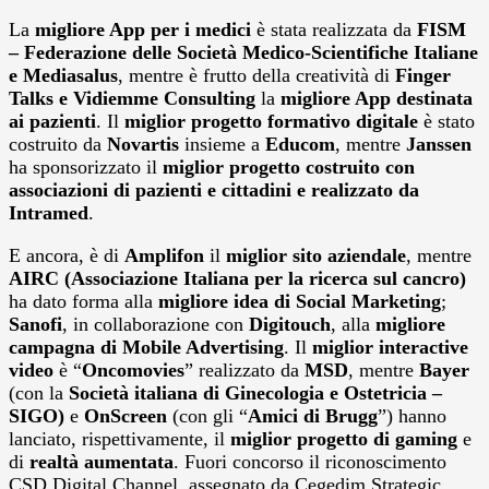
La
migliore App per i medici
è stata realizzata da
FISM
– Federazione delle
Società Medico-Scientifiche Italiane
e Mediasalus
, mentre è frutto della creatività di
Finger
Talks e Vidiemme Consulting
la
migliore App destinata
ai pazienti
. Il
miglior progetto formativo digitale
è stato
costruito da
Novartis
insieme a
Educom
, mentre
Janssen
ha sponsorizzato il
miglior progetto costruito con
associazioni di pazienti e cittadini e realizzato da
Intramed
.
E ancora, è di
Amplifon
il
miglior sito aziendale
, mentre
AIRC (Associazione Italiana per la ricerca sul cancro)
ha dato forma alla
migliore idea di Social Marketing
;
Sanofi
, in collaborazione con
Digitouch
, alla
migliore
campagna di Mobile Advertising
. Il
miglior interactive
video
è “
Oncomovies
” realizzato da
MSD
, mentre
Bayer
(con la
Società italiana di Ginecologia e Ostetricia –
SIGO)
e
OnScreen
(con gli “
Amici di Brugg
”) hanno
lanciato, rispettivamente, il
miglior progetto di gaming
e
di
realtà aumentata
. Fuori concorso il riconoscimento
CSD Digital Channel, assegnato da Cegedim Strategic