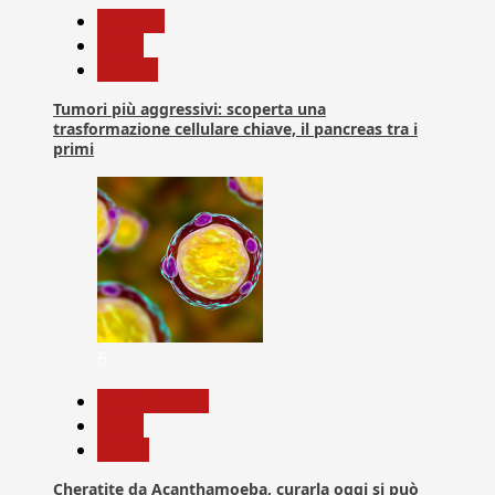
biologia
News
Ricerca
Tumori più aggressivi: scoperta una
trasformazione cellulare chiave, il pancreas tra i
primi
6
Com. Stampa
News
Salute
Cheratite da Acanthamoeba, curarla oggi si può