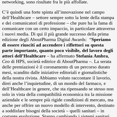
networking, sono risultate fra le più affollate.
C’è quindi una forte spinta all’innovazione nel campo
dell’Healthcare – settore sempre sotto la lente della stampa
e dei comunicatori di professione – che pure ha la fama di
comunicare con un certo impaccio, in particolare attraverso
i nuovi media. Di qui il più grande successo della prima
edizione degli AboutPharma Digital Awards: “
Speriamo
di essere riusciti ad accendere i riflettori su questa
parte importante, quanto poco visibile, del lavoro degli
attori dell’Healthcare
– ha affermato
Stefania Ambra
,
Ceo
di HPS, società editrice di AboutPharma –. La serata
delle premiazioni è il coronamento di un percorso durato
mesi, scandito dalle iniziative editoriali e giornalistiche
della nostra rivista. Abbiamo voluto raccontare il lavorio,
direi anche l’inquietudine, di un mondo del farmaco, e
dell’Healthcare in genere, che sta ripensando se stesso non
solo in vista della compatibilità economica tra la missione
aziendale e le sempre più rigide condizioni di mercato, ma
anche per offrire un nuovo modello di intervento, destinato
a soddisfare bisogni della società – quelli sanitari – in
costante evoluzione. Stanno cambiando i sistemi sanitari,