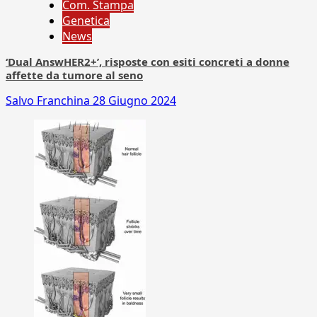
Com. Stampa
Genetica
News
‘Dual AnswHER2+’, risposte con esiti concreti a donne
affette da tumore al seno
Salvo Franchina
28 Giugno 2024