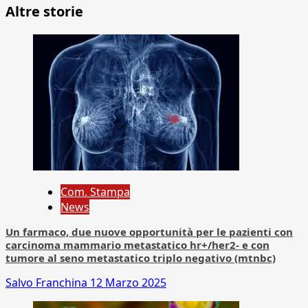
Altre storie
Com. Stampa
News
Un farmaco, due nuove opportunità per le pazienti con
carcinoma mammario metastatico hr+/her2- e con
tumore al seno metastatico triplo negativo (mtnbc)
Salvo Franchina
12 Marzo 2025