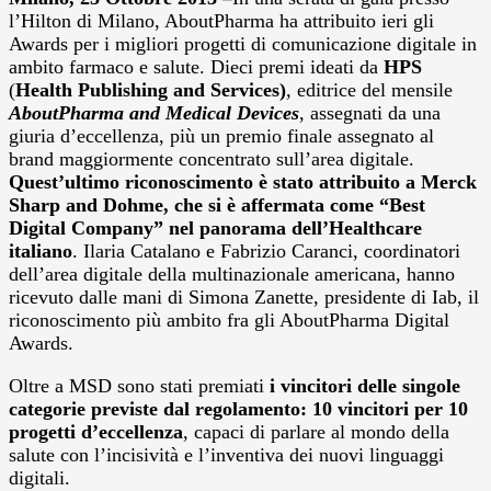
l’Hilton di Milano, AboutPharma ha attribuito ieri gli
Awards per i migliori progetti di comunicazione digitale in
ambito farmaco e salute. Dieci premi ideati da
HPS
(
Health Publishing and Services)
, editrice del mensile
AboutPharma and Medical Devices
, assegnati da una
giuria d’eccellenza, più un premio finale assegnato al
brand maggiormente concentrato sull’area digitale.
Quest’ultimo riconoscimento è stato attribuito a Merck
Sharp and Dohme, che si è affermata come “Best
Digital Company” nel panorama dell’Healthcare
italiano
. Ilaria Catalano e Fabrizio Caranci, coordinatori
dell’area digitale della multinazionale americana, hanno
ricevuto dalle mani di Simona Zanette, presidente di Iab, il
riconoscimento più ambito fra gli AboutPharma Digital
Awards.
Oltre a MSD sono stati premiati
i vincitori delle singole
categorie previste dal regolamento: 10 vincitori per 10
progetti d’eccellenza
, capaci di parlare al mondo della
salute con l’incisività e l’inventiva dei nuovi linguaggi
digitali.