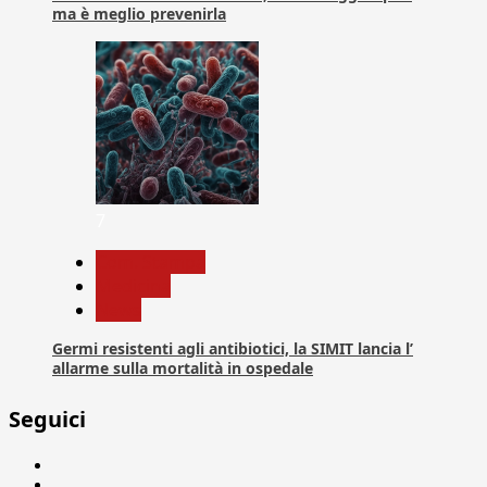
ma è meglio prevenirla
7
Com. Stampa
Medicina
News
Germi resistenti agli antibiotici, la SIMIT lancia l’
allarme sulla mortalità in ospedale
Seguici
Facebook
Linkedin