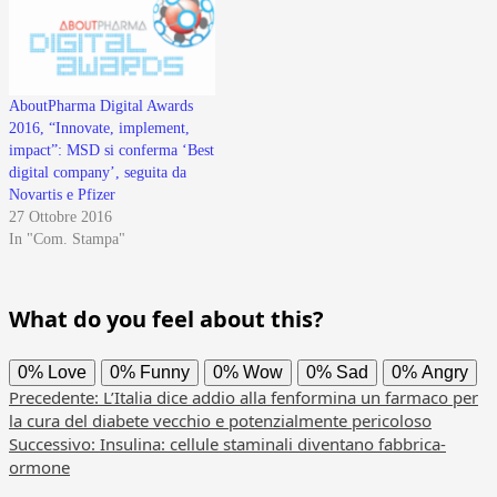
AboutPharma Digital Awards
2016, “Innovate, implement,
impact”: MSD si conferma ‘Best
digital company’, seguita da
Novartis e Pfizer
27 Ottobre 2016
In "Com. Stampa"
What do you feel about this?
0%
Love
0%
Funny
0%
Wow
0%
Sad
0%
Angry
Navigazione
Precedente:
L’Italia dice addio alla fenformina un farmaco per
la cura del diabete vecchio e potenzialmente pericoloso
articolo
Successivo:
Insulina: cellule staminali diventano fabbrica-
ormone