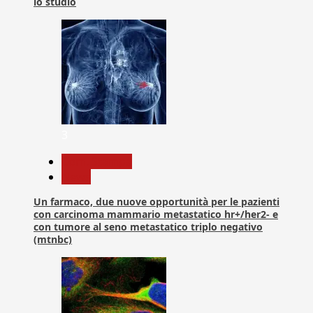
lo studio
3
Com. Stampa
News
Un farmaco, due nuove opportunità per le pazienti
con carcinoma mammario metastatico hr+/her2- e
con tumore al seno metastatico triplo negativo
(mtnbc)