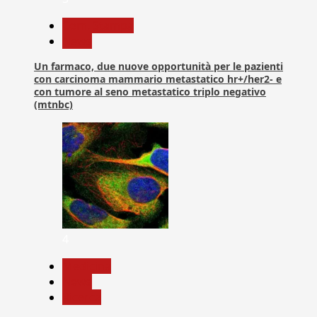
Com. Stampa
News
Un farmaco, due nuove opportunità per le pazienti
con carcinoma mammario metastatico hr+/her2- e
con tumore al seno metastatico triplo negativo
(mtnbc)
4
Medicina
News
Ricerca