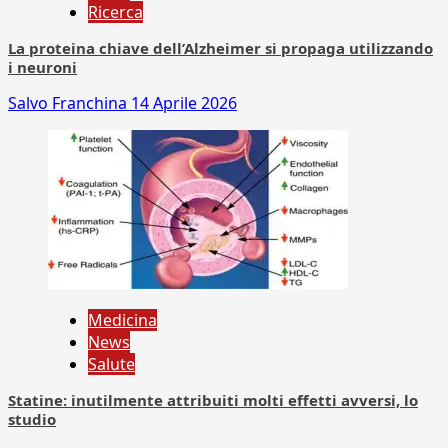
Ricerca
La proteina chiave dell’Alzheimer si propaga utilizzando
i neuroni
Salvo Franchina
14 Aprile 2026
Medicina
News
Salute
Statine: inutilmente attribuiti molti effetti avversi, lo
studio