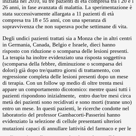
iniziata nel 2010, su tre pazienti di età compresa tra i 20 e i
26 anni, in fase avanzata di malattia. La sperimentazione è
stata successivamente allargata a 11 pazienti di età
compresa tra 18 e 55 anni, con una speranza di
sopravvivenza che non superava poche settimane di vita.
Degli undici pazienti trattati sia a Monza che in altri centri
in Germania, Canada, Belgio e Israele, dieci hanno
risposto con riduzione o scomparsa delle lesioni presenti.
La terapia ha inoltre evidenziato una risposta soggettiva
(scomparsa della febbre, diminuzione o scomparsa dei
dolori) già dopo tre/quattro giorni di trattamento, con
regressione completa delle lesioni presenti dopo un mese
di terapia. Con un follow up medio di oltre trenta mesi
appare un comportamento dicotomico: mentre quasi tutti i
pazienti rispondono inizialmente, entro due/tre mesi circa
metà dei pazienti sono recidivati e sono morti (tranne uno)
entro un mese. In questi pazienti, le ricerche condotte nel
laboratorio del professor Gambacorti-Passerini hanno
evidenziato la selezione di cellule presentanti ulteriori
mutazioni capaci di annullare lattivit
á
del farmaco e per le