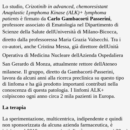
Lo studio,
Crizotinib in advanced, chemoresistant
Anaplastic Lymphoma Kinase (ALK)+ lymphoma
patients
è firmato da
Carlo Gambacorti Passerini
,
professore associato di Ematologia nel Dipartimento di
Scienze della Salute dellUniversità di Milano-Bicocca,
diretto dalla professoressa Maria Grazia Valsecchi. Tra i
co-autori, anche Cristina Messa, già direttore dellUnità
Operativa di Medicina Nucleare dellAzienda Ospedaliera
San Gerardo di Monza, attualmente rettore dellAteneo
milanese. Il gruppo, diretto da Gambacorti-Passerini,
lavora da alcuni anni alla ricerca preclinica su questo tipo
di linfoma e ha già prodotto importanti contributi nella
conoscenza di questa patologia. I linfomi ALK+
colpiscono ogni anno circa 2 mila pazienti in Europa.
La terapia
La sperimentazione, multicentrica, indipendente e quindi
non sponsorizzata da alcuna azienda farmaceutica, è