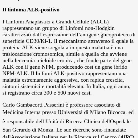
Il linfoma ALK-positivo
I Linfomi Anaplastici a Grandi Cellule (ALCL)
rappresentano un gruppo di Linfomi non-Hodgkin
caratterizzati dall’espressione dell’antigene glicoproteico di
superficie CD30/Ki-1. Il meccanismo attraverso il quale la
proteina ALK viene sregolata in questa malattia è una
traslocazione cromosomica, simile a quella che avviene
nella leucemia mieloide cronica, che fonde parte del gene
ALK con il gene NPM, producendo così un gene ibrido
NPM-ALK. Il linfomi ALK-positivo rappresentano una
malattia estremamente aggressiva, con rapida crescita,
sintomi sistemici e mortalità elevata. In Italia, ogni anno,
si registrano circa 300 e 500 nuovi casi.
Carlo Gambacorti Passerini è professore associato di
Medicina Interna presso lUniversità di Milano Bicocca, ed
è responsabile dell’Unità di Ricerca Clinica dellOspedale
San Gerardo di Monza. Le sue ricerche sono finanziate
dallAssociazione Italiana per la Ricerca sul Cancro (
AIRC
)