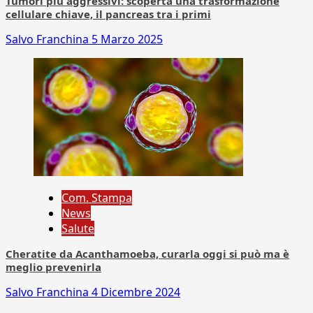
Tumori più aggressivi: scoperta una trasformazione
cellulare chiave, il pancreas tra i primi
Salvo Franchina
5 Marzo 2025
Com. Stampa
News
Salute
Cheratite da Acanthamoeba, curarla oggi si può ma è
meglio prevenirla
Salvo Franchina
4 Dicembre 2024