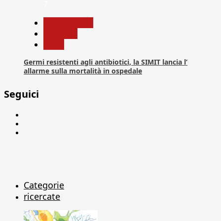
7
Com. Stampa
Medicina
News
Germi resistenti agli antibiotici, la SIMIT lancia l’
allarme sulla mortalità in ospedale
Seguici
Facebook
Linkedin
X
Categorie
ricercate