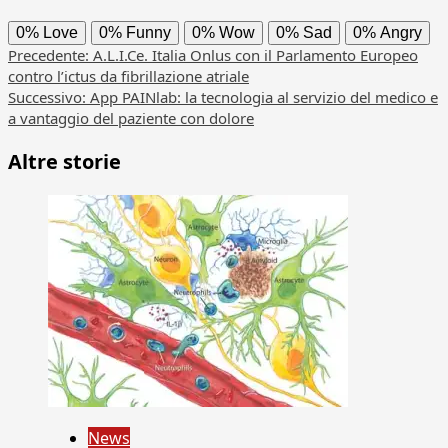
0%
Love
0%
Funny
0%
Wow
0%
Sad
0%
Angry
Navigazione
Precedente:
A.L.I.Ce. Italia Onlus con il Parlamento Europeo
contro l’ictus da fibrillazione atriale
articolo
Successivo:
App PAINlab: la tecnologia al servizio del medico e
a vantaggio del paziente con dolore
Altre storie
News