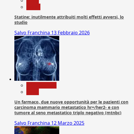
News
Salute
Statine: inutilmente attribuiti molti effetti avversi, lo
studio
Salvo Franchina
13 Febbraio 2026
Com. Stampa
News
Un farmaco, due nuove opportunità per le pazienti con
carcinoma mammario metastatico hr+/her2- e con
tumore al seno metastatico triplo negativo (mtnbc)
Salvo Franchina
12 Marzo 2025