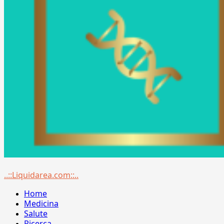
Menu
..::Liquidarea.com::..
principale
Home
Medicina
Salute
Ricerca