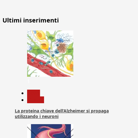
Ultimi inserimenti
1
News
Ricerca
La proteina chiave dell’Alzheimer si propaga
utilizzando i neuroni