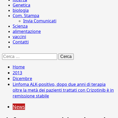
Genetica
biologia
Com. Stampa
Invia Comunicati
Scienza
alimentazione
vaccini
Contatti
Ricerca
per:
Home
2013
Dicembre
Linfoma ALK-positivo, dopo due anni di terapia
oltre la metà dei pazienti trattati con Crizotinib è in
remissione stabile
News