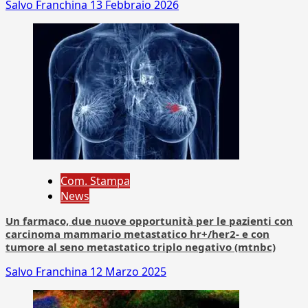
Salvo Franchina
13 Febbraio 2026
Com. Stampa
News
Un farmaco, due nuove opportunità per le pazienti con
carcinoma mammario metastatico hr+/her2- e con
tumore al seno metastatico triplo negativo (mtnbc)
Salvo Franchina
12 Marzo 2025