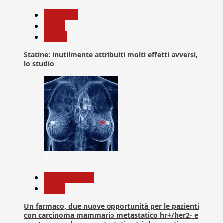
Medicina
News
Salute
Statine: inutilmente attribuiti molti effetti avversi,
lo studio
3
Com. Stampa
News
Un farmaco, due nuove opportunità per le pazienti
con carcinoma mammario metastatico hr+/her2- e