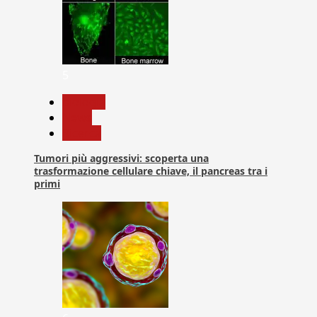
5
biologia
News
Ricerca
Tumori più aggressivi: scoperta una
trasformazione cellulare chiave, il pancreas tra i
primi