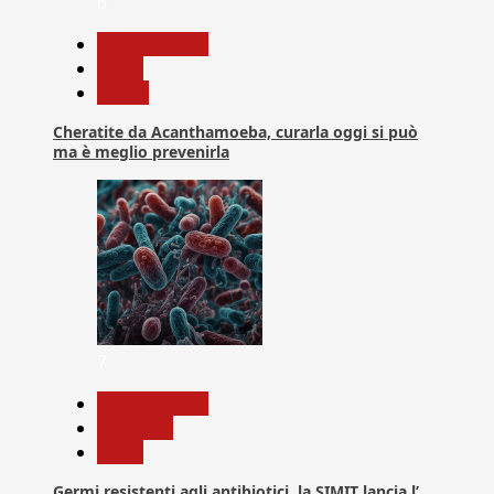
6
Com. Stampa
News
Salute
Cheratite da Acanthamoeba, curarla oggi si può
ma è meglio prevenirla
7
Com. Stampa
Medicina
News
Germi resistenti agli antibiotici, la SIMIT lancia l’