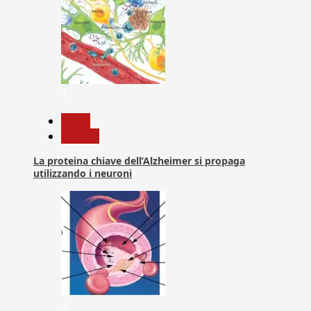
1
News
Ricerca
La proteina chiave dell’Alzheimer si propaga
utilizzando i neuroni
2