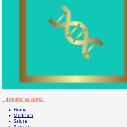
Menu
..::Liquidarea.com::..
principale
Home
Medicina
Salute
Ricerca