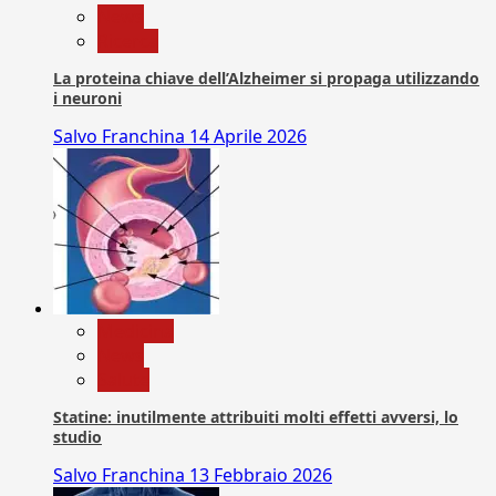
News
Ricerca
La proteina chiave dell’Alzheimer si propaga utilizzando
i neuroni
Salvo Franchina
14 Aprile 2026
Medicina
News
Salute
Statine: inutilmente attribuiti molti effetti avversi, lo
studio
Salvo Franchina
13 Febbraio 2026