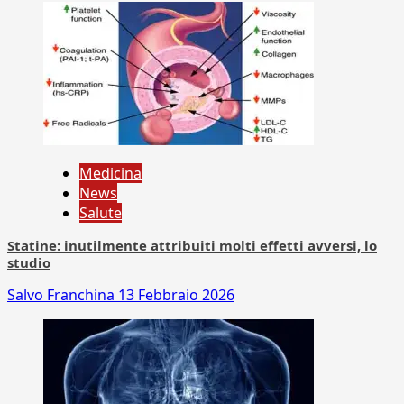
Medicina
News
Salute
Statine: inutilmente attribuiti molti effetti avversi, lo
studio
Salvo Franchina
13 Febbraio 2026