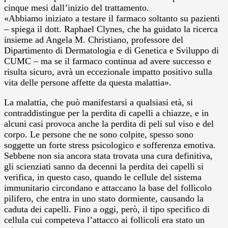
cinque mesi dall’inizio del trattamento.
«Abbiamo iniziato a testare il farmaco soltanto su pazienti
– spiega il dott. Raphael Clynes, che ha guidato la ricerca
insieme ad Angela M. Christiano, professore del
Dipartimento di Dermatologia e di Genetica e Sviluppo di
CUMC – ma se il farmaco continua ad avere successo e
risulta sicuro, avrà un eccezionale impatto positivo sulla
vita delle persone affette da questa malattia».
La malattia, che può manifestarsi a qualsiasi età, si
contraddistingue per la perdita di capelli a chiazze, e in
alcuni casi provoca anche la perdita di peli sul viso e del
corpo. Le persone che ne sono colpite, spesso sono
soggette un forte stress psicologico e sofferenza emotiva.
Sebbene non sia ancora stata trovata una cura definitiva,
gli scienziati sanno da decenni la perdita dei capelli si
verifica, in questo caso, quando le cellule del sistema
immunitario circondano e attaccano la base del follicolo
pilifero, che entra in uno stato dormiente, causando la
caduta dei capelli. Fino a oggi, però, il tipo specifico di
cellula cui competeva l’attacco ai follicoli era stato un