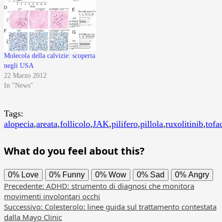
Molecola della calvizie: scoperta
negli USA
22 Marzo 2012
In "News"
Tags:
alopecia
,
areata
,
follicolo
,
JAK
,
pilifero
,
pillola
,
ruxolitinib
,
tofa
What do you feel about this?
0%
Love
0%
Funny
0%
Wow
0%
Sad
0%
Angry
Navigazione
Precedente:
ADHD: strumento di diagnosi che monitora
movimenti involontari occhi
articolo
Successivo:
Colesterolo: linee guida sul trattamento contestata
dalla Mayo Clinic