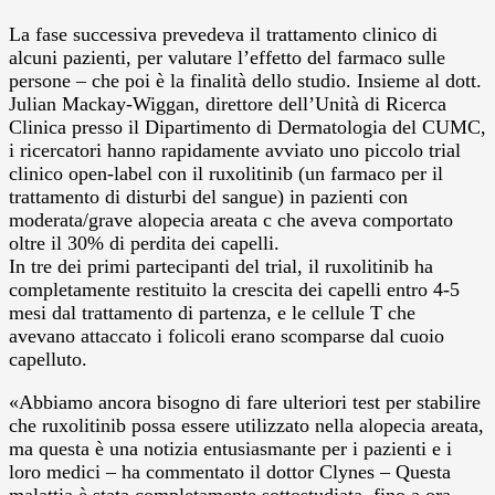
La fase successiva prevedeva il trattamento clinico di
alcuni pazienti, per valutare l’effetto del farmaco sulle
persone – che poi è la finalità dello studio. Insieme al dott.
Julian Mackay-Wiggan, direttore dell’Unità di Ricerca
Clinica presso il Dipartimento di Dermatologia del CUMC,
i ricercatori hanno rapidamente avviato uno piccolo trial
clinico open-label con il ruxolitinib (un farmaco per il
trattamento di disturbi del sangue) in pazienti con
moderata/grave alopecia areata c che aveva comportato
oltre il 30% di perdita dei capelli.
In tre dei primi partecipanti del trial, il ruxolitinib ha
completamente restituito la crescita dei capelli entro 4-5
mesi dal trattamento di partenza, e le cellule T che
avevano attaccato i folicoli erano scomparse dal cuoio
capelluto.
«Abbiamo ancora bisogno di fare ulteriori test per stabilire
che ruxolitinib possa essere utilizzato nella alopecia areata,
ma questa è una notizia entusiasmante per i pazienti e i
loro medici – ha commentato il dottor Clynes – Questa
malattia è stata completamente sottostudiata, fino a ora