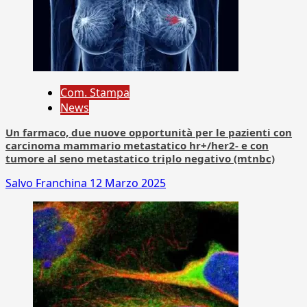
Com. Stampa
News
Un farmaco, due nuove opportunità per le pazienti con
carcinoma mammario metastatico hr+/her2- e con
tumore al seno metastatico triplo negativo (mtnbc)
Salvo Franchina
12 Marzo 2025